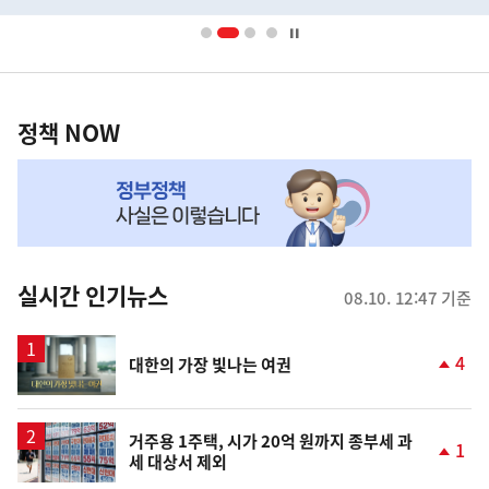
배
너
영
정
역
책
정책 NOW
NOW,
MY
맞
춤
뉴
실시간 인기뉴스
08.10. 12:47 기준
스
영
4
대한의 가장 빛나는 여권
상
단
계
상
승
거주용 1주택, 시가 20억 원까지 종부세 과
1
세 대상서 제외
단
계