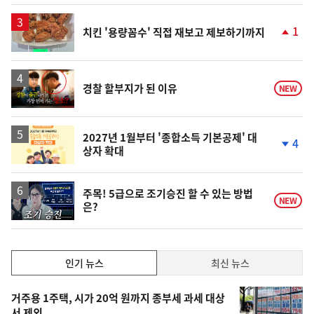
상
승
1
치킨 '용량꼼수' 직접 재보고 제보하기까지
단
계
상
승
영
경찰 할부지가 된 이유
NEW
상
2027년 1월부터 '종합소득 기본공제' 대
4
상자 확대
단
계
하
락
영
주목! 5급으로 조기승진 할 수 있는 방법
NEW
은?
상
인
인기 뉴스
최신 뉴스
기,
인
기
최
거주용 1주택, 시가 20억 원까지 종부세 과세 대상
서 제외