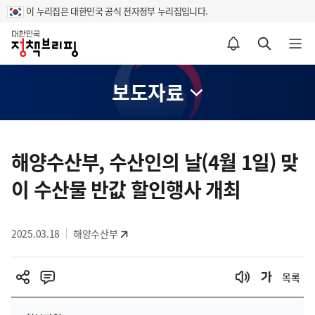
이 누리집은 대한민국 공식 전자정부 누리집입니다.
홈
알림설정 바로가기
검색 바로가기
메뉴 열기
보도자료
콘
텐
해양수산부, 수산인의 날(4월 1일) 맞
츠
이 수산물 반값 할인행사 개최
영
역
2025.03.18
해양수산부
목록