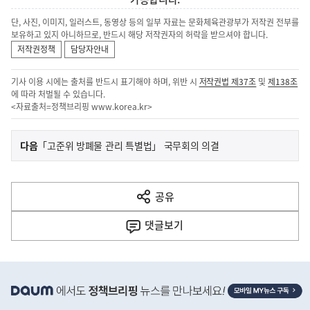
단, 사진, 이미지, 일러스트, 동영상 등의 일부 자료는 문화체육관광부가 저작권 전부를
보유하고 있지 아니하므로, 반드시 해당 저작권자의 허락을 받으셔야 합니다.
저작권정책
담당자안내
기사 이용 시에는 출처를 반드시 표기해야 하며, 위반 시
저작권법 제37조
및
제138조
에 따라 처벌될 수 있습니다.
<자료출처=정책브리핑
www.korea.kr
>
이
기
다음
「고준위 방폐물 관리 특별법」 국무회의 의결
사
전
다
공유
열
음
기
댓글
보기
기
사
히
단