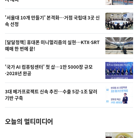
뉴
신,
스
오
'서울대 10개 만들기' 본격화…거점 국립대 3곳 신
늘
속 선정
의
영
[달달정책] 휴대폰 미니멀리즘의 실현…KTX·SRT
상
예매 한 번에 끝!
,
오
'국가 AI 컴퓨팅센터' 첫 삽…1만 5000장 규모
·2028년 완공
늘
의
3대 메가프로젝트 신속 추진…수출 5강·1조 달러
사
기반 구축
진
오늘의 멀티미디어