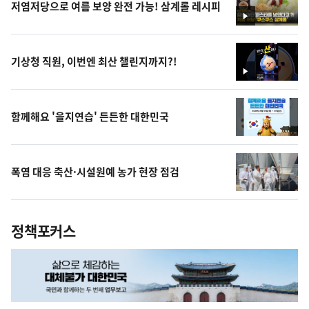
저염저당으로 여름 보양 완전 가능! 삼계롤 레시피
영
상
기상청 직원, 이번엔 최산 챌린지까지?!
영
상
함께해요 '을지연습' 든든한 대한민국
폭염 대응 축산·시설원예 농가 현장 점검
정책포커스