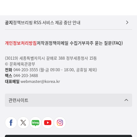
공지
정책브리핑 RSS 서비스 제공 중단 안내
개인정보처리방침
저작권정책
이메일 수집거부
자주 묻는 질문(FAQ)
(30119) 세종특별자치시 갈매로 388 정부세종청사 15동
© 문화체육관광부
전화
044-203-3555 (월-금 09:00 - 18:00, 공휴일 제외)
팩스
044-203-3488
대표메일
webmaster@korea.kr
관련사이트
페
X
네
유
인
이
바
이
튜
스