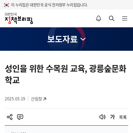
이 누리집은 대한민국 공식 전자정부 누리집입니다.
홈
알림설정 바로가기
검색 바로가기
메뉴 열기
보도자료
콘
텐
성인을 위한 수목원 교육, 광릉숲문화
츠
학교
영
역
2025.03.19
산림청
목록