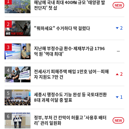
해남에 국내 최대 400㎿ 규모 '태양광 발
NEW
전단지' 첫 삽
영
2
"뭐하세요" 수거하다 딱 걸렸다
상
단
계
하
락
지난해 부정수급 환수·제재부가금 1796
순
억 원 '역대 최대'
위
동
일
전세사기 피해주택 매입 1만호 넘어…피해
2
자 지원도 7만 건
단
계
상
승
세종시 행정수도 기능 완성 등 국토대전환
1
8대 과제 이달 중 발표
단
계
하
락
정부, 부처 간 칸막이 허물고 '사용후 배터
NEW
리' 관리 일원화