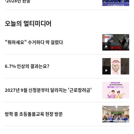
·2028년 완공
진
오늘의 멀티미디어
"뭐하세요" 수거하다 딱 걸렸다
영
상
6.7% 인상의 결과는요?
영
상
2027년 9월 신청분부터 달라지는 '근로장려금'
방학 중 초등돌봄교육 현장 방문