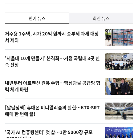
인
인기 뉴스
최신 뉴스
기,
인
기
최
거주용 1주택, 시가 20억 원까지 종부세 과세 대상
뉴
서 제외
신,
스
오
'서울대 10개 만들기' 본격화…거점 국립대 3곳 신
늘
속 선정
의
영
내년부터 아르헨산 원유 수입…핵심광물 공급망 협
상
력 체계 마련
,
오
[달달정책] 휴대폰 미니멀리즘의 실현…KTX·SRT
예매 한 번에 끝!
늘
의
'국가 AI 컴퓨팅센터' 첫 삽…1만 5000장 규모
사