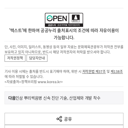
'텍스트'에 한하여 공공누리 출처표시의 조건에 따라 자유이용이
가능합니다.
단, 사진, 이미지, 일러스트, 동영상 등의 일부 자료는 문화체육관광부가 저작권 전부를
보유하고 있지 아니하므로, 반드시 해당 저작권자의 허락을 받으셔야 합니다.
저작권정책
담당자안내
기사 이용 시에는 출처를 반드시 표기해야 하며, 위반 시
저작권법 제37조
및
제138조
에 따라 처벌될 수 있습니다.
<자료출처=정책브리핑
www.korea.kr
>
이
기
다음
인삼 뿌리썩음병 신속 진단 기술, 산업체와 개발 착수
사
전
다
공유
열
음
기