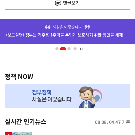
댓글
보기
기
사
히
단
(보도설명) 정부는 거주용 1주택을 두텁게 보호하기 위한 방안을 세제개편안에 담았습니다.
배
너
영
정
역
책
정책 NOW
NOW,
MY
맞
춤
뉴
실시간 인기뉴스
08.08. 04:47 기준
스