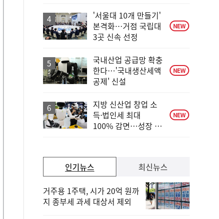
하
락
'서울대 10개 만들기'
본격화…거점 국립대
NEW
3곳 신속 선정
국내산업 공급망 확충
한다…'국내생산세액
NEW
공제' 신설
지방 신산업 창업 소
득·법인세 최대
NEW
100% 감면…성장 지
원 강화
인기뉴스
최신뉴스
거주용 1주택, 시가 20억 원까
지 종부세 과세 대상서 제외