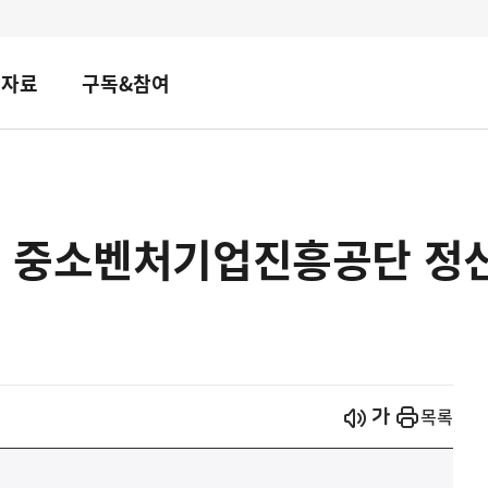
책자료
구독&참여
 중소벤처기업진흥공단 정신
시작
열기
목록