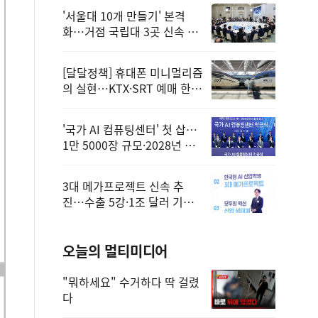
'서울대 10개 만들기' 본격
화…거점 국립대 3곳 신속 선
정
[달달정책] 휴대폰 미니멀리즘
의 실현…KTX·SRT 예매 한
번에 끝!
'국가 AI 컴퓨팅센터' 첫 삽…
1만 5000장 규모·2028년 완
공
3대 메가프로젝트 신속 추
진…수출 5강·1조 달러 기반
구축
오늘의 멀티미디어
"뭐하세요" 수거하다 딱 걸렸
다