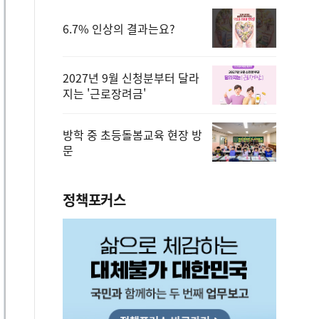
6.7% 인상의 결과는요?
2027년 9월 신청분부터 달라
지는 '근로장려금'
방학 중 초등돌봄교육 현장 방
문
정책포커스