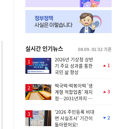
실시간 인기뉴스
08.09. 01:32 기준
2026년 기상청 상반
1
기 주요 성과를 통한
단
국민 삶 향상
계
상
승
떡국떡·떡볶이떡 '생
3
계형 적합업종' 재지
단
정…2031년까지 보
계
호
상
승
'2026 주민등록 비대
2
면 사실조사' 기간이
단
돌아왔어요!
계