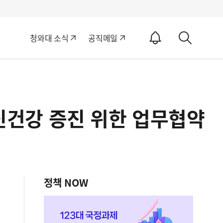
알
청와대 소식
공직메일
림
상
ON
세
검
색
건강 증진 위한 업무협약
정책 NOW