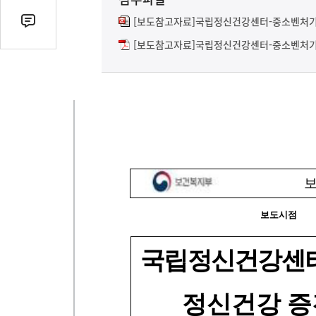
열
기
[보도참고자료]국립정신건강센터-중소벤처기업
댓
글
[보도참고자료]국립정신건강센터-중소벤처기업
수
(클
릭
시
댓
글
로
이
동)