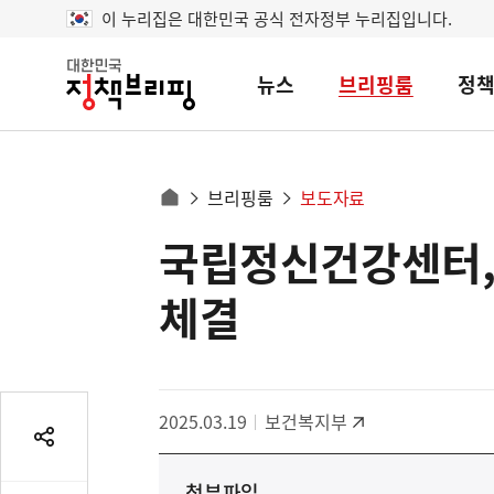
이 누리집은 대한민국 공식 전자정부 누리집입니다.
뉴스
브리핑룸
정
대
한
민
국
정
사
브리핑룸
보도자료
책
홈
브
이
으
국립정신건강센터,
콘
리
트
로
핑
텐
이
체결
츠
동
영
경
역
로
2025.03.19
보건복지부
공
유
첨부파일