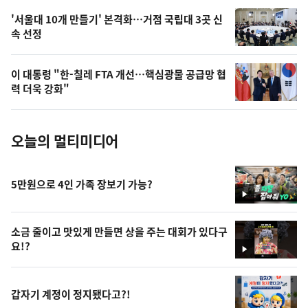
,
오
'서울대 10개 만들기' 본격화…거점 국립대 3곳 신
속 선정
늘
의
이 대통령 "한-칠레 FTA 개선…핵심광물 공급망 협
사
력 더욱 강화"
진
오늘의 멀티미디어
5만원으로 4인 가족 장보기 가능?
영
상
소금 줄이고 맛있게 만들면 상을 주는 대회가 있다구
요!?
영
상
갑자기 계정이 정지됐다고?!