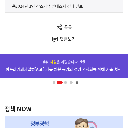
이
기
다음
2024년 1인 창조기업 실태조사 결과 발표
사
전
다
공유
열
음
기
댓글
보기
기
사
히
단
아프리카돼지열병(ASF) 가축 처분 농가의 경영 안정화를 위해 가축 처분 보상금을 신속하게 지급하겠습니다.
배
너
영
정
역
책
정책 NOW
NOW,
MY