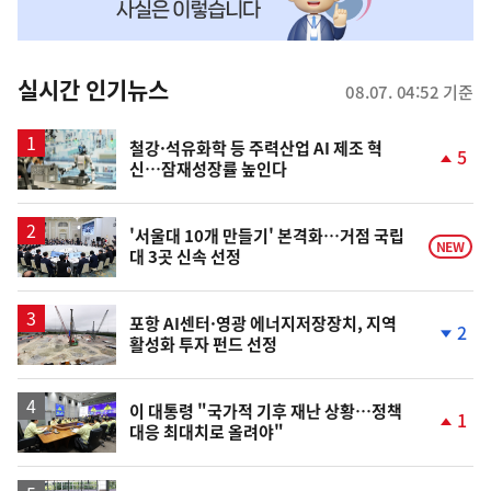
맞
춤
뉴
실시간 인기뉴스
08.07. 04:52 기준
스
철강·석유화학 등 주력산업 AI 제조 혁
5
신…잠재성장률 높인다
단
계
상
승
'서울대 10개 만들기' 본격화…거점 국립
NEW
대 3곳 신속 선정
포항 AI센터·영광 에너지저장장치, 지역
2
활성화 투자 펀드 선정
단
계
하
락
이 대통령 "국가적 기후 재난 상황…정책
1
대응 최대치로 올려야"
단
계
상