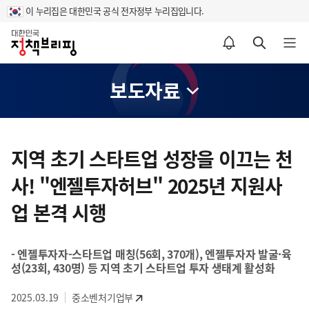
이 누리집은 대한민국 공식 전자정부 누리집입니다.
홈
알림설정 바로가기
검색 바로가기
메뉴 열기
보도자료
콘
텐
지역 초기 스타트업 성장을 이끄는 천
츠
사! "엔젤투자허브" 2025년 지원사
영
역
업 본격 시행
- 엔젤투자자-스타트업 매칭(56회, 370개), 엔젤투자자 발굴·육
성(23회, 430명) 등 지역 초기 스타트업 투자 생태계 활성화
2025.03.19
중소벤처기업부