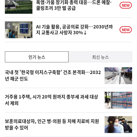
승
폭염·가뭄 장기화 총력 대응…드론 예찰·
NEW
쿨링조끼 3만 벌 공급
AI 기술 활용, 공공의료 강화…2030년까
NEW
지 교통사고 사망자 30%↓
인
인기 뉴스
최신 뉴스
기,
인
기
최
국내 첫 '한국형 이지스구축함' 건조 본격화…2032
뉴
년 해군 인도
신,
스
오
거주용 1주택, 시가 20억 원까지 종부세 과세 대상
늘
서 제외
의
영
보훈의료대상자, 인근 병·의원 등 치매 치료비 지원
상
받을 수 있어