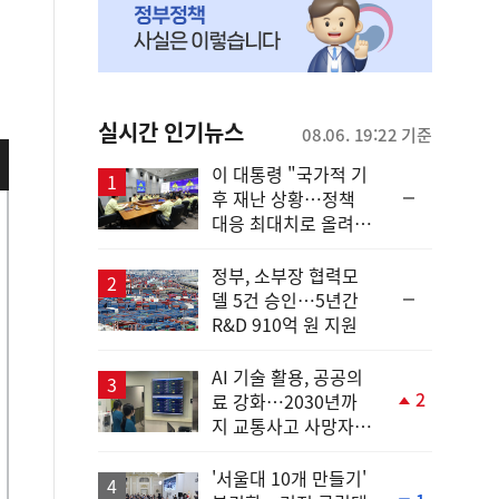
실시간 인기뉴스
08.06. 19:22 기준
이 대통령 "국가적 기
순
후 재난 상황…정책
위
대응 최대치로 올려
동
야"
일
정부, 소부장 협력모
순
델 5건 승인…5년간
위
R&D 910억 원 지원
동
일
AI 기술 활용, 공공의
2
료 강화…2030년까
단
지 교통사고 사망자
계
30%↓
상
승
'서울대 10개 만들기'