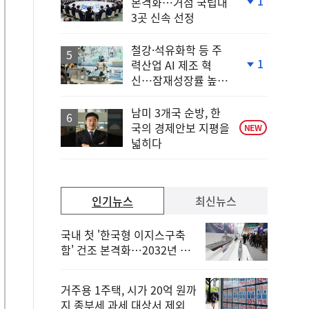
1
본격화…거점 국립대
단
3곳 신속 선정
계
하
락
철강·석유화학 등 주
1
력산업 AI 제조 혁
단
신…잠재성장률 높인
계
다
하
락
남미 3개국 순방, 한
국의 경제안보 지평을
NEW
넓히다
인기뉴스
최신뉴스
국내 첫 '한국형 이지스구축
함' 건조 본격화…2032년 해
군 인도
거주용 1주택, 시가 20억 원까
지 종부세 과세 대상서 제외