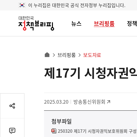
이 누리집은 대한민국 공식 전자정부 누리집입니다.
뉴스
브리핑룸
정
대
한
민
국
정
사
브리핑룸
보도자료
책
홈
브
이
으
제17기 시청자권익
콘
리
트
로
핑
텐
이
츠
동
영
경
2025.03.20
방송통신위원회
역
로
공
유
첨부파일
열
기
250320 제17기 시청자권익보호위원회 구성,
댓