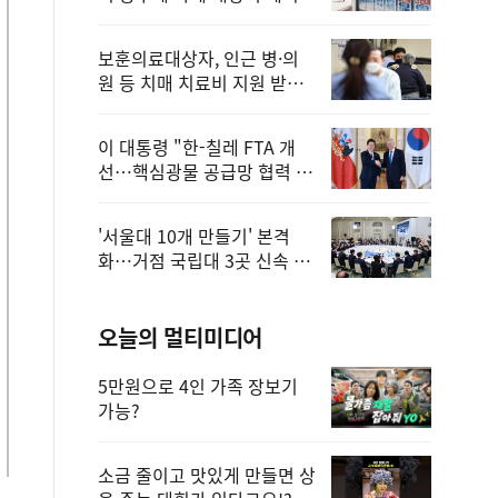
보훈의료대상자, 인근 병·의
원 등 치매 치료비 지원 받을
수 있어
이 대통령 "한-칠레 FTA 개
선…핵심광물 공급망 협력 더
욱 강화"
'서울대 10개 만들기' 본격
화…거점 국립대 3곳 신속 선
정
오늘의 멀티미디어
5만원으로 4인 가족 장보기
가능?
소금 줄이고 맛있게 만들면 상