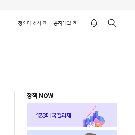
알
청와대 소식
공직메일
림
상
ON
세
검
색
정책 NOW