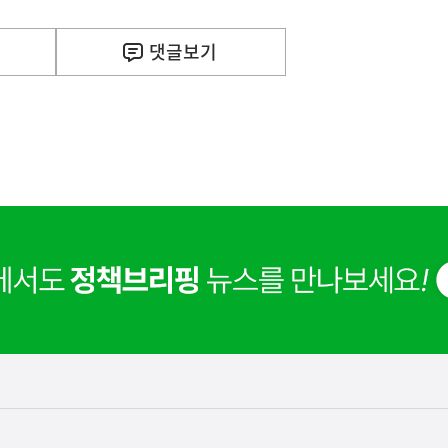
댓글
보기
사
F) 가축 처분 농가의 경영 안정화를 위해 가축 처분 
실
은
2026.08.06
이
렇
습
니
다