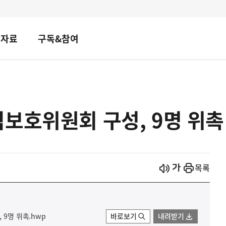
책자료
구독&참여
보호위원회 구성, 9명 위촉
시작
열기
목록
 9명 위촉.hwp
바로보기
내려받기