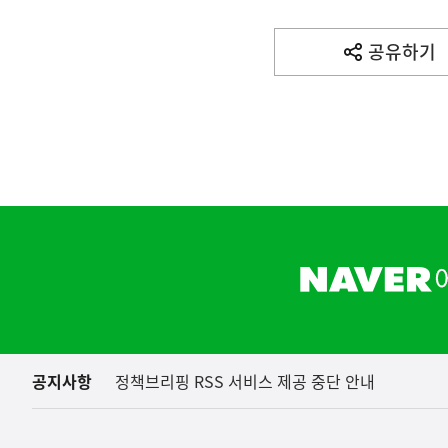
기
사
공유하기
열
기
영
역
아프리카돼지열병(AS
농림축산식품부
하
단
배
너
영
역
공지사항
정책브리핑 RSS 서비스 제공 중단 안내