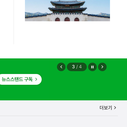
보상금을 신속하게 지급하겠습니다.
정지
이
다
3
/
4
전
음
보
보
기
기
공지사항
더보기