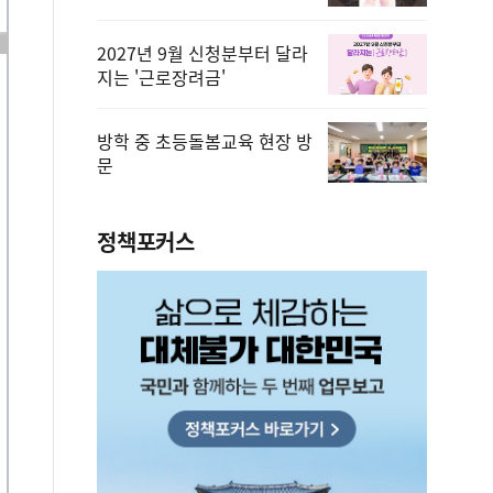
2027년 9월 신청분부터 달라
지는 '근로장려금'
방학 중 초등돌봄교육 현장 방
문
정책포커스