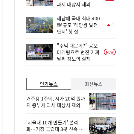
과세 대상서 제외
해남에 국내 최대 400
1
㎿ 규모 '태양광 발전
단
단지' 첫 삽
계
상
승
"수익 때문에?" 공포
마케팅으로 번진 가짜
NEW
날씨 정보의 실체
인기뉴스
최신뉴스
거주용 1주택, 시가 20억 원까
지 종부세 과세 대상서 제외
'서울대 10개 만들기' 본격
화…거점 국립대 3곳 신속 선