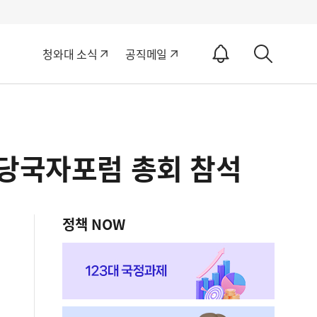
알
청와대 소식
공직메일
림
상
ON
세
검
색
제당국자포럼 총회 참석
정책 NOW