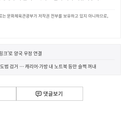
 자료는 문화체육관광부가 저작권 전부를 보유하고 있지 아니하므로,
.
'링크'로 양국 우정 연결
 절도범 검거 … 캐리어·가방 내 노트북 등만 슬쩍 꺼내
사
 거주용 1주택을 두텁게 보호하기 위한 방안을 세제개
실
은
이
댓글
보기
렇
습
니
다