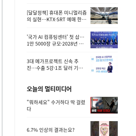
정
[달달정책] 휴대폰 미니멀리즘
의 실현…KTX·SRT 예매 한
번에 끝!
'국가 AI 컴퓨팅센터' 첫 삽…
1만 5000장 규모·2028년 완
공
3대 메가프로젝트 신속 추
진…수출 5강·1조 달러 기반
구축
오늘의 멀티미디어
"뭐하세요" 수거하다 딱 걸렸
다
6.7% 인상의 결과는요?