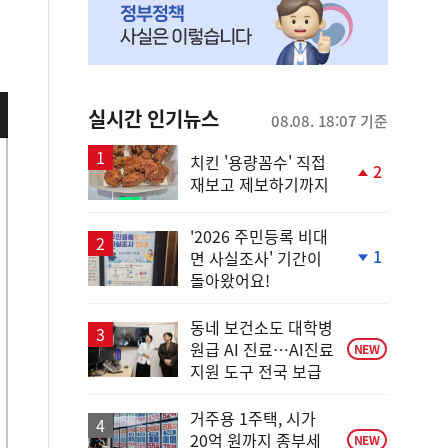
실시간 인기뉴스
08.08. 18:07 기준
치킨 '용량꼼수' 직접
2
재보고 제보하기까지
단
계
상
'2026 주민등록 비대
승
1
면 사실조사' 기간이
단
돌아왔어요!
계
하
락
동네 보건소도 대학병
원급 AI 진료…AI진료
NEW
지원 도구 전국 보급
거주용 1주택, 시가
20억 원까지 종부세
NEW