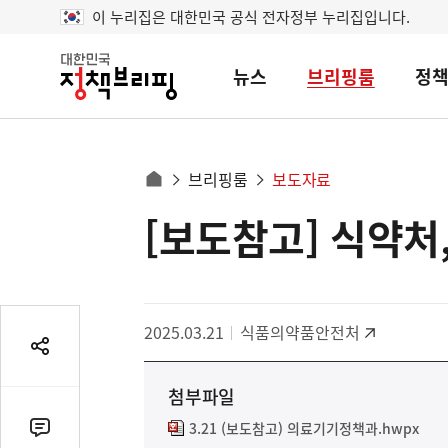
이 누리집은 대한민국 공식 전자정부 누리집입니다.
뉴스
브리핑룸
정
대
한
민
국
정
사
브리핑룸
보도자료
책
홈
브
이
으
[보도참고] 식약처
콘
리
트
로
핑
텐
이
츠
동
영
경
2025.03.21
식품의약품안전처
역
로
공
유
첨부파일
열
기
3.21 (보도참고) 의료기기정책과.hwpx
댓