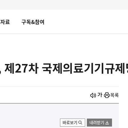
책자료
구독&참여
, 제27차 국제의료기기규
시작
열기
목록
바로보기
내려받기