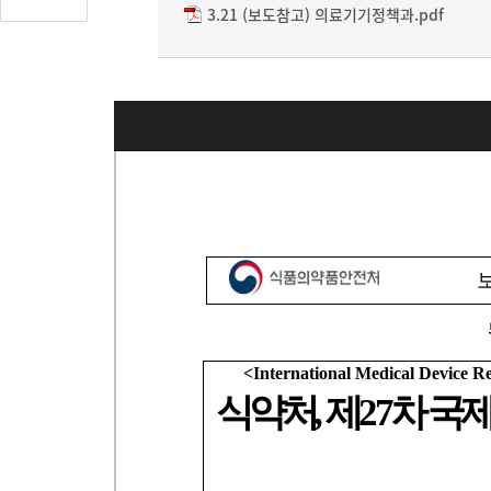
글
3.21 (보도참고) 의료기기정책과.pdf
수
(클
릭
시
댓
글
로
이
동)