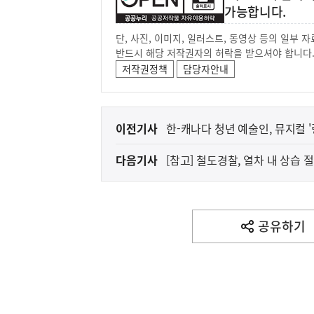
가능합니다.
단, 사진, 이미지, 일러스트, 동영상 등의 일부
반드시 해당 저작권자의 허락을 받으셔야 합니다
저작권정책
담당자안내
이
이전기사
한-캐나다 청년 예술인, 뮤지컬 
전
다음기사
[참고] 철도경찰, 열차 내 상습
다
음
(보도설명) 정부는
재정경제부
기
사
공유하기
열
기
영
역