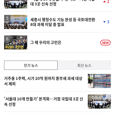
2
대 3곳 신속 선정
단
계
상
승
세종시 행정수도 기능 완성 등 국토대전환
3
8대 과제 이달 중 발표
단
계
하
락
영
그 해 우리의 고민은
NEW
상
인
인기 뉴스
최신 뉴스
기,
인
기
최
거주용 1주택, 시가 20억 원까지 종부세 과세 대상
뉴
서 제외
신,
스
오
'서울대 10개 만들기' 본격화…거점 국립대 3곳 신
늘
속 선정
의