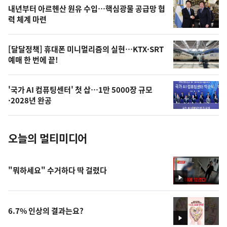
영
내년부터 아르헨산 원유 수입…핵심광물 공급망 협
상
력 체계 마련
,
오
[달달정책] 휴대폰 미니멀리즘의 실현…KTX·SRT
예매 한 번에 끝!
늘
의
'국가 AI 컴퓨팅센터' 첫 삽…1만 5000장 규모
사
·2028년 완공
진
오늘의 멀티미디어
"뭐하세요" 수거하다 딱 걸렸다
영
상
6.7% 인상의 결과는요?
영