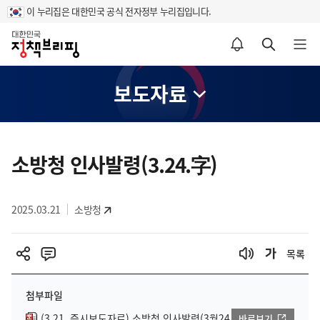
이 누리집은 대한민국 공식 전자정부 누리집입니다.
홈
알림설정 바로가기
검색 바로가기
메뉴 열기
보도자료
콘
텐
소방청 인사발령(3.24.字)
츠
영
2025.03.21
소방청
역
목록
첨부파일
(3.21. 즉시보도자료) 소방청 인사발령(3월24
바로보기