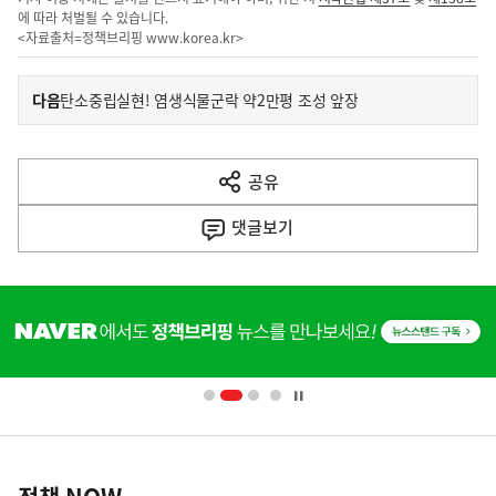
에 따라 처벌될 수 있습니다.
<자료출처=정책브리핑
www.korea.kr
>
이
기
다음
탄소중립실현! 염생식물군락 약2만평 조성 앞장
사
전
다
공유
열
음
기
댓글
보기
기
사
히
단
배
너
영
정
역