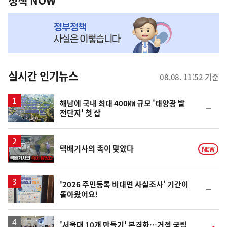
책
정책 NOW
NOW,
MY
맞
춤
뉴
실시간 인기뉴스
08.08. 11:52 기준
스
해남에 국내 최대 400㎿ 규모 '태양광 발
순
전단지' 첫 삽
위
동
일
영
택배기사의 촉이 맞았다
NEW
상
'2026 주민등록 비대면 사실조사' 기간이
순
돌아왔어요!
위
동
일
'서울대 10개 만들기' 본격화…거점 국립