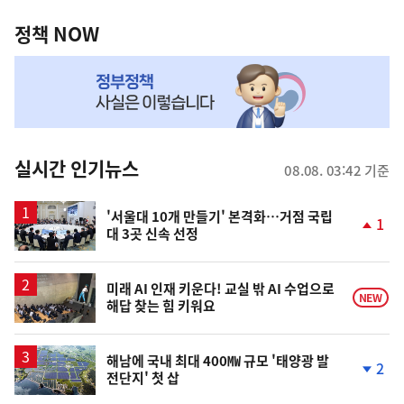
정
역
책
정책 NOW
NOW,
MY
맞
춤
뉴
실시간 인기뉴스
08.08. 03:42 기준
스
'서울대 10개 만들기' 본격화…거점 국립
1
대 3곳 신속 선정
단
계
상
승
미래 AI 인재 키운다! 교실 밖 AI 수업으로
NEW
해답 찾는 힘 키워요
해남에 국내 최대 400㎿ 규모 '태양광 발
2
전단지' 첫 삽
단
계