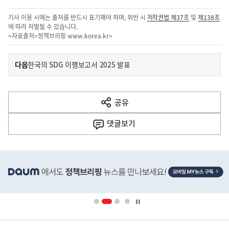
기사 이용 시에는 출처를 반드시 표기해야 하며, 위반 시
저작권법 제37조
및
제138조
에 따라 처벌될 수 있습니다.
<자료출처=정책브리핑
www.korea.kr
>
이
기
다음
한국의 SDG 이행보고서 2025 발표
사
전
다
공유
열
음
기
댓글
보기
기
사
히
단
배
너
영