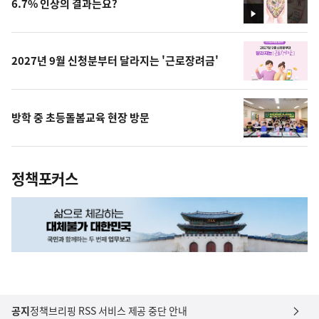
6.7% 인상의 결과는요?
영
상
2027년 9월 신청분부터 달라지는 '근로장려금'
방학 중 초등돌봄교육 현장 방문
정책포커스
공지
정책브리핑 RSS 서비스 제공 중단 안내