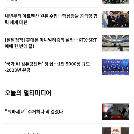
의
영
내년부터 아르헨산 원유 수입…핵심광물 공급망 협
상
력 체계 마련
,
오
[달달정책] 휴대폰 미니멀리즘의 실현…KTX·SRT
예매 한 번에 끝!
늘
의
'국가 AI 컴퓨팅센터' 첫 삽…1만 5000장 규모
사
·2028년 완공
진
오늘의 멀티미디어
"뭐하세요" 수거하다 딱 걸렸다
영
상