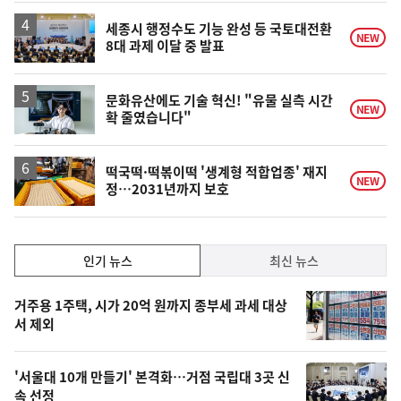
하
락
세종시 행정수도 기능 완성 등 국토대전환
NEW
8대 과제 이달 중 발표
문화유산에도 기술 혁신! "유물 실측 시간
NEW
확 줄였습니다"
떡국떡·떡볶이떡 '생계형 적합업종' 재지
NEW
정…2031년까지 보호
인
인기 뉴스
최신 뉴스
기,
인
기
최
거주용 1주택, 시가 20억 원까지 종부세 과세 대상
뉴
서 제외
신,
스
오
'서울대 10개 만들기' 본격화…거점 국립대 3곳 신
늘
속 선정