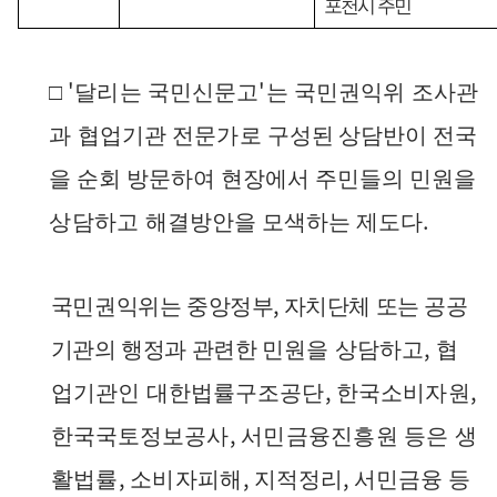
포천시 주민
'
'
□
달리는 국민신문고
는 국민권익위 조사관
과 협업기관 전문가로
구성
된
상담반이 전국
을 순회 방문하여 현장에서 주민들의 민원
을
.
상담하고 해
결방안을 모색하는 제도다
,
국민권익위는 중앙정부
자치단체 또는 공공
,
기관의 행정과 관련한
민원
을
상담하고
협
,
,
업기관인 대한법률구조공단
한국소비자원
,
한
국국토정보공
사
서민금융진흥원 등은 생
,
,
,
활법률
소비자피해
지
적정리
서민금융 등