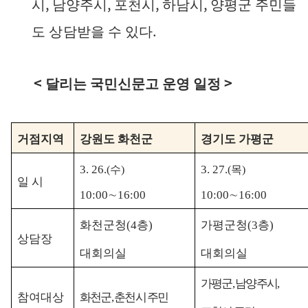
,
,
,
,
시
남양주시
포천시
하남시
양평군 주
민들
.
도 상담받
을 수 있다
<
>
달리는 국민신문고 운영 일정
거점지역
강원도 화천군
경기도 가평군
3. 26.
3. 27.
(
수
)
(
목
)
일 시
10:00
∼
16:00
10:00
∼
16:00
화천군청
(4
층
)
가평군청
(3
층
)
상담장
대회의실
대회의실
가평군
,
남양주시
,
참여대상
화천군
,
춘천시 주민