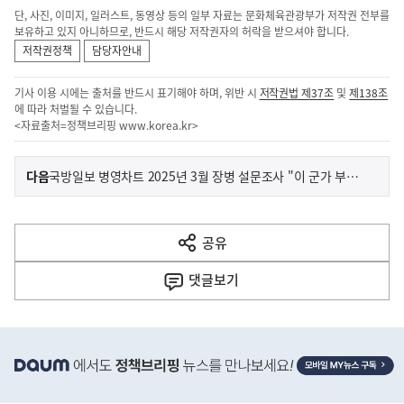
단, 사진, 이미지, 일러스트, 동영상 등의 일부 자료는 문화체육관광부가 저작권 전부를
보유하고 있지 아니하므로, 반드시 해당 저작권자의 허락을 받으셔야 합니다.
저작권정책
담당자안내
기사 이용 시에는 출처를 반드시 표기해야 하며, 위반 시
저작권법 제37조
및
제138조
에 따라 처벌될 수 있습니다.
<자료출처=정책브리핑
www.korea.kr
>
이
기
다음
국방일보 병영차트 2025년 3월 장병 설문조사 "이 군가 부르면 '군부심' 차오릅니다!" MZ병사들이 '가장 사랑하는 군가' 1위는?
사
전
다
공유
열
음
기
댓글
보기
기
사
히
단
배