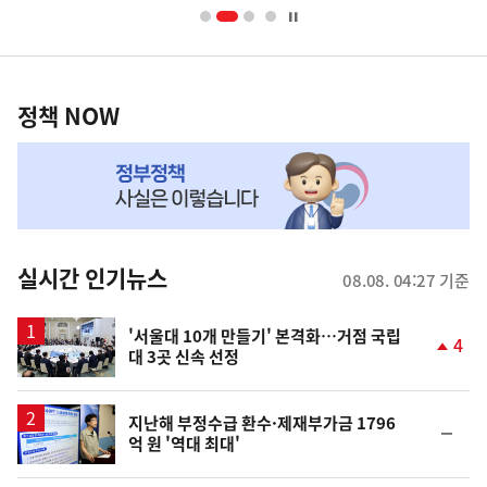
너
영
정
역
책
정책 NOW
NOW,
MY
맞
춤
뉴
실시간 인기뉴스
08.08. 04:27 기준
스
'서울대 10개 만들기' 본격화…거점 국립
4
대 3곳 신속 선정
단
계
상
승
지난해 부정수급 환수·제재부가금 1796
순
억 원 '역대 최대'
위
동
일