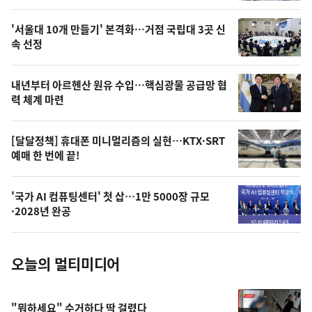
스
오
'서울대 10개 만들기' 본격화…거점 국립대 3곳 신
늘
속 선정
의
영
내년부터 아르헨산 원유 수입…핵심광물 공급망 협
상
력 체계 마련
,
오
[달달정책] 휴대폰 미니멀리즘의 실현…KTX·SRT
예매 한 번에 끝!
늘
의
'국가 AI 컴퓨팅센터' 첫 삽…1만 5000장 규모
사
·2028년 완공
진
오늘의 멀티미디어
"뭐하세요" 수거하다 딱 걸렸다