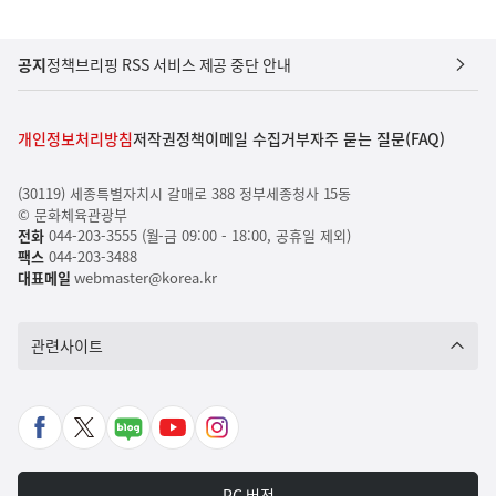
공지
정책브리핑 RSS 서비스 제공 중단 안내
개인정보처리방침
저작권정책
이메일 수집거부
자주 묻는 질문(FAQ)
(30119) 세종특별자치시 갈매로 388 정부세종청사 15동
© 문화체육관광부
전화
044-203-3555 (월-금 09:00 - 18:00, 공휴일 제외)
팩스
044-203-3488
대표메일
webmaster@korea.kr
관련사이트
페
X
네
유
인
이
바
이
튜
스
스
로
버
브
타
PC 버전