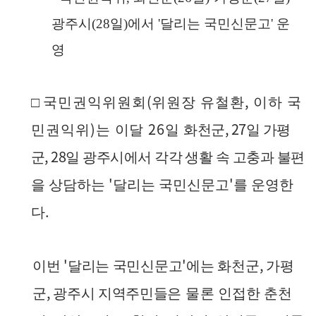
광주시
(28
일
)
에서
'
달리는 국민신문고
'
운
영
(
,
□
국민권익위원회
위원장 유철환
이하 국
)
26
, 27
민권익위
는 이달
일
화
천군
일 가평
, 28
군
일 광주시에서 각각 생활 속 고충과 불편
'
'
을 상담하는
달리는 국민신문고
를 운영한
.
다
'
'
,
이번
달리는 국민신문고
에는 화천군
가평
,
군
광주시 지역주민
들
은
물
론 인접한 춘천