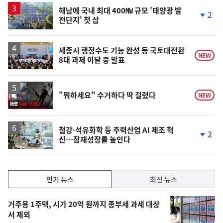
해남에 국내 최대 400㎿ 규모 '태양광 발
2
전단지' 첫 삽
단
계
하
락
세종시 행정수도 기능 완성 등 국토대전환
NEW
8대 과제 이달 중 발표
영
"뭐하세요" 수거하다 딱 걸렸다
NEW
상
철강·석유화학 등 주력산업 AI 제조 혁
2
신…잠재성장률 높인다
단
계
하
락
인
인기 뉴스
최신 뉴스
기,
인
기
최
거주용 1주택, 시가 20억 원까지 종부세 과세 대상
뉴
서 제외
신,