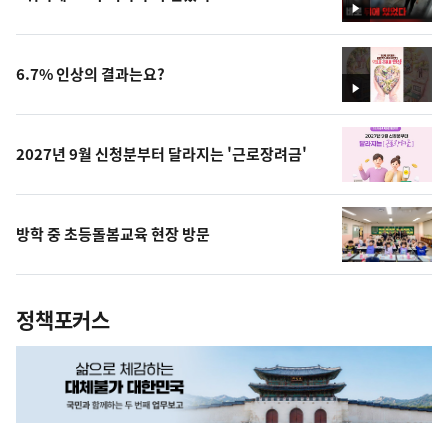
영
상
6.7% 인상의 결과는요?
영
상
2027년 9월 신청분부터 달라지는 '근로장려금'
방학 중 초등돌봄교육 현장 방문
정책포커스