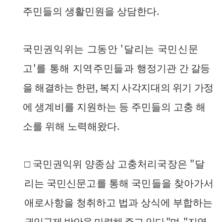
.
주민들의 생활민원을 상담한다
'
국민권익위는 그동안
달리는 국민신문
'
고
를 통해 지역주민들과
행정기관
간 갈등
,
을 해결하는 한편
복지 사각지대의 위기 가정
에
생계비를 지원하는 등 주민들의 고충 해
.
소를 위해 노력해왔다
"
□
국민권익위 양종삼 고충처리국장은
달
리는 국민신문고를 통해 국민
들을 찾아가서
애로사항을 청취하고 법과 상식에 부합하는
."
,
"