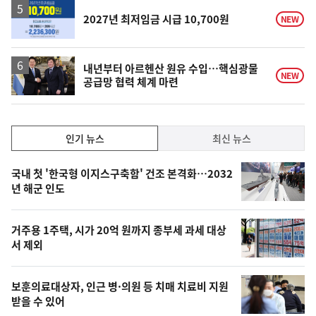
승
2027년 최저임금 시급 10,700원
NEW
내년부터 아르헨산 원유 수입…핵심광물
NEW
공급망 협력 체계 마련
인
인기 뉴스
최신 뉴스
기,
인
기
최
국내 첫 '한국형 이지스구축함' 건조 본격화…2032
뉴
년 해군 인도
신,
스
오
거주용 1주택, 시가 20억 원까지 종부세 과세 대상
늘
서 제외
의
영
보훈의료대상자, 인근 병·의원 등 치매 치료비 지원
상
받을 수 있어