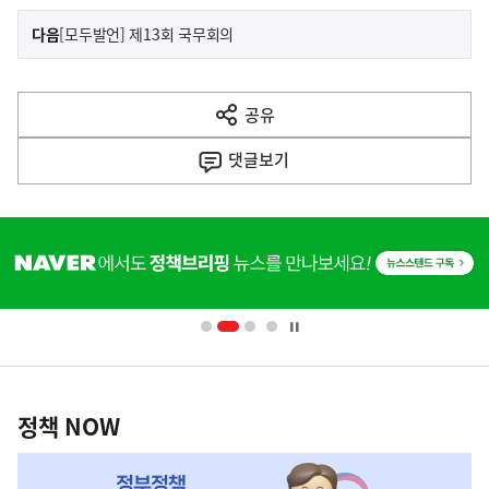
이
기
다음
[모두발언] 제13회 국무회의
사
전
다
공유
열
음
기
댓글
보기
기
사
히
단
배
너
영
정
역
책
정책 NOW
NOW,