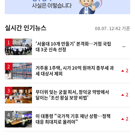
MY
맞
춤
뉴
실시간 인기뉴스
08.07. 12:42 기준
스
'서울대 10개 만들기' 본격화…거점 국립
순
대 3곳 신속 선정
위
동
일
거주용 1주택, 시가 20억 원까지 종부세 과
2
세 대상서 제외
단
계
상
승
무더위 잊는 궁궐 피서, 창덕궁 약방에서
2
달이는 '조선 왕실 보양 비법'
단
계
상
승
이 대통령 "국가적 기후 재난 상황…정책
2
대응 최대치로 올려야"
단
계
상