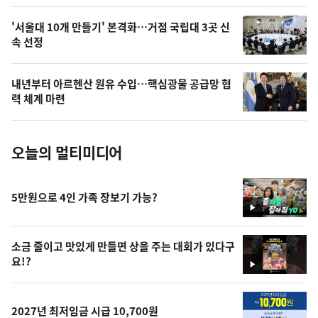
,
오
'서울대 10개 만들기' 본격화…거점 국립대 3곳 신
속 선정
늘
의
내년부터 아르헨산 원유 수입…핵심광물 공급망 협
사
력 체계 마련
진
오늘의 멀티미디어
5만원으로 4인 가족 장보기 가능?
영
상
소금 줄이고 맛있게 만들면 상을 주는 대회가 있다구
요!?
영
상
2027년 최저임금 시급 10,700원