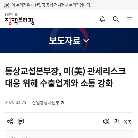
이 누리집은 대한민국 공식 전자정부 누리집입니다.
홈
알림설정 바로가기
검색 바로가기
메뉴 열기
보도자료
콘
텐
통상교섭본부장, 미(美) 관세리스크
츠
대응 위해 수출업계와 소통 강화
영
역
2025.03.25
산업통상자원부
목록