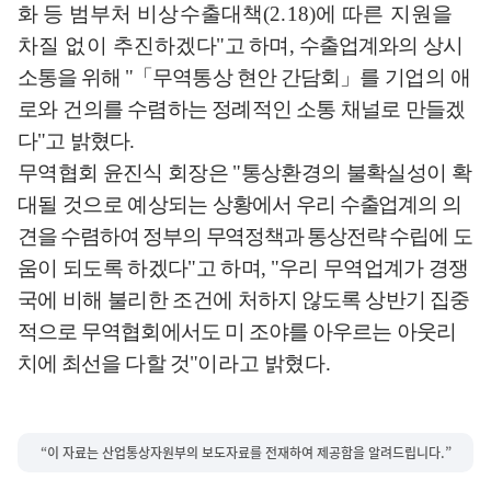
화
등 범부처 비상수출대책
(2.18)
에 따른 지원을
차질 없이 추진
하겠다
"
고
하며
,
수출
업계와의 상시
소통을 위해
"
「
무역통상 현안 간담회
」
를
기업의 애
로와
건의를 수렴하는 정례적인 소통 채널로 만들겠
다
"
고 밝혔다
.
무역협회 윤진식 회장은
"
통상환경의 불확실성이 확
대될 것으로 예상되는
상황에서
우리 수출업계의 의
견을 수렴하여 정부의 무역정책과 통상전략 수립에
도
움이 되도록 하겠다
"
고 하며
, "
우리 무역업계가 경쟁
국에 비해 불리한 조건에 처
하지 않도록 상반기 집중
적으로 무역협회에서도 미 조야를 아우르는 아웃리
치에 최선을 다할 것
"
이라고 밝혔다
.
“이 자료는 산업통상자원부의 보도자료를 전재하여 제공함을 알려드립니다.”