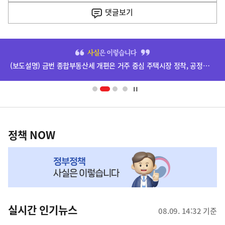
기
댓글
보기
기
사
히
단
(보도설명) 금번 종합부동산세 개편은 거주 중심 주택시장 정착, 공정과세 및 과세형평 제고를 위한 것입니다.
배
너
영
정
역
책
정책 NOW
NOW,
MY
맞
춤
뉴
실시간 인기뉴스
08.09. 14:32 기준
스