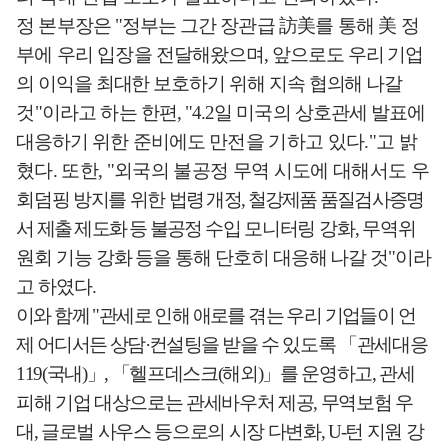
정 본부장은
"
정부는 그간
장관급
訪美
를 통해
美
정
부에 우리 입장을 전달
해왔으며
,
앞으로도 우리 기업
의 이익을 최대한 보호하기 위해 지속 협의해 나갈
것
"
이라고 하는 한편
, "4.2
일 미국의 상호관세 발표에
대응하기 위한 준비에도
만전을 기하고 있다
."
고 밝
혔다
.
또한
, "
외국의 불공정 무역 시도에 대해서도
우
회
덤핑 방지를 위한
법령 개정
,
철강제품 품질검사증명
서 제출 제도화 등 불공정
수입 모니터링
강화
,
무역
위
원회 기능 강화 등을 통해 단호히 대응해 나갈 것
"
이라
고 하였다
.
이와 함께
"
관세로 인해 애로를 겪는 우리 기업들이 언
제 어디서든 상담
·
컨설팅을
받을 수 있도록
「
관세대응
119(
국내
)
」
,
「
헬프데스크
(
해외
)
」
를 운영하고
,
관세
피해 기업 대상으로는 관세바우처 제공
,
무역보험 우
대
,
글로벌 사우스 등으로의 시장 다변화
, U-
턴 지원 강