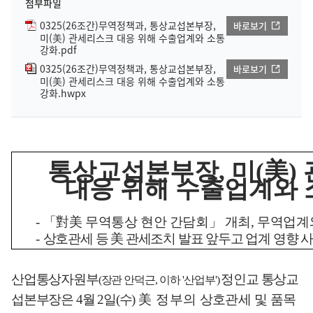
첨부파일
0325(26조간)무역정책과, 통상교섭본부장,
바로보기
미(美) 관세리스크 대응 위해 수출업계와 소통
강화.pdf
0325(26조간)무역정책과, 통상교섭본부장,
바로보기
미(美) 관세리스크 대응 위해 수출업계와 소통
강화.hwpx
통상교섭본부장
,
미
(
美
)
대응 위해 수출업계와 
-
「
對美
무역통상 현안 간담회
」
개최
,
무역업계와
-
상호관세 등
美
관세조치 발표 앞두고 업계 영향 사
산업통상자원부
정인교 통상교
(
장관 안덕근
,
이하
'
산업부
')
섭본부장은
4
월
2
일
(
수
)
美
정
부의
상호관세 및 품목