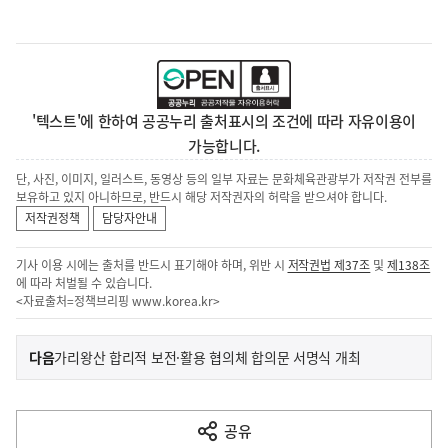
'텍스트'에 한하여 공공누리 출처표시의 조건에 따라 자유이용이
가능합니다.
단, 사진, 이미지, 일러스트, 동영상 등의 일부 자료는 문화체육관광부가 저작권 전부를
보유하고 있지 아니하므로, 반드시 해당 저작권자의 허락을 받으셔야 합니다.
저작권정책
담당자안내
기사 이용 시에는 출처를 반드시 표기해야 하며, 위반 시
저작권법 제37조
및
제138조
에 따라 처벌될 수 있습니다.
<자료출처=정책브리핑
www.korea.kr
>
이
기
다음
가리왕산 합리적 보전·활용 협의체 합의문 서명식 개최
사
전
다
공유
열
음