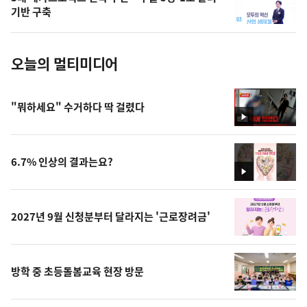
사
기반 구축
진
오늘의 멀티미디어
"뭐하세요" 수거하다 딱 걸렸다
영
상
6.7% 인상의 결과는요?
영
상
2027년 9월 신청분부터 달라지는 '근로장려금'
방학 중 초등돌봄교육 현장 방문