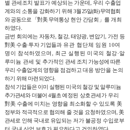
별 관세조치 발표가 예상되는 가운데
,
우리 수출
업
계와의 소통을 강화하기 위해
3
월
25
일
(
화
)
무
역협회
와 공동으로
「
對美
무역
통상
현안 간담회
」
를 개최
하였다
.
금번 회의에는 자동차
,
철강
,
태양광
,
변압기
,
가전 등
對美
수출
·
투자 기업들
과
유관
협단체 임원
10
여
명이 참석하였으며
,
최근 실행된 미국의 철강
·
알
루미늄 관세 및
추가적인 관
세 조치 가능성에 따른
우리 수출업계의 영향을
점검하고 대응 방안을
논의
하기 위해 마련되었다
.
참석 기업들은 이미 실행된 미국의 철강 및 알루미늄
추가관세와 더불어
4
월초
예정된 상호관세가 우리
對美
수출에 미치는 영향을 최소화할 수 있도록
美
정부와 적극적으로 협의해 줄 것을 요청하였으며
,
美
관세로 인해 국내로 유입되
는 저가 불공정 수입로부
터 국내 산업 보호가 필요하다고 건의하였다
.