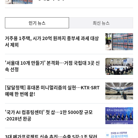
동
일
인
인기 뉴스
최신 뉴스
기,
인
기
최
거주용 1주택, 시가 20억 원까지 종부세 과세 대상
뉴
서 제외
신,
스
오
'서울대 10개 만들기' 본격화…거점 국립대 3곳 신
늘
속 선정
의
영
[달달정책] 휴대폰 미니멀리즘의 실현…KTX·SRT
상
예매 한 번에 끝!
,
오
'국가 AI 컴퓨팅센터' 첫 삽…1만 5000장 규모
·2028년 완공
늘
의
3대 메가프로젝트 신속 추진…수출 5강·1조 달러