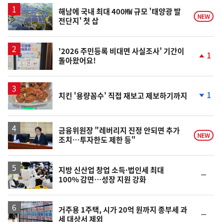
해남에 국내 최대 400㎿ 규모 '태양광 발
NEW
전단지' 첫 삽
'2026 주민등록 비대면 사실조사' 기간이
1
돌아왔어요!
단
계
상
승
1
치킨 '용량꼼수' 직접 재보고 제보하기까지
단
계
하
락
금융위원장 "레버리지 진정 안되면 추가
NEW
조치…투자한도 제한 등"
지방 신산업 창업 소득·법인세 최대
순
100% 감면…성장 지원 강화
위
동
일
거주용 1주택, 시가 20억 원까지 종부세 과
순
세 대상서 제외
위