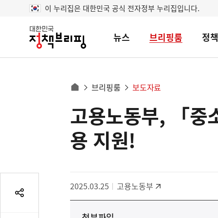
이 누리집은 대한민국 공식 전자정부 누리집입니다.
뉴스
브리핑룸
정
대
한
민
국
정
사
브리핑룸
보도자료
책
홈
브
이
으
고용노동부, 「중
콘
리
트
로
핑
텐
이
용 지원!
츠
동
영
경
역
로
2025.03.25
고용노동부
공
유
첨부파일