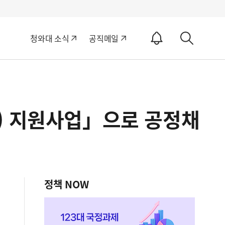
알
청와대 소식
공직메일
림
상
ON
세
검
색
) 지원사업」으로 공정채
정책 NOW