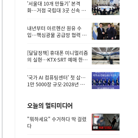
'서울대 10개 만들기' 본격
화…거점 국립대 3곳 신속 선
정
내년부터 아르헨산 원유 수
입…핵심광물 공급망 협력 체
계 마련
[달달정책] 휴대폰 미니멀리즘
의 실현…KTX·SRT 예매 한
번에 끝!
'국가 AI 컴퓨팅센터' 첫 삽…
1만 5000장 규모·2028년 완
공
오늘의 멀티미디어
"뭐하세요" 수거하다 딱 걸렸
다