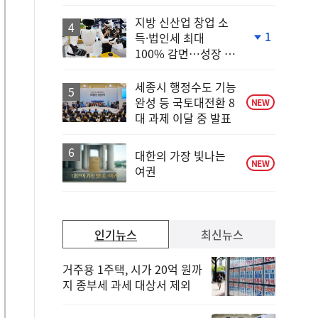
상
승
지방 신산업 창업 소
1
득·법인세 최대
단
100% 감면…성장 지
계
원 강화
하
락
세종시 행정수도 기능
완성 등 국토대전환 8
NEW
대 과제 이달 중 발표
대한의 가장 빛나는
NEW
여권
인기뉴스
최신뉴스
거주용 1주택, 시가 20억 원까
지 종부세 과세 대상서 제외