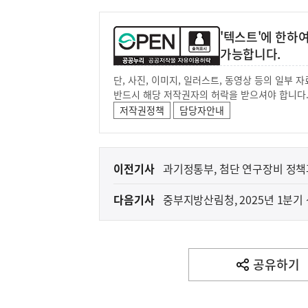
'텍스트'에 한하
가능합니다.
단, 사진, 이미지, 일러스트, 동영상 등의 일부
반드시 해당 저작권자의 허락을 받으셔야 합니다
저작권정책
담당자안내
이
이전기사
과기정통부, 첨단 연구장비 정
전
터」출범
다음기사
중부지방산림청, 2025년 1분
다
음
기
사
공유하기
열
기
영
역