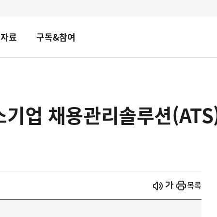
책자료
구독&참여
소기업 채용관리솔루션(ATS
시작
열기
목록