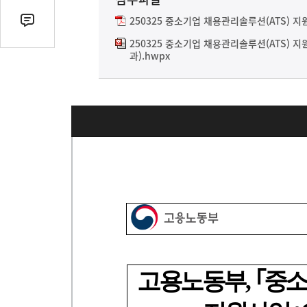
열
기
250325 중소기업 채용관리솔루션(ATS) 지
댓
글
250325 중소기업 채용관리솔루션(ATS) 
과).hwpx
수
(클
릭
시
댓
글
로
이
동)