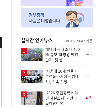
실시간 인기뉴스
08.07. 20:47 기준
해남에 국내 최대 400
순
㎿ 규모 '태양광 발전
위
단지' 첫 삽
동
일
'서울대 10개 만들기'
순
본격화…거점 국립대
위
3곳 신속 선정
동
일
'2026 주민등록 비대
2
면 사실조사' 기간이
단
돌아왔어요!
계