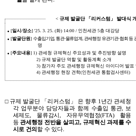
<
규제 발굴단
「
리커스텀
」
발대식 
[
일시
/
장소
] '25. 3. 25. (
화
) 14:00 /
인천세관
5
층 대강당
●
[
발굴단원
]
수출입기업
,
통관·
물류업계
,
관세행정 유관기관·
협회 등 
●
명
[
주요내용
]
1)
관세청 규제혁신 주요성과 및 추진방향 설명
●
2)
규제 발굴단 역할 및 활동계획 소개
3)
참가자 주도 관세행정 규제혁신 아이디어 발표 
4)
관세행정 현장 견학
(
인천세관 통합검사센터
)
□
규제 발굴단 「
리커스텀」
은 향후
1
년간 관세청
각 업무분야 담당자들과
함께
수출입 통관
,
보
세제도
,
물류감시
,
자유무역협정
(FTA)
활용
등
관세행정 전반을 살피고
,
규제혁신 과제를 수
시로 건의
할 수 있다
.