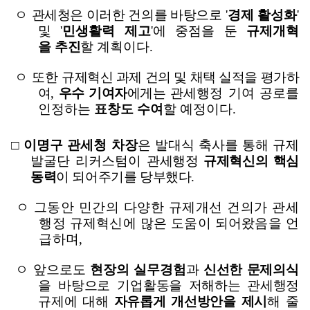
ㅇ
관세청은 이러한 건의를 바탕으로
'
경제 활성화
'
및
'
민생활력 제고
'
에 중점을 둔
규제개혁
을
추진
할 계획이다
.
ㅇ 또한
규제혁신 과제 건의 및 채택 실적을 평가하
여
,
우수 기여자
에게는
관세행정 기여 공로를
인정하는
표창도 수여
할 예정이다
.
□
이명구 관세청 차장
은 발대식 축사를 통해
규제
발굴단
리커스텀
이
관세행정
규제혁신의
핵심
동력
이 되어주기를 당부했다
.
ㅇ
그동안 민간의 다양한 규제개선 건의가 관세
행정 규제혁신에 많은 도움이 되어왔음을 언
급하며
,
ㅇ 앞으로도
현장의 실무경험
과
신선한 문제의식
을 바탕으로 기업
활동을 저해하는 관세행정
규제에 대해
자유롭게 개선방안을 제시
해
줄