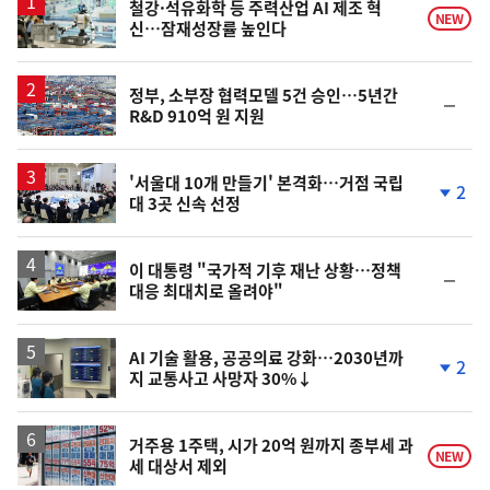
철강·석유화학 등 주력산업 AI 제조 혁
NEW
신…잠재성장률 높인다
정부, 소부장 협력모델 5건 승인…5년간
순
R&D 910억 원 지원
위
동
일
'서울대 10개 만들기' 본격화…거점 국립
2
대 3곳 신속 선정
단
계
하
락
이 대통령 "국가적 기후 재난 상황…정책
순
대응 최대치로 올려야"
위
동
일
AI 기술 활용, 공공의료 강화…2030년까
2
지 교통사고 사망자 30%↓
단
계
하
락
거주용 1주택, 시가 20억 원까지 종부세 과
NEW
세 대상서 제외