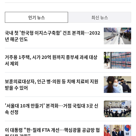
인
인기 뉴스
최신 뉴스
기,
인
기
최
국내 첫 '한국형 이지스구축함' 건조 본격화…2032
뉴
년 해군 인도
신,
스
오
거주용 1주택, 시가 20억 원까지 종부세 과세 대상
늘
서 제외
의
영
보훈의료대상자, 인근 병·의원 등 치매 치료비 지원
상
받을 수 있어
,
오
'서울대 10개 만들기' 본격화…거점 국립대 3곳 신
속 선정
늘
의
이 대통령 "한-칠레 FTA 개선…핵심광물 공급망 협
사