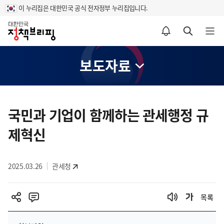
이 누리집은 대한민국 공식 전자정부 누리집입니다.
홈
알림설정 바로가기
검색 바로가기
메뉴 열기
보도자료
콘
텐
국민과 기업이 함께하는 관세행정 규
츠
제혁신
영
역
2025.03.26
관세청
목록