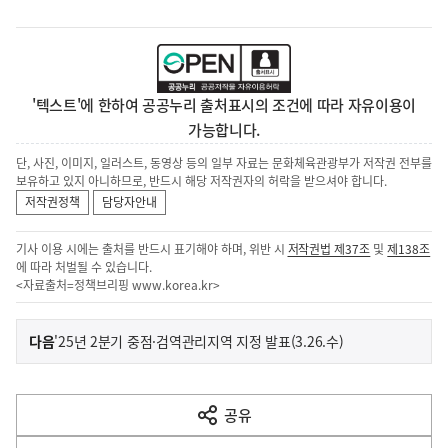
'텍스트'에 한하여 공공누리 출처표시의 조건에 따라 자유이용이
가능합니다.
단, 사진, 이미지, 일러스트, 동영상 등의 일부 자료는 문화체육관광부가 저작권 전부를
보유하고 있지 아니하므로, 반드시 해당 저작권자의 허락을 받으셔야 합니다.
저작권정책
담당자안내
기사 이용 시에는 출처를 반드시 표기해야 하며, 위반 시
저작권법 제37조
및
제138조
에 따라 처벌될 수 있습니다.
<자료출처=정책브리핑
www.korea.kr
>
이
기
다음
'25년 2분기 중점·검역관리지역 지정 발표(3.26.수)
사
전
다
공유
열
음
기