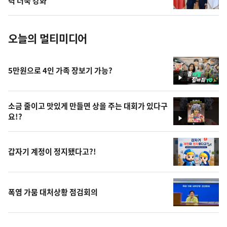
력 더욱 강화"
진
오늘의 멀티미디어
5만원으로 4인 가족 장보기 가능?
영
상
소금 줄이고 맛있게 만들면 상을 주는 대회가 있다구
요!?
영
상
갑자기 계정이 정지됐다고?!
폭염 가뭄 대처상황 점검회의