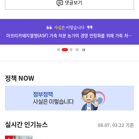
댓글
보기
기
사
히
단
아프리카돼지열병(ASF) 가축 처분 농가의 경영 안정화를 위해 가축 처분 보상금을 신속하게 지급하겠습니다.
배
너
영
정
역
책
정책 NOW
NOW,
MY
맞
춤
뉴
실시간 인기뉴스
08.07. 03:22 기준
스