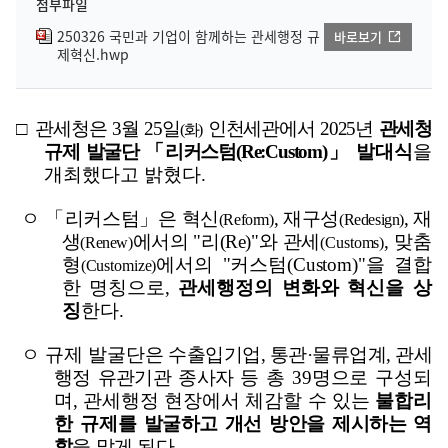
첨부파일
250326 국민과 기업이 함께하는 관세행정 규
바로보기
제혁신.hwp
□
관세청은
3
월
25
일
인천세관에서
2025
년
관세청
(
화
)
규제 발굴단 「
리커스텀
(Re:Custom)
」
발대식
을
개최했다고 밝혔다
.
ㅇ 「
리커스텀」
은
혁신
,
재구성
,
재
(Reform)
(Redesign)
생
에서의
"
리
(Re)"
와
관세
,
맞춤
(Renew)
(Customs)
형
에서의
"
커스텀
(Custom)"
을 결합
(Customize)
한 명칭으로
,
관세행정의 변화와 혁신을 상
징
한다
.
ㅇ
규제 발굴단은
수출입기업
,
통관·
물류업계
,
관세
행정 유관기관 종사자 등
총
39
명으로 구성되
며
,
관세행정 현장에서 체감할 수 있는
불합리
한
규제를
발굴하고
개선 방안을 제시하는 역
할
을 맡게 된다
.