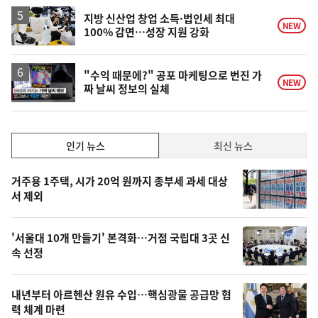
하
락
지방 신산업 창업 소득·법인세 최대
NEW
100% 감면…성장 지원 강화
영
"수익 때문에?" 공포 마케팅으로 번진 가
NEW
짜 날씨 정보의 실체
상
인
인기 뉴스
최신 뉴스
기,
인
기
최
거주용 1주택, 시가 20억 원까지 종부세 과세 대상
뉴
서 제외
신,
스
오
'서울대 10개 만들기' 본격화…거점 국립대 3곳 신
늘
속 선정
의
영
내년부터 아르헨산 원유 수입…핵심광물 공급망 협
상
력 체계 마련