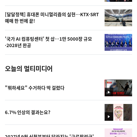
,
오
[달달정책] 휴대폰 미니멀리즘의 실현…KTX·SRT
예매 한 번에 끝!
늘
의
'국가 AI 컴퓨팅센터' 첫 삽…1만 5000장 규모
사
·2028년 완공
진
오늘의 멀티미디어
"뭐하세요" 수거하다 딱 걸렸다
영
상
6.7% 인상의 결과는요?
영
상
2027년 9월 신청분부터 달라지는 '근로장려금'