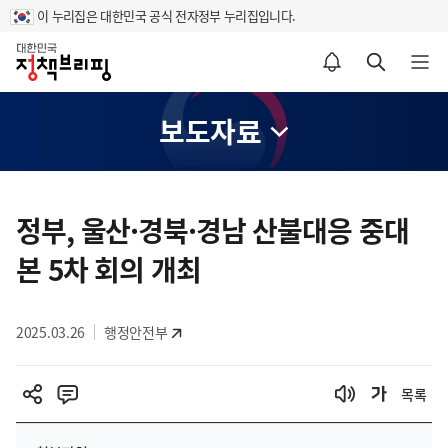
이 누리집은 대한민국 공식 전자정부 누리집입니다.
홈
알림설정 바로가기
검색 바로가기
메뉴 열기
보도자료
콘
텐
정부, 울산·경북·경남 산불대응 중대
츠
본 5차 회의 개최
영
역
2025.03.26
행정안전부
목록