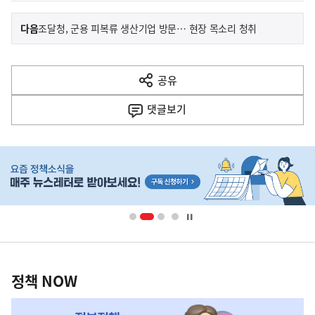
이
기
다음
조달청, 군용 피복류 생산기업 방문… 현장 목소리 청취
사
전
다
공유
열
음
기
댓글
보기
기
사
히
단
배
너
영
정
역
책
정책 NOW
NOW,