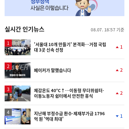
MY
맞
춤
뉴
실시간 인기뉴스
08.07. 18:57 기준
스
'서울대 10개 만들기' 본격화…거점 국립
1
대 3곳 신속 선정
단
계
상
승
영
2
페이커가 말했습니다
상
단
계
상
승
체감온도 40°C↑…이동형 무더위쉼터·
2
이동노동자 쉼터에서 안전한 휴식
단
계
상
승
지난해 부정수급 환수·제재부가금 1796
1
억 원 '역대 최대'
단
계