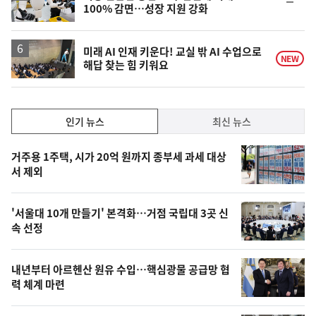
순
100% 감면…성장 지원 강화
위
동
일
미래 AI 인재 키운다! 교실 밖 AI 수업으로
NEW
해답 찾는 힘 키워요
인
인기 뉴스
최신 뉴스
기,
인
기
최
거주용 1주택, 시가 20억 원까지 종부세 과세 대상
뉴
서 제외
신,
스
오
'서울대 10개 만들기' 본격화…거점 국립대 3곳 신
늘
속 선정
의
영
내년부터 아르헨산 원유 수입…핵심광물 공급망 협
상
력 체계 마련
,