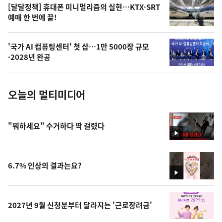
오
[달달정책] 휴대폰 미니멀리즘의 실현…KTX·SRT
예매 한 번에 끝!
늘
의
'국가 AI 컴퓨팅센터' 첫 삽…1만 5000장 규모
사
·2028년 완공
진
오늘의 멀티미디어
"뭐하세요" 수거하다 딱 걸렸다
영
상
6.7% 인상의 결과는요?
영
상
2027년 9월 신청분부터 달라지는 '근로장려금'