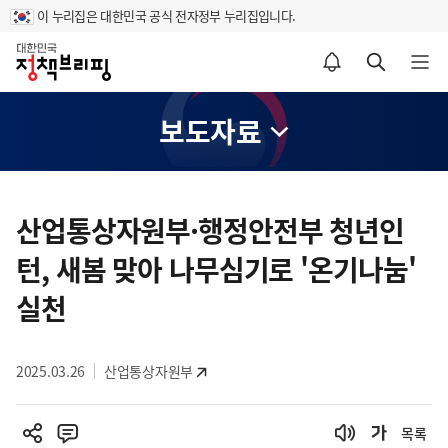
이 누리집은 대한민국 공식 전자정부 누리집입니다.
홈
알림설정 바로가기
검색 바로가기
메뉴 열기
보도자료
콘
텐
산업통상자원부·행정안전부 청년인
츠
턴, 새봄 맞아 나무심기로 '온기나눔'
영
역
실천
2025.03.26
산업통상자원부
목록