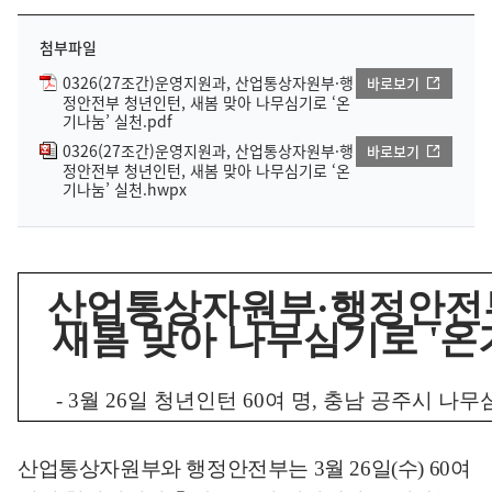
첨부파일
0326(27조간)운영지원과, 산업통상자원부·행
바로보기
정안전부 청년인턴, 새봄 맞아 나무심기로 ‘온
기나눔’ 실천.pdf
0326(27조간)운영지원과, 산업통상자원부·행
바로보기
정안전부 청년인턴, 새봄 맞아 나무심기로 ‘온
기나눔’ 실천.hwpx
산업통상자원부
·
행정안전
새봄 맞아 나무심기로
'
온
- 3
월
26
일 청년인턴
60
여 명
,
충남 공주시 나무
산업통상자원부와 행정안전부는
3
월
26
일
(
수
) 60
여