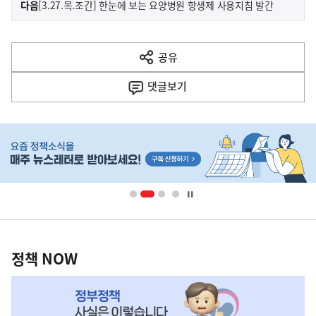
기
다음
[3.27.목.조간] 한눈에 보는 요양병원 항생제 사용지침 발간
사
전
다
공유
열
음
기
댓글
보기
기
사
히
단
배
너
영
정
역
책
정책 NOW
NOW,
MY