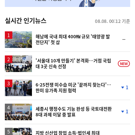
맞
춤
뉴
실시간 인기뉴스
08.08. 00:12 기준
스
해남에 국내 최대 400㎿ 규모 '태양광 발
순
전단지' 첫 삽
위
동
일
'서울대 10개 만들기' 본격화…거점 국립
NEW
대 3곳 신속 선정
6·25전쟁 미수습 미군 '끝까지 찾는다'…
1
한미 유가족 지원 협력
단
계
하
락
세종시 행정수도 기능 완성 등 국토대전환
1
8대 과제 이달 중 발표
단
계
하
락
지방 신산업 창업 소득·법인세 최대