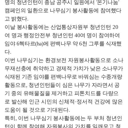
명의 청년인턴이 충남 공주시 일원에서
'
온기나눔
'
캠페인의 일환으로 나무심기 봉사활동에 참여했다
고 밝혔다
.
이날 봉사활동에는 산업통상자원부 청년인턴
20
여 명과 행정안전부 청년
인턴
40
여 명이 참여하여
임야
6
헥타르
(ha)
에 편백나무 약
6
천 그루를 식재했
다
.
이번 나무심기는 환경보전 자원봉사활동으로 소나
무재선충에 취약하고
경제적 가치가 낮은 소나무가
식재된 기존 임야를 편백나무로 바꿔심는
수종개량
활동으로
,
청년인턴들이 심은 나무가 자라면서 공
기 중의 유해물질을 제거하고 피톤
치드를 다량으
로 발산해 인근 시민의 신체적
·
정
서적 건강에 많은
도움이 될 것으로 기대된다
.
특히
,
이번 나무심기 봉사활동에는 두 부처 청년인
턴이 함께 참여해 자원봉사의 가치를 일깨우고 청