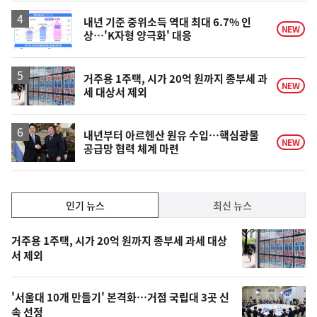
내년 기준 중위소득 역대 최대 6.7% 인
NEW
상…'K자형 양극화' 대응
거주용 1주택, 시가 20억 원까지 종부세 과
NEW
세 대상서 제외
내년부터 아르헨산 원유 수입…핵심광물
NEW
공급망 협력 체계 마련
인
인기 뉴스
최신 뉴스
기,
인
기
최
거주용 1주택, 시가 20억 원까지 종부세 과세 대상
뉴
서 제외
신,
스
오
'서울대 10개 만들기' 본격화…거점 국립대 3곳 신
늘
속 선정