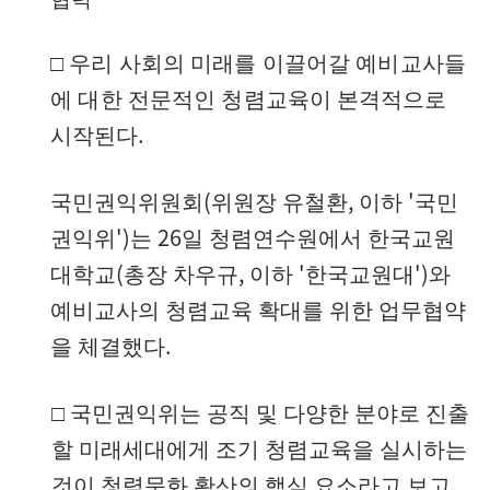
□
우리 사회의 미래를 이끌어갈 예비교사들
에 대한 전문적인 청렴교육
이
본격적으로
.
시작된다
(
,
'
국민권익위원회
위원장 유철환
이하
국민
')
26
권익위
는
일 청렴연수원에서 한국교원
(
,
'
')
대학교
총장 차우규
이하
한국교원대
와
예비교사의 청렴교육 확대를 위한 업무협약
.
을 체결했다
□
국민권익위는 공직 및 다양한 분야로 진출
할 미래세대에게 조기 청렴교육을 실시하는
,
것이 청렴문화 확산의 핵심 요소라고 보고