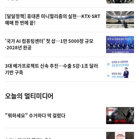
의
영
[달달정책] 휴대폰 미니멀리즘의 실현…KTX·SRT
상
예매 한 번에 끝!
,
오
'국가 AI 컴퓨팅센터' 첫 삽…1만 5000장 규모
·2028년 완공
늘
의
3대 메가프로젝트 신속 추진…수출 5강·1조 달러
사
기반 구축
진
오늘의 멀티미디어
"뭐하세요" 수거하다 딱 걸렸다
영
상