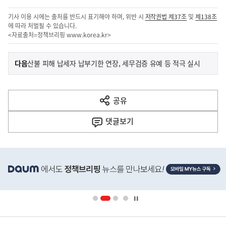
기사 이용 시에는 출처를 반드시 표기해야 하며, 위반 시
저작권법 제37조
및
제138조
에 따라 처벌될 수 있습니다.
<자료출처=정책브리핑
www.korea.kr
>
이
기
다음
산불 피해 납세자 납부기한 연장, 세무검증 유예 등 적극 실시
사
전
다
공유
열
음
기
댓글
보기
기
사
히
단
배
너
영