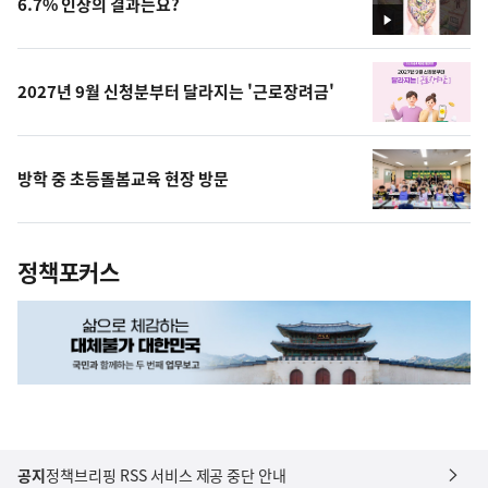
6.7% 인상의 결과는요?
영
상
2027년 9월 신청분부터 달라지는 '근로장려금'
방학 중 초등돌봄교육 현장 방문
정책포커스
공지
정책브리핑 RSS 서비스 제공 중단 안내