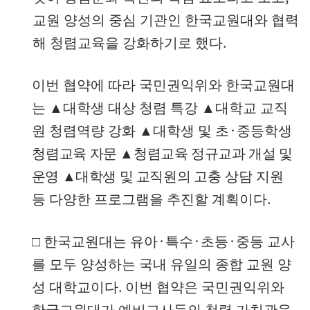
교원 양성의 중심 기관인 한국교원대와 협력
.
해 청렴교육을 강화하기로 했다
이번 협약에 따라 국민권익위와 한국교원대
는
▲
대학생 대상 청렴 특강
▲
대학교 교직
·
원 청렴역량 강화
▲
대학생 및 초
중등학생
청렴
교육 자문
▲
청렴교육 정규교과 개설 및
운영
▲
대학생 및 교직원의
고충 상담 지원
.
등 다양한 프로그램을 추진할 계획이다
·
·
·
□
한국교원대는 유아
특수
초등
중등 교사
를 모두 양성하는 국내 유일의 종합 교원 양
.
성 대학교이다
이번 협약은 국민권익위와