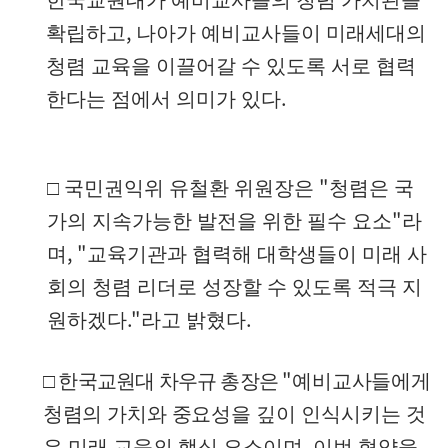
한국교원대가 예비교사들의 청렴 가치관을
,
확립하고
나아가 예비교사들이 미래세대의
청렴 교육을 이끌어갈 수 있도록 서로 협력
.
한다는 점에서 의미가 있다
"
□
국민권익위 유철환 위원장은
청렴은 국
"
가의 지속가능한 발전을 위한 필수 요소
라
, "
며
교육기관과 협력해 대학생들이 미래 사
회의 청렴 리더로 성장할 수 있도록 적극 지
."
.
원하겠다
라고 밝혔다
"
□
한국교원대 차우규 총장은
예비교사들에게
청렴의 가치와 중요성을
깊이 인식시키는 것
,
은 미래 교육의 핵심 요소이며
이번 협약을