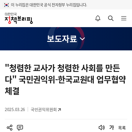
이 누리집은 대한민국 공식 전자정부 누리집입니다.
홈
알림설정 바로가기
검색 바로가기
메뉴 열기
보도자료
콘
텐
"청렴한 교사가 청렴한 사회를 만든
츠
다" 국민권익위-한국교원대 업무협약
영
역
체결
2025.03.26
국민권익위원회
목록