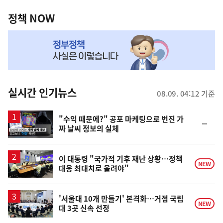
정
역
책
정책 NOW
NOW,
MY
맞
춤
뉴
실시간 인기뉴스
08.09. 04:12 기준
스
영
"수익 때문에?" 공포 마케팅으로 번진 가
순
짜 날씨 정보의 실체
상
위
동
일
이 대통령 "국가적 기후 재난 상황…정책
NEW
대응 최대치로 올려야"
'서울대 10개 만들기' 본격화…거점 국립
NEW
대 3곳 신속 선정