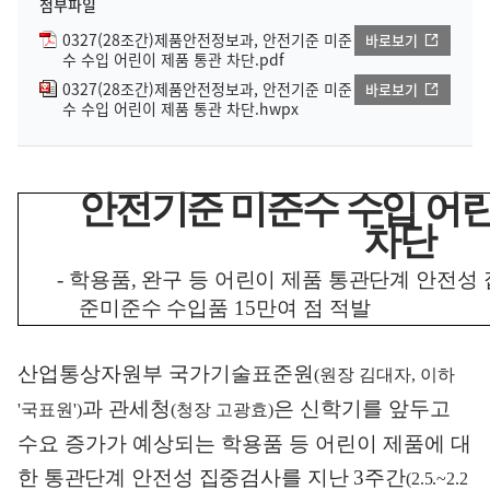
첨부파일
0327(28조간)제품안전정보과, 안전기준 미준
바로보기
수 수입 어린이 제품 통관 차단.pdf
0327(28조간)제품안전정보과, 안전기준 미준
바로보기
수 수입 어린이 제품 통관 차단.hwpx
안전기준 미준수 수입 어린
차
단
-
학용품
,
완구 등 어린이 제품 통관단계 안전성
준미준수
수입품
15
만여 점 적발
산업통상자원부 국가기술표준원
(
원장 김대자
,
이하
과
관세청
은 신학기를 앞두고
'
국표원
')
(
청장 고광효
)
수요 증가가 예상되는 학용품 등 어린이 제품에
대
한 통관단계 안전성 집중검사를 지난
3
주간
(2.5.~2.2