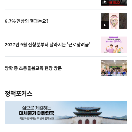
영
상
6.7% 인상의 결과는요?
영
상
2027년 9월 신청분부터 달라지는 '근로장려금'
방학 중 초등돌봄교육 현장 방문
정책포커스