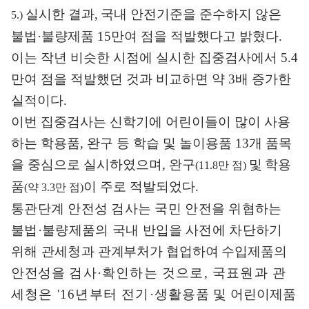
실시한
결과
,
국내 안전기준을 준수하지 않은
5.)
불법
·
불량제품
15
만여 점을 적발했다고 밝혔다
.
이는 작년 비슷한 시점에 실시한 집중검사에서
5.4
만여 점을 적발했던 것과 비교하면 약
3
배 증가한
실적이다
.
이번 집중검사는 신학기에 어린이들이 많이 사용
하는 학용품
,
완구 등 학습 및 놀이용품
13
개 품목
을 중심으로 실시하였으며
,
완구
및
학용
(11.8
만 점
)
품
이 주로 적발되었다
.
(
약
3.3
만 점
)
통관단계 안전성 검사는 국민 안전을 위협하는
불법
·
불량
제품의 국내
반입을
사전에 차단하기
위해 관세청과
관계부처가 협업하여 수입제품의
안전성을
검사
·
확인하는 것으로
,
국표원과 관
세청은
'16
년부터 전기
·
생
활용
품 및 어
린이제품