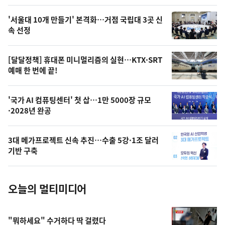
스
오
'서울대 10개 만들기' 본격화…거점 국립대 3곳 신
늘
속 선정
의
영
[달달정책] 휴대폰 미니멀리즘의 실현…KTX·SRT
상
예매 한 번에 끝!
,
오
'국가 AI 컴퓨팅센터' 첫 삽…1만 5000장 규모
·2028년 완공
늘
의
3대 메가프로젝트 신속 추진…수출 5강·1조 달러
사
기반 구축
진
오늘의 멀티미디어
"뭐하세요" 수거하다 딱 걸렸다