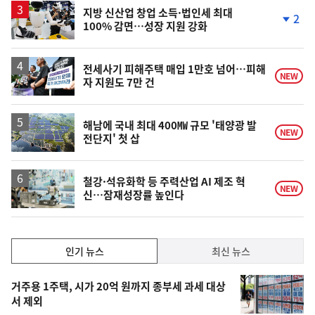
승
지방 신산업 창업 소득·법인세 최대
2
100% 감면…성장 지원 강화
단
계
하
락
전세사기 피해주택 매입 1만호 넘어…피해
NEW
자 지원도 7만 건
해남에 국내 최대 400㎿ 규모 '태양광 발
NEW
전단지' 첫 삽
철강·석유화학 등 주력산업 AI 제조 혁
NEW
신…잠재성장률 높인다
인
인기 뉴스
최신 뉴스
기,
인
기
최
거주용 1주택, 시가 20억 원까지 종부세 과세 대상
뉴
서 제외
신,