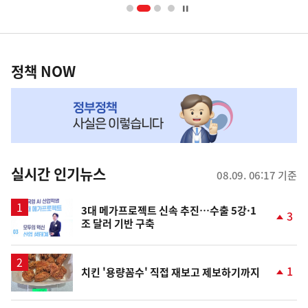
너
영
정
역
책
정책 NOW
NOW,
MY
맞
춤
뉴
실시간 인기뉴스
08.09. 06:17 기준
스
3대 메가프로젝트 신속 추진…수출 5강·1
3
조 달러 기반 구축
단
계
상
승
1
치킨 '용량꼼수' 직접 재보고 제보하기까지
단
계
상