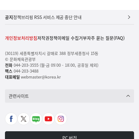
공지
정책브리핑 RSS 서비스 제공 중단 안내
개인정보처리방침
저작권정책
이메일 수집거부
자주 묻는 질문(FAQ)
(30119) 세종특별자치시 갈매로 388 정부세종청사 15동
© 문화체육관광부
전화
044-203-3555 (월-금 09:00 - 18:00, 공휴일 제외)
팩스
044-203-3488
대표메일
webmaster@korea.kr
관련사이트
페
X
네
유
인
이
바
이
튜
스
스
로
버
브
타
PC 버전