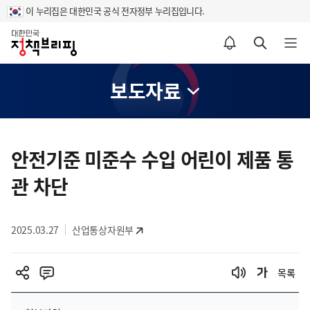
이 누리집은 대한민국 공식 전자정부 누리집입니다.
홈
알림설정 바로가기
검색 바로가기
메뉴 열기
보도자료
콘
텐
안전기준 미준수 수입 어린이 제품 통
츠
관 차단
영
역
2025.03.27
산업통상자원부
목록