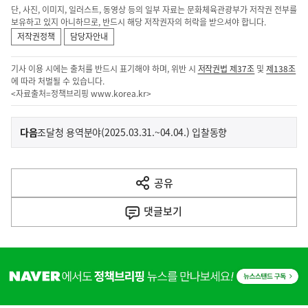
단, 사진, 이미지, 일러스트, 동영상 등의 일부 자료는 문화체육관광부가 저작권 전부를
보유하고 있지 아니하므로, 반드시 해당 저작권자의 허락을 받으셔야 합니다.
저작권정책
담당자안내
기사 이용 시에는 출처를 반드시 표기해야 하며, 위반 시
저작권법 제37조
및
제138조
에 따라 처벌될 수 있습니다.
<자료출처=정책브리핑
www.korea.kr
>
이
기
다음
조달청 용역분야(2025.03.31.~04.04.) 입찰동향
사
전
다
공유
열
음
기
댓글
보기
기
사
히
단
배