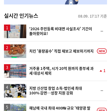
맞
춤
뉴
실시간 인기뉴스
08.09. 17:17 기준
스
'2026 주민등록 비대면 사실조사' 기간이
순
돌아왔어요!
위
동
일
치킨 '용량꼼수' 직접 재보고 제보하기까지
NEW
거주용 1주택, 시가 20억 원까지 종부세 과
1
세 대상서 제외
단
계
상
승
지방 신산업 창업 소득·법인세 최대
순
100% 감면…성장 지원 강화
위
동
일
해남에 국내 최대 400㎿ 규모 '태양광 발
NEW