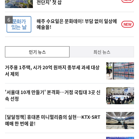
전단지' 첫 삽
매주 수요일은 문화데이! 부담 없이 일상에
NEW
예술을!
인
인기 뉴스
최신 뉴스
기,
인
기
최
거주용 1주택, 시가 20억 원까지 종부세 과세 대상
뉴
서 제외
신,
스
오
'서울대 10개 만들기' 본격화…거점 국립대 3곳 신
늘
속 선정
의
영
[달달정책] 휴대폰 미니멀리즘의 실현…KTX·SRT
상
예매 한 번에 끝!
,