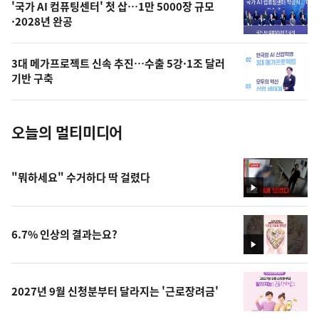
오
'국가 AI 컴퓨팅센터' 첫 삽…1만 5000장 규모
·2028년 완공
늘
의
3대 메가프로젝트 신속 추진…수출 5강·1조 달러
사
기반 구축
진
오늘의 멀티미디어
"뭐하세요" 수거하다 딱 걸렸다
영
상
6.7% 인상의 결과는요?
영
상
2027년 9월 신청분부터 달라지는 '근로장려금'