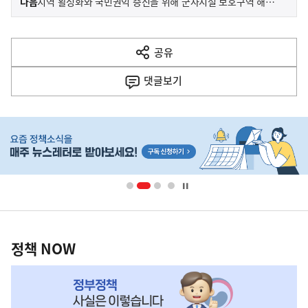
기
다음
지역 활성화와 국민권익 증진을 위해 군사시설 보호구역 해제 및 완화
사
전
다
공유
열
음
기
댓글
보기
기
사
히
단
배
너
영
정
역
책
정책 NOW
NOW,
MY