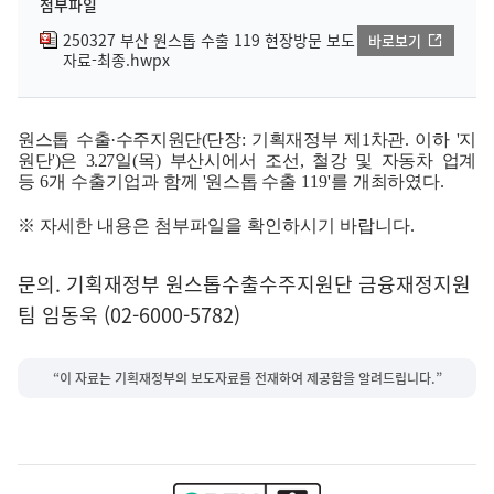
첨부파일
250327 부산 원스톱 수출 119 현장방문 보도
바로보기
자료-최종.hwpx
원스톱 수출
·
수주지원단
(
단장
:
기획재정부 제
1
차관
.
이하
'
지
원단
')
은
3.27
일
(
목
)
부산시에서
조선
,
철강 및 자동차 업계
등
6
개
수출기업
과 함께
'
원스톱 수
출
119'
를
개최
하였다
.
※ 자세한 내용은 첨부파일을 확인하시기 바랍니다.
문의. 기획재정부 원스톱수출수주지원단 금융재정지원
팀 임동욱 (02-6000-5782)
“이 자료는 기획재정부의 보도자료를 전재하여 제공함을 알려드립니다.”