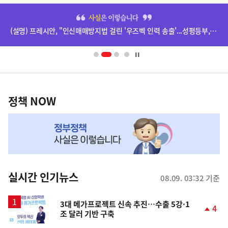
히
단
(설명) 프레시안, "인신매매방지법 걸린 '우즈벡 인력 송출'...성평등부,노동·법무부에 개선 요청" 관련
배
너
영
정
역
책
정책 NOW
NOW,
MY
맞
춤
뉴
실시간 인기뉴스
08.09. 03:32 기준
스
3대 메가프로젝트 신속 추진…수출 5강·1
4
조 달러 기반 구축
단
계