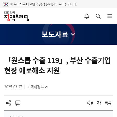
이 누리집은 대한민국 공식 전자정부 누리집입니다.
홈
알림설정 바로가기
검색 바로가기
메뉴 열기
보도자료
콘
텐
「원스톱 수출 119」, 부산 수출기업
츠
현장 애로해소 지원
영
역
2025.03.27
기획재정부
목록