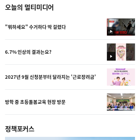
오늘의 멀티미디어
"뭐하세요" 수거하다 딱 걸렸다
영
상
6.7% 인상의 결과는요?
영
상
2027년 9월 신청분부터 달라지는 '근로장려금'
방학 중 초등돌봄교육 현장 방문
정책포커스