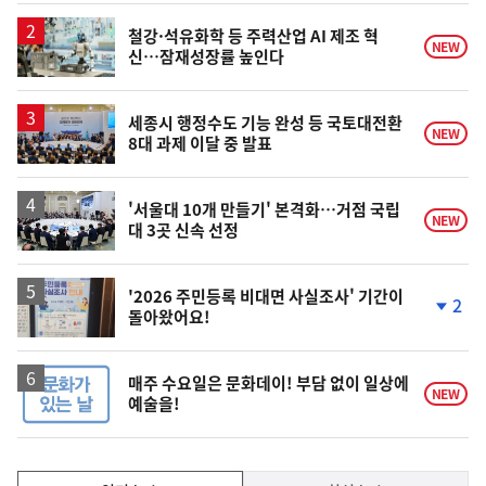
상
승
철강·석유화학 등 주력산업 AI 제조 혁
NEW
신…잠재성장률 높인다
세종시 행정수도 기능 완성 등 국토대전환
NEW
8대 과제 이달 중 발표
'서울대 10개 만들기' 본격화…거점 국립
NEW
대 3곳 신속 선정
'2026 주민등록 비대면 사실조사' 기간이
2
돌아왔어요!
단
계
하
락
매주 수요일은 문화데이! 부담 없이 일상에
NEW
예술을!
인