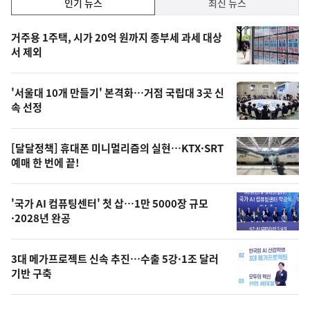
인기 뉴스
최신 뉴스
기,
인
기
최
거주용 1주택, 시가 20억 원까지 종부세 과세 대상
뉴
서 제외
신,
스
오
'서울대 10개 만들기' 본격화…거점 국립대 3곳 신
늘
속 선정
의
영
[달달정책] 휴대폰 미니멀리즘의 실현…KTX·SRT
상
예매 한 번에 끝!
,
오
'국가 AI 컴퓨팅센터' 첫 삽…1만 5000장 규모
·2028년 완공
늘
의
3대 메가프로젝트 신속 추진…수출 5강·1조 달러
사
기반 구축
진