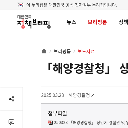
이 누리집은 대한민국 공식 전자정부 누리집입니다.
뉴스
브리핑룸
정
대
한
민
국
정
사
브리핑룸
보도자료
책
홈
브
이
으
「해양경찰청」 상반
콘
리
트
로
핑
텐
이
츠
동
영
경
2025.03.28
해양경찰청
역
로
공
유
첨부파일
열
기
250328 「해양경찰청」 상반기 경찰관 및 일
댓