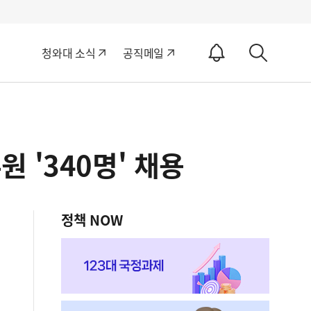
알
청와대 소식
공직메일
림
상
ON
세
검
색
 '340명' 채용
정책 NOW