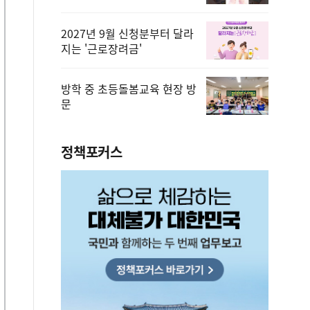
2027년 9월 신청분부터 달라
지는 '근로장려금'
방학 중 초등돌봄교육 현장 방
문
정책포커스