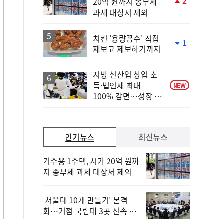
2
20억 원까지 종부세
단
과세 대상서 제외
계
상
승
치킨 '용량꼼수' 직접
1
재보고 제보하기까지
단
계
하
지방 신산업 창업 소
락
득·법인세 최대
NEW
100% 감면…성장 지
원 강화
인기뉴스
최신뉴스
거주용 1주택, 시가 20억 원까
지 종부세 과세 대상서 제외
'서울대 10개 만들기' 본격
화…거점 국립대 3곳 신속 선