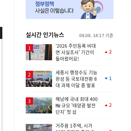
실시간 인기뉴스
08.08. 14:17 기준
'2026 주민등록 비대
2
면 사실조사' 기간이
단
돌아왔어요!
계
상
승
세종시 행정수도 기능
1
완성 등 국토대전환 8
단
대 과제 이달 중 발표
계
하
락
해남에 국내 최대 400
2
㎿ 규모 '태양광 발전
단
단지' 첫 삽
계
상
승
거주용 1주택, 시가