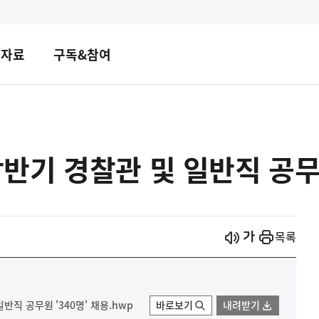
책자료
구독&참여
기 경찰관 및 일반직 공무원
시작
열기
목록
반직 공무원 '340명' 채용.hwp
바로보기
내려받기