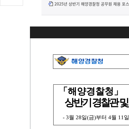
글
2025년 상반기 해양경찰청 공무원 채용 포스터
수
(클
릭
시
댓
글
로
이
동)