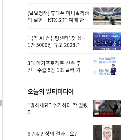
정
[달달정책] 휴대폰 미니멀리즘
의 실현…KTX·SRT 예매 한
번에 끝!
'국가 AI 컴퓨팅센터' 첫 삽…
1만 5000장 규모·2028년 완
공
3대 메가프로젝트 신속 추
진…수출 5강·1조 달러 기반
구축
오늘의 멀티미디어
"뭐하세요" 수거하다 딱 걸렸
다
6.7% 인상의 결과는요?