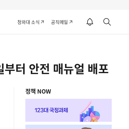
알
청와대 소식
공직메일
림
상
ON
세
검
색
1일부터 안전 매뉴얼 배포
정책 NOW