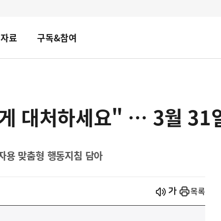
책자료
구독&참여
게 대처하세요" … 3월 3
자용 맞춤형 행동지침 담아
시작
열기
목록