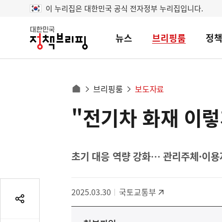
이 누리집은 대한민국 공식 전자정부 누리집입니다.
뉴스
브리핑룸
정
대
한
민
국
정
사
브리핑룸
보도자료
책
홈
브
이
으
"전기차 화재 이렇
콘
리
트
로
핑
텐
이
츠
동
영
초기 대응 역량 강화… 관리주체·이용
경
역
로
2025.03.30
국토교통부
공
유