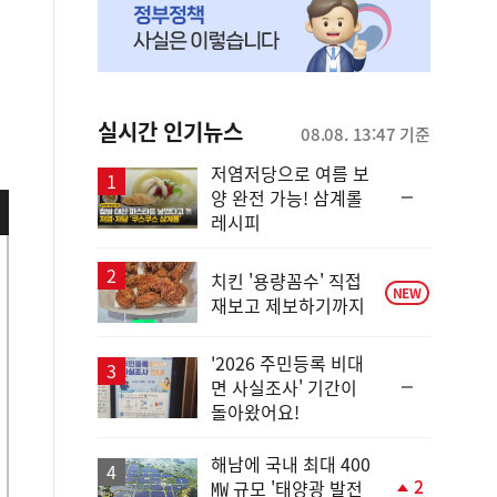
실시간 인기뉴스
08.08. 13:47 기준
저염저당으로 여름 보
순
양 완전 가능! 삼계롤
위
레시피
동
일
치킨 '용량꼼수' 직접
NEW
재보고 제보하기까지
'2026 주민등록 비대
순
면 사실조사' 기간이
위
돌아왔어요!
동
일
해남에 국내 최대 400
2
㎿ 규모 '태양광 발전