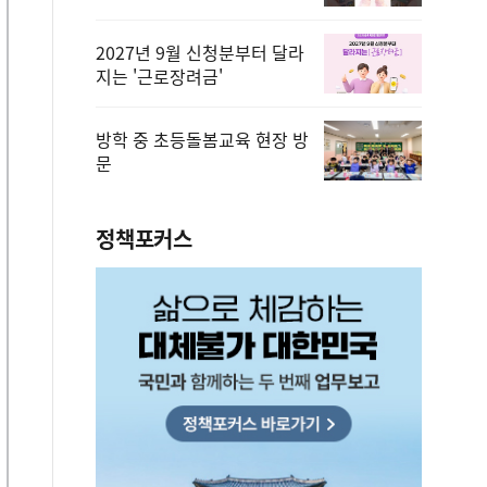
2027년 9월 신청분부터 달라
지는 '근로장려금'
방학 중 초등돌봄교육 현장 방
문
정책포커스