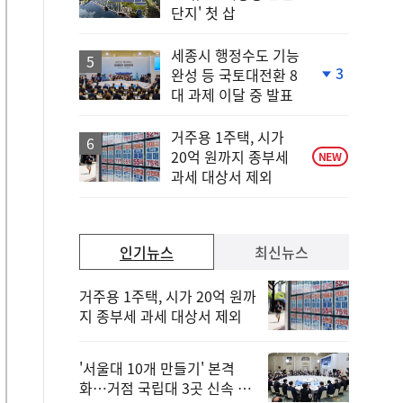
단
단지' 첫 삽
계
상
승
세종시 행정수도 기능
3
완성 등 국토대전환 8
단
대 과제 이달 중 발표
계
하
락
거주용 1주택, 시가
20억 원까지 종부세
NEW
과세 대상서 제외
인기뉴스
최신뉴스
거주용 1주택, 시가 20억 원까
지 종부세 과세 대상서 제외
'서울대 10개 만들기' 본격
화…거점 국립대 3곳 신속 선