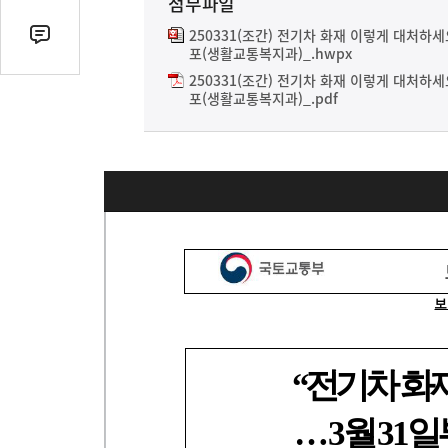
첨부파일
열
기
250331(조간) 전기차 화재 이렇게 대처하세
댓
포(생활교통복지과)_.hwpx
글
250331(조간) 전기차 화재 이렇게 대처하세
수
포(생활교통복지과)_.pdf
(클
릭
시
댓
글
로
이
동)