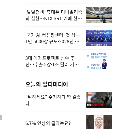
정
[달달정책] 휴대폰 미니멀리즘
의 실현…KTX·SRT 예매 한
번에 끝!
'국가 AI 컴퓨팅센터' 첫 삽…
1만 5000장 규모·2028년 완
공
3대 메가프로젝트 신속 추
진…수출 5강·1조 달러 기반
구축
오늘의 멀티미디어
"뭐하세요" 수거하다 딱 걸렸
다
6.7% 인상의 결과는요?