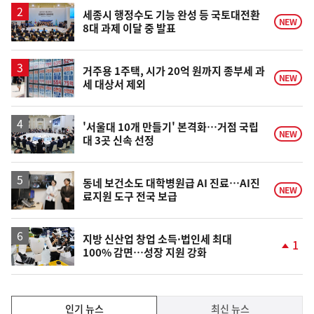
세종시 행정수도 기능 완성 등 국토대전환
NEW
8대 과제 이달 중 발표
거주용 1주택, 시가 20억 원까지 종부세 과
NEW
세 대상서 제외
'서울대 10개 만들기' 본격화…거점 국립
NEW
대 3곳 신속 선정
동네 보건소도 대학병원급 AI 진료…AI진
NEW
료지원 도구 전국 보급
지방 신산업 창업 소득·법인세 최대
1
100% 감면…성장 지원 강화
단
계
상
승
인
인기 뉴스
최신 뉴스