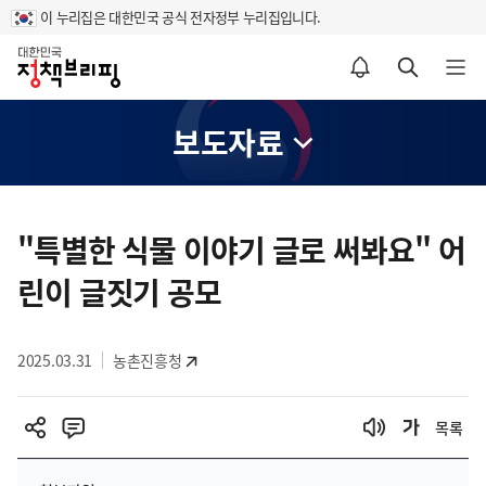
이 누리집은 대한민국 공식 전자정부 누리집입니다.
홈
알림설정 바로가기
검색 바로가기
메뉴 열기
보도자료
콘
텐
"특별한 식물 이야기 글로 써봐요" 어
츠
린이 글짓기 공모
영
역
2025.03.31
농촌진흥청
목록