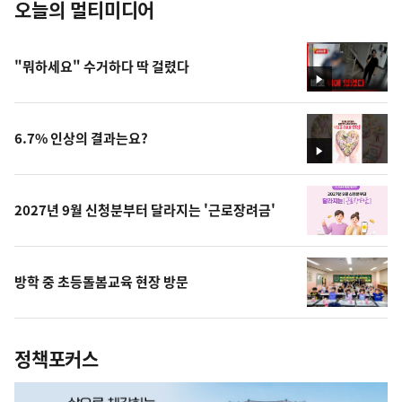
오늘의 멀티미디어
"뭐하세요" 수거하다 딱 걸렸다
영
상
6.7% 인상의 결과는요?
영
상
2027년 9월 신청분부터 달라지는 '근로장려금'
방학 중 초등돌봄교육 현장 방문
정책포커스