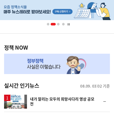
히
단
배
너
영
정
역
책
정책 NOW
NOW,
MY
맞
춤
뉴
실시간 인기뉴스
08.09. 03:02 기준
스
내가 알리는 모두의 희망사다리 영상 공모
순
전
위
동
일