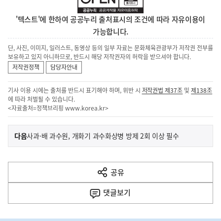
'텍스트'에 한하여 공공누리 출처표시의 조건에 따라 자유이용이
가능합니다.
단, 사진, 이미지, 일러스트, 동영상 등의 일부 자료는 문화체육관광부가 저작권 전부를
보유하고 있지 아니하므로, 반드시 해당 저작권자의 허락을 받으셔야 합니다.
저작권정책
담당자안내
기사 이용 시에는 출처를 반드시 표기해야 하며, 위반 시
저작권법 제37조
및
제138조
에 따라 처벌될 수 있습니다.
<자료출처=정책브리핑
www.korea.kr
>
이
기
다음
사과·배 과수원, 개화기 과수화상병 방제 2회 이상 필수
사
전
다
공유
열
음
기
댓글
보기
기
사