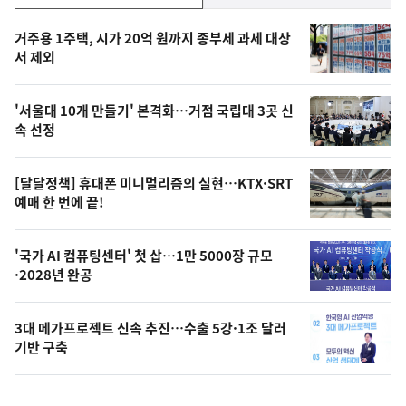
기,
인
기
최
거주용 1주택, 시가 20억 원까지 종부세 과세 대상
뉴
서 제외
신,
스
오
'서울대 10개 만들기' 본격화…거점 국립대 3곳 신
늘
속 선정
의
영
[달달정책] 휴대폰 미니멀리즘의 실현…KTX·SRT
상
예매 한 번에 끝!
,
오
'국가 AI 컴퓨팅센터' 첫 삽…1만 5000장 규모
·2028년 완공
늘
의
3대 메가프로젝트 신속 추진…수출 5강·1조 달러
사
기반 구축
진