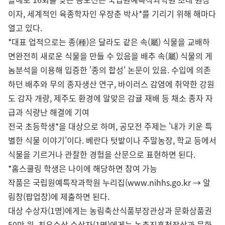
이자, 세계적인 육종학자인 우장춘 박사*를 기리기 위해 해마다
열고 있다.
*대표 업적으로는 종(種)은 달라도 같은 속(屬) 식물을 교배하
면완전히 새로운 식물을 만들 수 있음을 배추 속(屬) 식물의 게
놈분석을 이용해 입증한 '종의 합성' 논문이 있음. 수입에 의존
하던 배추와 무의 종자생산 연구, 바이러스 감염에 취약한 강원
도 감자 개량, 제주도 환경에 알맞은 감귤 재배 등 채소 종자 자
급과 식량난 해결에 기여
전국 초등학생*을 대상으로 하며, 공모전 주제는 '내가 키운 특
별한 식물 이야기'이다. 베란다 텃밭이나 주말농장, 학교 등에서
식물을 기르거나 관찰한 경험을 산문으로 표현하면 된다.
*홈스쿨링 학생은 나이에 해당하면 참여 가능
작품은 국립원예특작과학원 누리집(www.nihhs.go.kr → 알
림창(팝업창)에 제출하면 된다.
대상 수상자(1명)에게는 농림축산식품부장관상과 문화상품권
50만 원, 최우수상 수상자(1명)에게는 농촌진흥청장상과 문화