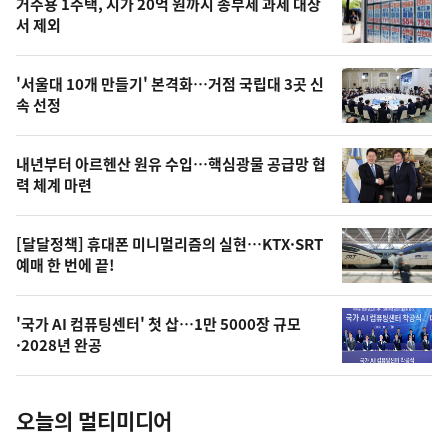
기
최
거주용 1주택, 시가 20억 원까지 종부세 과세 대상
뉴
서 제외
신,
스
오
'서울대 10개 만들기' 본격화…거점 국립대 3곳 신
늘
속 선정
의
영
내년부터 아르헨산 원유 수입…핵심광물 공급망 협
상
력 체계 마련
,
오
[달달정책] 휴대폰 미니멀리즘의 실현…KTX·SRT
예매 한 번에 끝!
늘
의
'국가 AI 컴퓨팅센터' 첫 삽…1만 5000장 규모
사
·2028년 완공
진
오늘의 멀티미디어