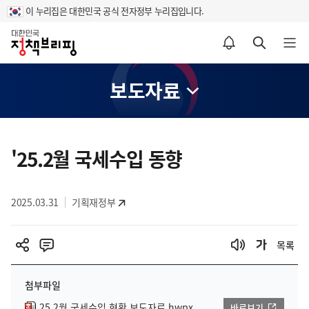
이 누리집은 대한민국 공식 전자정부 누리집입니다.
홈
알림설정 바로가기
검색 바로가기
메뉴 열기
보도자료
콘
텐
'25.2월 국세수입 동향
츠
영
2025.03.31
기획재정부
역
목록
첨부파일
25.2월 국세수입 현황 보도자료.hwpx
바로보기