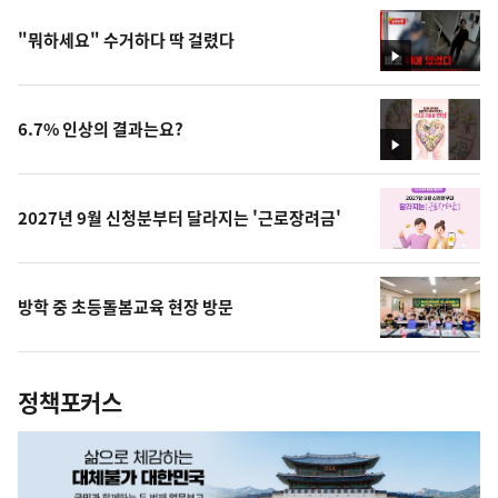
"뭐하세요" 수거하다 딱 걸렸다
영
상
6.7% 인상의 결과는요?
영
상
2027년 9월 신청분부터 달라지는 '근로장려금'
방학 중 초등돌봄교육 현장 방문
정책포커스