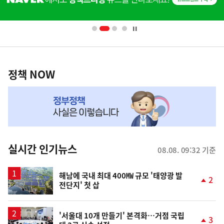
단
배
너
영
정
역
책
정책 NOW
NOW,
MY
맞
춤
뉴
실시간 인기뉴스
08.08. 09:32 기준
스
해남에 국내 최대 400㎿ 규모 '태양광 발
2
전단지' 첫 삽
단
계
상
승
'서울대 10개 만들기' 본격화…거점 국립
3