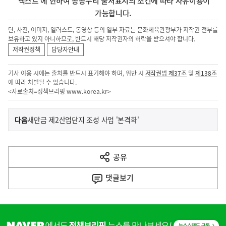
'텍스트'에 한하여 공공누리 출처표시의 조건에 따라 자유이용이
가능합니다.
단, 사진, 이미지, 일러스트, 동영상 등의 일부 자료는 문화체육관광부가 저작권 전부를
보유하고 있지 아니하므로, 반드시 해당 저작권자의 허락을 받으셔야 합니다.
저작권정책
담당자안내
기사 이용 시에는 출처를 반드시 표기해야 하며, 위반 시
저작권법 제37조
및
제138조
에 따라 처벌될 수 있습니다.
<자료출처=정책브리핑
www.korea.kr
>
이
기
다음
새만금 제2산업단지 조성 사업 '본격화'
사
전
다
공유
열
음
기
댓글
보기
기
사
히