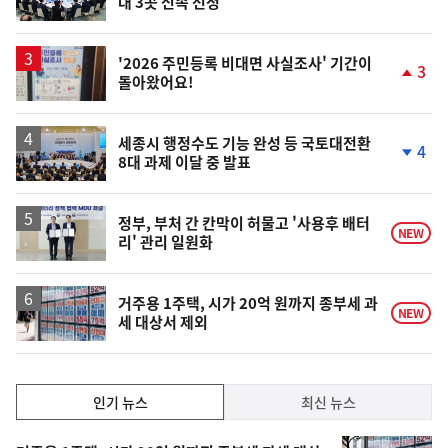
대 3곳 신속 선정
단
계
상
승
'2026 주민등록 비대면 사실조사' 기간이
3
돌아왔어요!
단
계
상
승
세종시 행정수도 기능 완성 등 국토대전환
4
8대 과제 이달 중 발표
단
계
하
락
정부, 부처 간 칸막이 허물고 '사용후 배터
NEW
리' 관리 일원화
거주용 1주택, 시가 20억 원까지 종부세 과
NEW
세 대상서 제외
인
인기 뉴스
최신 뉴스
기,
인