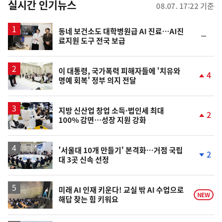
뉴
실시간 인기뉴스
08.07. 17:22 기준
스
동네 보건소도 대학병원급 AI 진료…AI진
순
료지원 도구 전국 보급
위
동
일
이 대통령, 국가폭력 피해자들에 '치유와
4
명예 회복' 정부 의지 전달
단
계
상
승
지방 신산업 창업 소득·법인세 최대
2
100% 감면…성장 지원 강화
단
계
상
승
'서울대 10개 만들기' 본격화…거점 국립
2
대 3곳 신속 선정
단
계
하
락
미래 AI 인재 키운다! 교실 밖 AI 수업으로
NEW
해답 찾는 힘 키워요