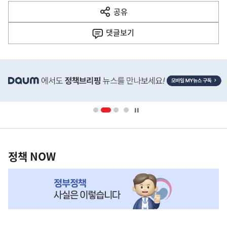
다
공유
열
음
기
댓글
보기
기
사
히
단
배
너
영
정
역
책
정책 NOW
NOW,
MY
맞
춤