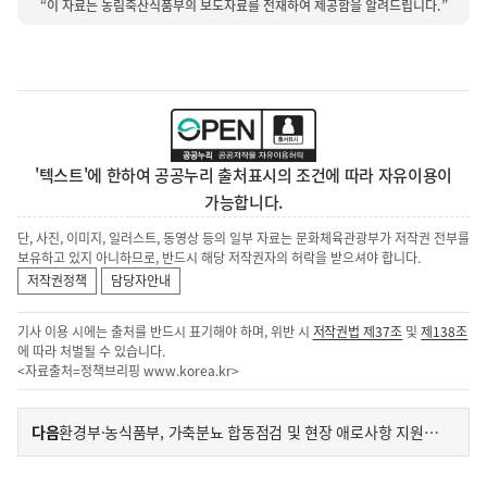
“이 자료는 농림축산식품부의 보도자료를 전재하여 제공함을 알려드립니다.”
'텍스트'에 한하여 공공누리 출처표시의 조건에 따라 자유이용이
가능합니다.
단, 사진, 이미지, 일러스트, 동영상 등의 일부 자료는 문화체육관광부가 저작권 전부를
보유하고 있지 아니하므로, 반드시 해당 저작권자의 허락을 받으셔야 합니다.
저작권정책
담당자안내
기사 이용 시에는 출처를 반드시 표기해야 하며, 위반 시
저작권법 제37조
및
제138조
에 따라 처벌될 수 있습니다.
<자료출처=정책브리핑
www.korea.kr
>
이
기
다음
환경부·농식품부, 가축분뇨 합동점검 및 현장 애로사항 지원 강화
사
전