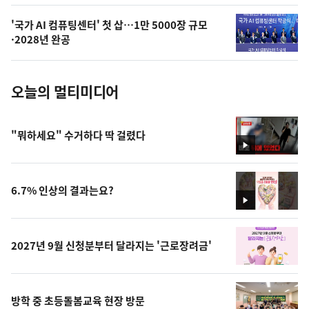
의
'국가 AI 컴퓨팅센터' 첫 삽…1만 5000장 규모
사
·2028년 완공
진
오늘의 멀티미디어
"뭐하세요" 수거하다 딱 걸렸다
영
상
6.7% 인상의 결과는요?
영
상
2027년 9월 신청분부터 달라지는 '근로장려금'
방학 중 초등돌봄교육 현장 방문