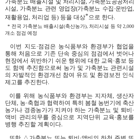
가축분뇨 배출시설 및
처리시설
,
가축분뇨공공처리
시설
,
가축분뇨 관련 영업장
(
가축분뇨 수집
·
운반업
,
*
재활용업
,
처리업 등
)
등을 대상
으로 한다
.
*
전국 가축분뇨 배출시설
(
축산농가
),
처리시설 등 약
2,000
개소 점검 예정
이번 지도
·
점검은 농식품부와 환경부가 협업을
통해 처음으로 기존 단속 중심의 점검에서 벗어나
현장에서 위반하기 쉬운 행위에 대한 교육
·
홍보 등
도 함께 추진함으로써 농가 및 가축분뇨 관련시설
의 자발적인 환경개선 참여 유도 및 환경보전 인식
제고를 추진한다
.
이를 위해 농식품부와 환경부는 지자체
,
생산자
단체
,
농
·
축협과 협력하여
특히 봄철 농번기에 축산
농가나 경종농가가 지켜야 하는 가축분뇨 및 퇴비
·
액비 관리의무를 중심으로 지역단위 교육
·
홍보를
병행 추진할 계획이다
.
또한
△
가축분뇨 또는 퇴비
·
액비의 하천 주변 또