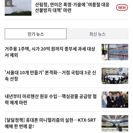
산림청, 연이은 폭염·가뭄에 '여름철 대응
NEW
산불방지 대책' 마련
인
인기 뉴스
최신 뉴스
기,
인
기
최
거주용 1주택, 시가 20억 원까지 종부세 과세 대상
뉴
서 제외
신,
스
오
'서울대 10개 만들기' 본격화…거점 국립대 3곳 신
늘
속 선정
의
영
내년부터 아르헨산 원유 수입…핵심광물 공급망 협
상
력 체계 마련
,
오
[달달정책] 휴대폰 미니멀리즘의 실현…KTX·SRT
예매 한 번에 끝!
늘