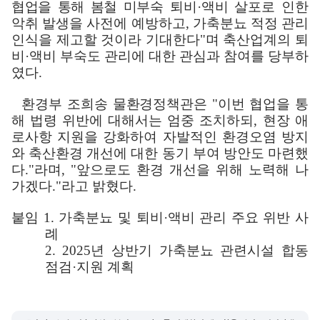
협업을 통해 봄철 미부숙
퇴비
·
액비 살포로 인한
악취 발생을 사전에 예방하고
,
가축분뇨 적정 관리
인식을 제고할 것이라 기대한다
"
며 축산업계의 퇴
비
·
액비 부숙도 관리에 대한 관심과 참여를 당부하
였다
.
환경부 조희송 물환경정책관은
"
이번 협업을 통
해 법령 위반에 대해서는
엄중 조치하되
,
현장 애
로사항 지원을 강화하여 자발적인 환경오염 방지
와 축산환경 개선에 대한 동기 부여 방안도 마련했
다
."
라며
, "
앞으로도 환경 개선을 위해 노력해 나
가겠다
."
라고 밝혔다
.
붙임
1.
가축분뇨 및 퇴비
·
액비 관리 주요 위반 사
례
2. 2025
년 상반기 가축분뇨 관련시설 합동
점검
·
지원 계획