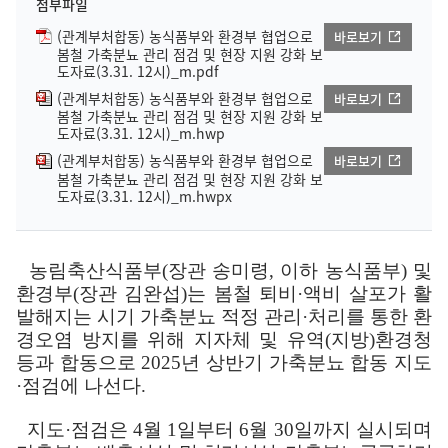
첨부파일
(관계부처합동) 농식품부와 환경부 협업으로
바로보기
봄철 가축분뇨 관리 점검 및 현장 지원 강화 보
도자료(3.31. 12시)_m.pdf
(관계부처합동) 농식품부와 환경부 협업으로
바로보기
봄철 가축분뇨 관리 점검 및 현장 지원 강화 보
도자료(3.31. 12시)_m.hwp
(관계부처합동) 농식품부와 환경부 협업으로
바로보기
봄철 가축분뇨 관리 점검 및 현장 지원 강화 보
도자료(3.31. 12시)_m.hwpx
농림축산식품부
(
장관 송미령
,
이하 농식품부
)
및
환경부
(
장관 김완섭
)
는 봄철 퇴비
·
액비 살포가 활
발해지는 시기 가축분뇨 적정 관리
·
처리를 통한 환
경오염 방지를 위해 지자체 및 유역
(
지방
)
환경청
등과 합동으로
2025
년 상반기 가축분뇨 합동 지도
·
점검에 나선다
.
지도
·
점검은
4
월
1
일부터
6
월
30
일까지 실시되며