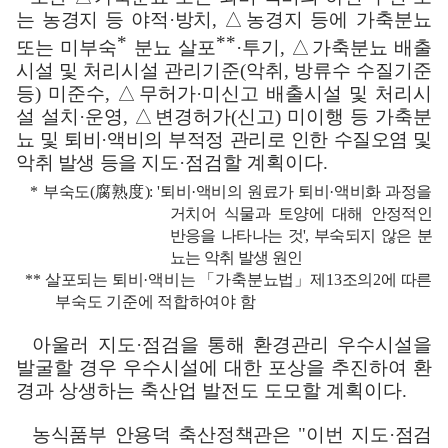
는 농경지 등 야적
·
방치
,
△
농경지 등에 가축분뇨
*
**
또는 미부숙
분뇨 살포
·
투기
,
△
가축분뇨 배출
시설 및 처리시설 관리기준
(
악취
,
방류수 수질기준
등
)
미준수
,
△
무허가
·
미신고 배출시설 및 처리시
설 설치
·
운영
,
△
변경허가
(
신고
)
미이행 등 가축
분
뇨 및 퇴비
·
액비의 부적정 관리로 인한 수질오염 및
악취 발생 등을 지도
·
점검할 계획이다
.
*
부숙도
(
腐熟度
): '
퇴비
·
액비의 원료가 퇴비
·
액비화 과정을
거치어 식물과 토양에 대해
안정적인
반응을 나타나는 것
',
부숙되지 않은 분
뇨는 악취 발생 원인
**
살포되는 퇴비
·
액비는
「
가축분뇨법
」
제
13
조의
2
에 따른
부숙도 기준에 적합하여야 함
아울러 지도
·
점검을 통해 환경관리 우수시설을
발굴할 경우 우수시설에 대한 포상을 추진하여 환
경과 상생하는 축산업 발전도 도모할 계획이다
.
농식품부 안용덕 축산정책관은
"
이번 지도
·
점검