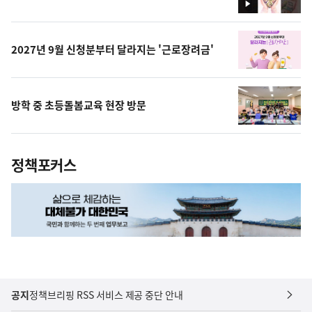
영
상
2027년 9월 신청분부터 달라지는 '근로장려금'
방학 중 초등돌봄교육 현장 방문
정책포커스
공지
정책브리핑 RSS 서비스 제공 중단 안내