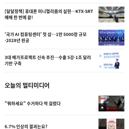
의
영
[달달정책] 휴대폰 미니멀리즘의 실현…KTX·SRT
상
예매 한 번에 끝!
,
오
'국가 AI 컴퓨팅센터' 첫 삽…1만 5000장 규모
·2028년 완공
늘
의
3대 메가프로젝트 신속 추진…수출 5강·1조 달러
사
기반 구축
진
오늘의 멀티미디어
"뭐하세요" 수거하다 딱 걸렸다
영
상
6.7% 인상의 결과는요?