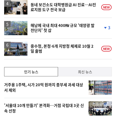
승
동네 보건소도 대학병원급 AI 진료…AI진
NEW
료지원 도구 전국 보급
해남에 국내 최대 400㎿ 규모 '태양광 발
3
전단지' 첫 삽
단
계
하
락
중수청, 본청·6개 지방청 체제로 10월 2
NEW
일 출범
인
인기 뉴스
최신 뉴스
기,
인
기
최
거주용 1주택, 시가 20억 원까지 종부세 과세 대상
뉴
서 제외
신,
스
오
'서울대 10개 만들기' 본격화…거점 국립대 3곳 신
늘
속 선정