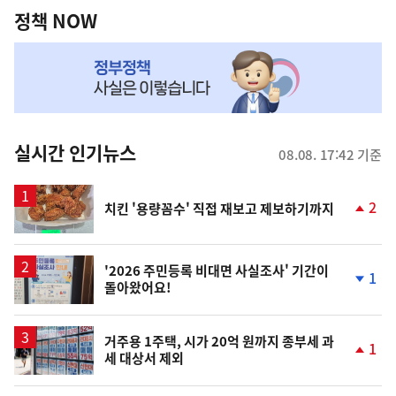
책
정책 NOW
NOW,
MY
맞
춤
뉴
실시간 인기뉴스
08.08. 17:42 기준
스
2
치킨 '용량꼼수' 직접 재보고 제보하기까지
단
계
상
승
'2026 주민등록 비대면 사실조사' 기간이
1
돌아왔어요!
단
계
하
락
거주용 1주택, 시가 20억 원까지 종부세 과
1
세 대상서 제외
단
계
상