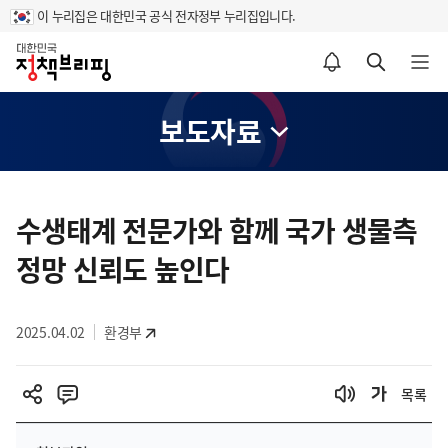
이 누리집은 대한민국 공식 전자정부 누리집입니다.
홈
알림설정 바로가기
검색 바로가기
메뉴 열기
보도자료
콘
텐
수생태계 전문가와 함께 국가 생물측
츠
정망 신뢰도 높인다
영
역
2025.04.02
환경부
목록