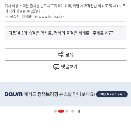
기사 이용 시에는 출처를 반드시 표기해야 하며, 위반 시
저작권법 제37조
및
제138조
에 따라 처벌될 수 있습니다.
<자료출처=정책브리핑
www.korea.kr
>
이
기
다음
"4·3의 숨결은 역사로, 평화의 물결은 세계로" 주제로 제77주년 4·3희생자 추념식 개최
사
전
다
공유
열
음
기
댓글
보기
기
사
히
단
배
너
영
정
역