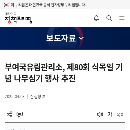
이 누리집은 대한민국 공식 전자정부 누리집입니다.
홈
알림설정 바로가기
검색 바로가기
메뉴 열기
보도자료
콘
텐
부여국유림관리소, 제80회 식목일 기
츠
념 나무심기 행사 추진
영
역
2025.04.03
산림청
목록