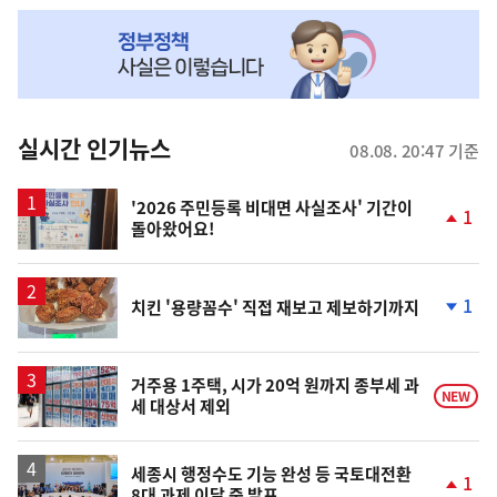
NOW,
MY
맞
춤
뉴
실시간 인기뉴스
08.08. 20:47 기준
스
'2026 주민등록 비대면 사실조사' 기간이
1
돌아왔어요!
단
계
상
승
1
치킨 '용량꼼수' 직접 재보고 제보하기까지
단
계
하
락
거주용 1주택, 시가 20억 원까지 종부세 과
NEW
세 대상서 제외
세종시 행정수도 기능 완성 등 국토대전환
1
8대 과제 이달 중 발표