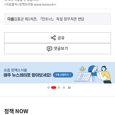
<자료출처=정책브리핑
www.korea.kr
>
이
기
다음
김홍균 제1차관, 「린트너」 독일 정무차관 면담
사
전
다
공유
열
음
기
댓글
보기
기
사
히
단
배
너
영
정
역
책
정책 NOW