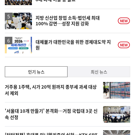
단
계
상
승
지방 신산업 창업 소득·법인세 최대
NEW
100% 감면…성장 지원 강화
대체불가 대한민국을 위한 경제대도약 지
NEW
원
인
인기 뉴스
최신 뉴스
기,
인
기
최
거주용 1주택, 시가 20억 원까지 종부세 과세 대상
뉴
서 제외
신,
스
오
'서울대 10개 만들기' 본격화…거점 국립대 3곳 신
늘
속 선정
의
영