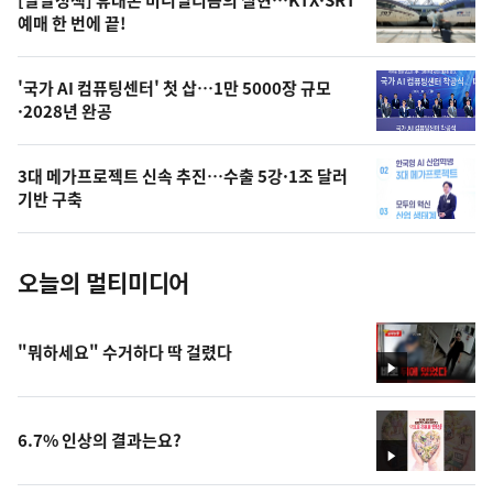
[달달정책] 휴대폰 미니멀리즘의 실현…KTX·SRT
상
예매 한 번에 끝!
,
오
'국가 AI 컴퓨팅센터' 첫 삽…1만 5000장 규모
·2028년 완공
늘
의
3대 메가프로젝트 신속 추진…수출 5강·1조 달러
사
기반 구축
진
오늘의 멀티미디어
"뭐하세요" 수거하다 딱 걸렸다
영
상
6.7% 인상의 결과는요?
영
상