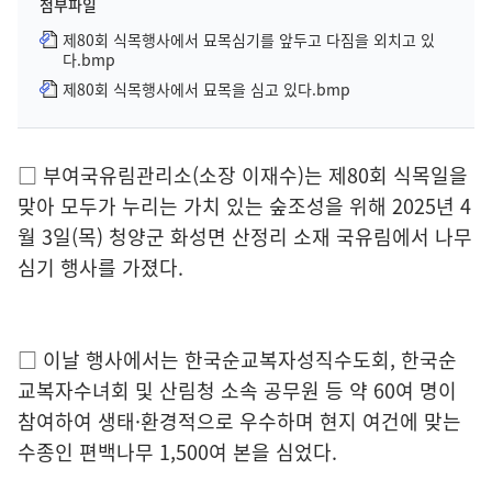
첨부파일
제80회 식목행사에서 묘목심기를 앞두고 다짐을 외치고 있
다.bmp
제80회 식목행사에서 묘목을 심고 있다.bmp
□ 부여국유림관리소(소장 이재수)는 제80회 식목일을
맞아 모두가 누리는 가치 있는 숲조성을 위해 2025년 4
월 3일(목) 청양군 화성면 산정리 소재 국유림에서 나무
심기 행사를 가졌다.
□ 이날 행사에서는 한국순교복자성직수도회, 한국순
교복자수녀회 및 산림청 소속 공무원 등 약 60여 명이
참여하여 생태·환경적으로 우수하며 현지 여건에 맞는
수종인 편백나무 1,500여 본을 심었다.