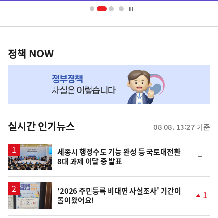
너
영
정
역
책
정책 NOW
NOW,
MY
맞
춤
뉴
실시간 인기뉴스
08.08. 13:27 기준
스
세종시 행정수도 기능 완성 등 국토대전환
순
8대 과제 이달 중 발표
위
동
일
'2026 주민등록 비대면 사실조사' 기간이
1
돌아왔어요!
단
계