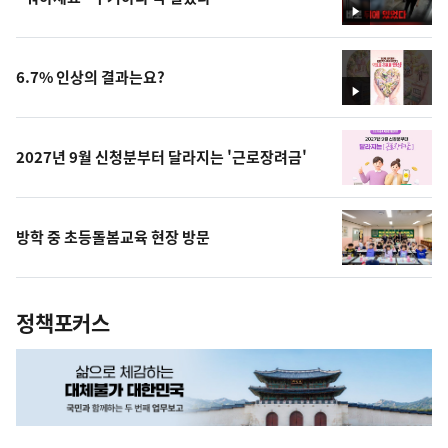
영
상
6.7% 인상의 결과는요?
영
상
2027년 9월 신청분부터 달라지는 '근로장려금'
방학 중 초등돌봄교육 현장 방문
정책포커스