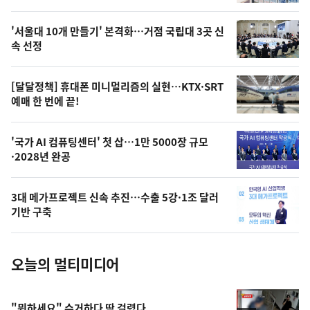
신,
스
오
'서울대 10개 만들기' 본격화…거점 국립대 3곳 신
늘
속 선정
의
영
[달달정책] 휴대폰 미니멀리즘의 실현…KTX·SRT
상
예매 한 번에 끝!
,
오
'국가 AI 컴퓨팅센터' 첫 삽…1만 5000장 규모
·2028년 완공
늘
의
3대 메가프로젝트 신속 추진…수출 5강·1조 달러
사
기반 구축
진
오늘의 멀티미디어
"뭐하세요" 수거하다 딱 걸렸다