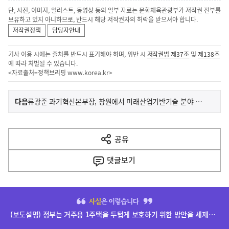
단, 사진, 이미지, 일러스트, 동영상 등의 일부 자료는 문화체육관광부가 저작권 전부를
보유하고 있지 아니하므로, 반드시 해당 저작권자의 허락을 받으셔야 합니다.
저작권정책
담당자안내
기사 이용 시에는 출처를 반드시 표기해야 하며, 위반 시
저작권법 제37조
및
제138조
에 따라 처벌될 수 있습니다.
<자료출처=정책브리핑
www.korea.kr
>
이
기
다음
류광준 과기혁신본부장, 창원에서 미래산업기반기술 분야 연구현장 소통
사
전
다
공유
열
음
기
댓글
보기
기
사
히
단
(보도설명) 정부는 거주용 1주택을 두텁게 보호하기 위한 방안을 세제개편안에 담았습니다.
배