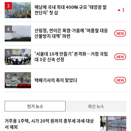
상
승
해남에 국내 최대 400㎿ 규모 '태양광 발
1
전단지' 첫 삽
단
계
상
승
산림청, 연이은 폭염·가뭄에 '여름철 대응
NEW
산불방지 대책' 마련
'서울대 10개 만들기' 본격화…거점 국립
NEW
대 3곳 신속 선정
영
택배기사의 촉이 맞았다
NEW
상
인
인기 뉴스
최신 뉴스
기,
인
기
최
거주용 1주택, 시가 20억 원까지 종부세 과세 대상
뉴
서 제외