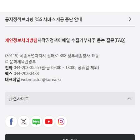
공지
정책브리핑 RSS 서비스 제공 중단 안내
개인정보처리방침
저작권정책
이메일 수집거부
자주 묻는 질문(FAQ)
(30119) 세종특별자치시 갈매로 388 정부세종청사 15동
© 문화체육관광부
전화
044-203-3555 (월-금 09:00 - 18:00, 공휴일 제외)
팩스
044-203-3488
대표메일
webmaster@korea.kr
관련사이트
페
X
네
유
인
이
바
이
튜
스
스
로
버
브
타