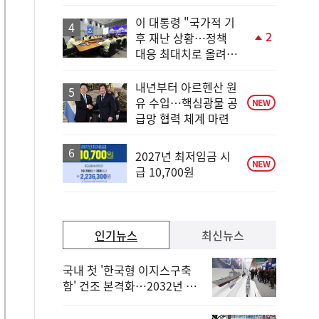
양 비법'
상
승
이 대통령 "국가적 기
2
후 재난 상황…정책
단
대응 최대치로 올려
계
야"
상
승
내년부터 아르헨산 원
유 수입…핵심광물 공
NEW
급망 협력 체계 마련
2027년 최저임금 시
NEW
급 10,700원
인기뉴스
최신뉴스
국내 첫 '한국형 이지스구축
함' 건조 본격화…2032년 해
군 인도