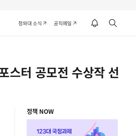
알
청와대 소식
공직메일
림
상
ON
세
검
색
 포스터 공모전 수상작 선
정책 NOW