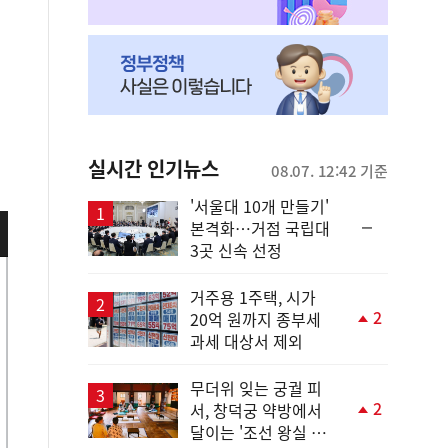
실시간 인기뉴스
08.07. 12:42 기준
'서울대 10개 만들기'
순
본격화…거점 국립대
위
3곳 신속 선정
동
일
거주용 1주택, 시가
2
20억 원까지 종부세
단
과세 대상서 제외
계
상
승
무더위 잊는 궁궐 피
2
서, 창덕궁 약방에서
단
달이는 '조선 왕실 보
계