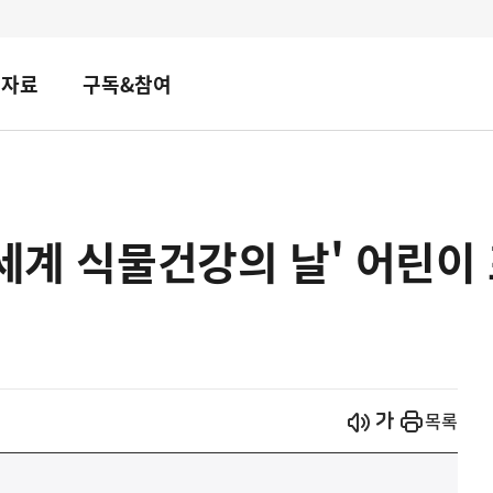
책자료
구독&참여
'세계 식물건강의 날' 어린이
시작
열기
목록