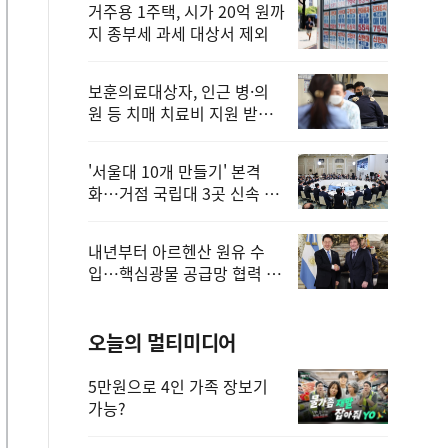
거주용 1주택, 시가 20억 원까
지 종부세 과세 대상서 제외
보훈의료대상자, 인근 병·의
원 등 치매 치료비 지원 받을
수 있어
'서울대 10개 만들기' 본격
화…거점 국립대 3곳 신속 선
정
내년부터 아르헨산 원유 수
입…핵심광물 공급망 협력 체
계 마련
오늘의 멀티미디어
5만원으로 4인 가족 장보기
가능?