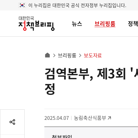
이 누리집은 대한민국 공식 전자정부 누리집입니다.
뉴스
브리핑룸
정
대
한
민
국
정
사
브리핑룸
보도자료
책
홈
브
이
으
검역본부, 제3회 
콘
리
트
로
핑
텐
이
정
츠
동
영
경
역
로
2025.04.07
농림축산식품부
공
유
첨부파일