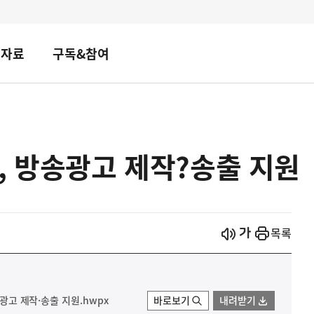
책자료
구독&참여
, 방송광고 제작?송출 지원
시작
열기
목록
송광고 제작·송출 지원.hwpx
바로보기
내려받기