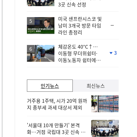
단
3곳 신속 선정
계
하
락
미국 샌프란시스코 및
순
남미 3개국 방문 타임
위
라인 총정리
동
일
체감온도 40°C↑…
3
이동형 무더위쉼터·
단
이동노동자 쉼터에서
계
안전한 휴식
하
락
인기뉴스
최신뉴스
거주용 1주택, 시가 20억 원까
지 종부세 과세 대상서 제외
'서울대 10개 만들기' 본격
화…거점 국립대 3곳 신속 선