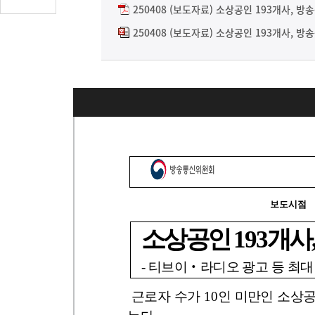
글
250408 (보도자료) 소상공인 193개사, 방
수
250408 (보도자료) 소상공인 193개사, 방
(클
릭
시
댓
글
로
이
동)