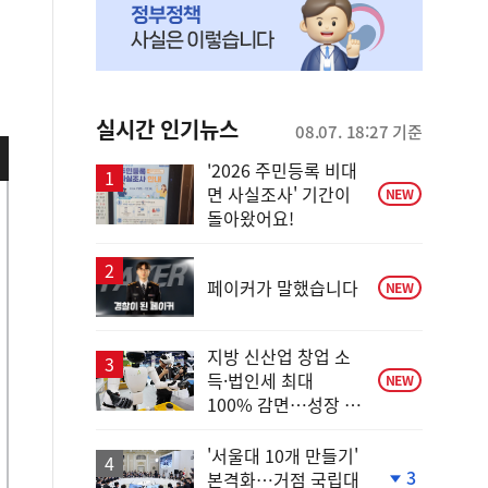
실시간 인기뉴스
08.07. 18:27 기준
'2026 주민등록 비대
면 사실조사' 기간이
NEW
돌아왔어요!
페이커가 말했습니다
NEW
지방 신산업 창업 소
득·법인세 최대
NEW
100% 감면…성장 지
원 강화
'서울대 10개 만들기'
3
본격화…거점 국립대