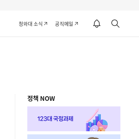
알
청와대 소식
공직메일
림
상
ON
세
검
색
정책 NOW