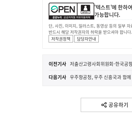
'텍스트'에 한하
가능합니다.
단, 사진, 이미지, 일러스트, 동영상 등의 일부
반드시 해당 저작권자의 허락을 받으셔야 합니다
저작권정책
담당자안내
이
이전기사
전
다음기사
우주항공청, 우주 신흥국과 함께
다
음
기
사
공유하기
열
기
영
역