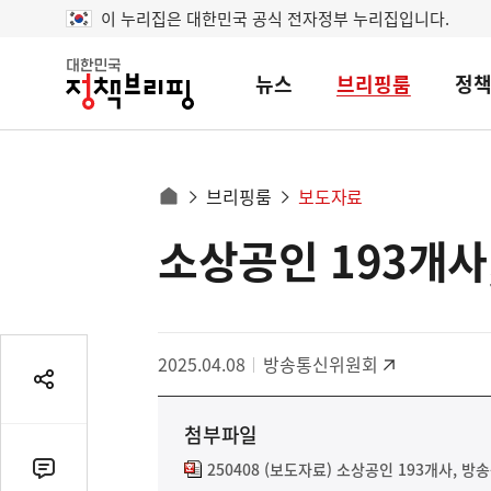
이 누리집은 대한민국 공식 전자정부 누리집입니다.
뉴스
브리핑룸
정
대
한
민
국
정
사
브리핑룸
보도자료
책
홈
브
이
으
소상공인 193개사
콘
리
트
로
핑
텐
이
츠
동
영
경
2025.04.08
방송통신위원회
역
로
공
유
첨부파일
열
기
250408 (보도자료) 소상공인 193개사, 방
댓