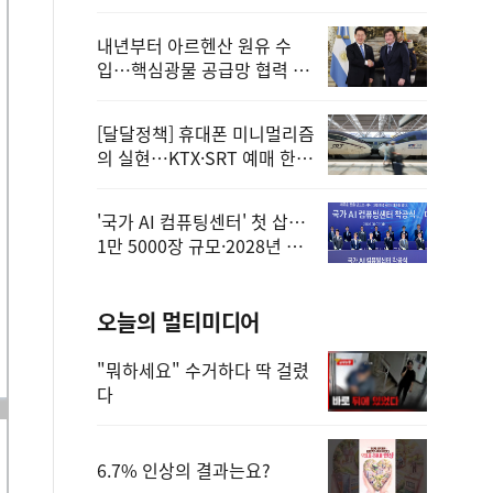
정
내년부터 아르헨산 원유 수
입…핵심광물 공급망 협력 체
계 마련
[달달정책] 휴대폰 미니멀리즘
의 실현…KTX·SRT 예매 한
번에 끝!
'국가 AI 컴퓨팅센터' 첫 삽…
1만 5000장 규모·2028년 완
공
오늘의 멀티미디어
"뭐하세요" 수거하다 딱 걸렸
다
6.7% 인상의 결과는요?