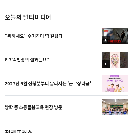
진
오늘의 멀티미디어
"뭐하세요" 수거하다 딱 걸렸다
영
상
6.7% 인상의 결과는요?
영
상
2027년 9월 신청분부터 달라지는 '근로장려금'
방학 중 초등돌봄교육 현장 방문
정책포커스