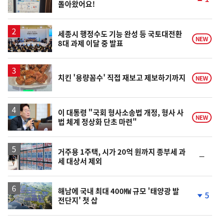
돌아왔어요!
단
계
상
승
세종시 행정수도 기능 완성 등 국토대전환
NEW
8대 과제 이달 중 발표
치킨 '용량꼼수' 직접 재보고 제보하기까지
NEW
이 대통령 "국회 형사소송법 개정, 형사 사
NEW
법 체계 정상화 단초 마련"
거주용 1주택, 시가 20억 원까지 종부세 과
순
세 대상서 제외
위
동
일
해남에 국내 최대 400㎿ 규모 '태양광 발
5
전단지' 첫 삽
단
계
하