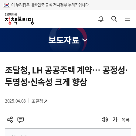
이 누리집은 대한민국 공식 전자정부 누리집입니다.
홈
알림설정 바로가기
검색 바로가기
메뉴 열기
보도자료
콘
텐
조달청, LH 공공주택 계약… 공정성·
츠
투명성·신속성 크게 향상
영
역
2025.04.08
조달청
목록