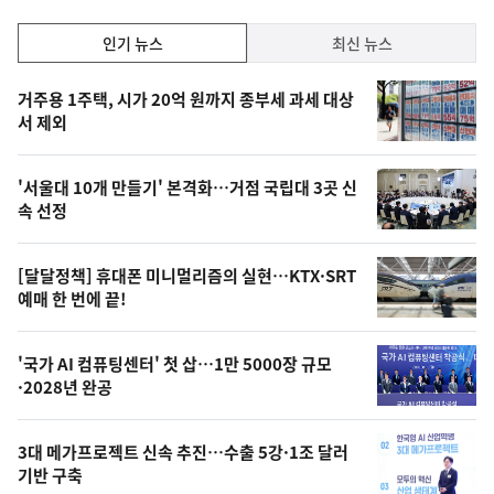
락
인
인기 뉴스
최신 뉴스
기,
인
기
최
거주용 1주택, 시가 20억 원까지 종부세 과세 대상
뉴
서 제외
신,
스
오
'서울대 10개 만들기' 본격화…거점 국립대 3곳 신
늘
속 선정
의
영
[달달정책] 휴대폰 미니멀리즘의 실현…KTX·SRT
상
예매 한 번에 끝!
,
오
'국가 AI 컴퓨팅센터' 첫 삽…1만 5000장 규모
·2028년 완공
늘
의
3대 메가프로젝트 신속 추진…수출 5강·1조 달러
사
기반 구축