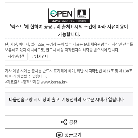
'텍스트'에 한하여 공공누리 출처표시의 조건에 따라 자유이용이
가능합니다.
단, 사진, 이미지, 일러스트, 동영상 등의 일부 자료는 문화체육관광부가 저작권 전부를
보유하고 있지 아니하므로, 반드시 해당 저작권자의 허락을 받으셔야 합니다.
저작권정책
담당자안내
기사 이용 시에는 출처를 반드시 표기해야 하며, 위반 시
저작권법 제37조
및
제138조
에 따라 처벌될 수 있습니다.
<자료출처=정책브리핑
www.korea.kr
>
이
기
다음
전술교량 시제 장비 출고, 기동전력의 새로운 시대가 열립니다
사
전
다
공유
열
음
기
댓글
보기
기