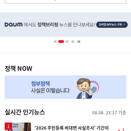
사
히
단
배
너
영
정
역
책
정책 NOW
NOW,
MY
맞
춤
뉴
실시간 인기뉴스
08.08. 23:17 기준
스
'2026 주민등록 비대면 사실조사' 기간이
1