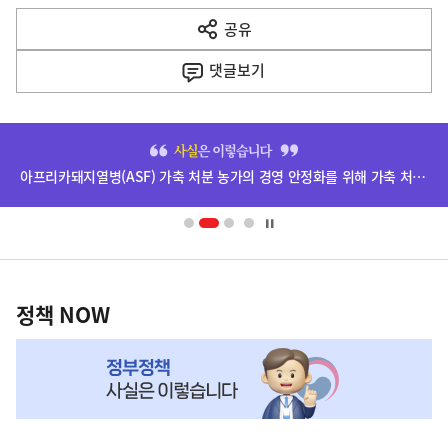
다
공유
열
음
기
댓글
보기
기
사
히
단
아프리카돼지열병(ASF) 가축 처분 농가의 경영 안정화를 위해 가축 처분 보상금을 신속하게 지급하겠습니다.
배
너
영
정
역
책
정책 NOW
NOW,
MY
맞
춤