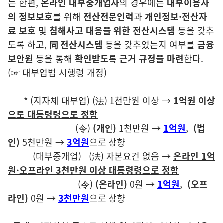
는 한편,
온라인
대부중개업자
의 경우에는
대부이용자
의 정보보호
를 위해
전산전문인력
과
개인정보·전산자
료 보호
및
침해사고 대응을 위한 전산시스템
등을 갖추
도록 하고,
同 전산시스템
등을 갖추었는지 여부를
금융
보안원
등을 통해
확인받도록 근거 규정을 마련
한다.
(☞ 대부업법 시행령 개정)
*
(지자체 대부업) (法) 1천만원 이상 →
1억원 이상
으로 대통령령으로 정함
(令)
(개인)
1천만원 →
1억원
,
(법
인)
5천만원 →
3억원
으로 상향
(대부중개업)
(法) 자본요건 없음 →
온라인
1억
원·오프라인 3천만원 이상 대통령령으로 정함
(令)
(온라인)
0원 →
1억원
,
(오프
라인)
0원 →
3천만원
으로 상향