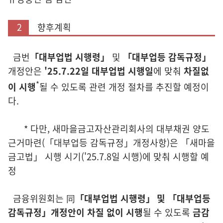
2
향후계획
금번
「대부업법 시행령」
및
「대부업등 감독규정」
개정안은
'25.7.22일
대부업법 시행일
에 맞춰
차질없
*
이 시행
될 수 있도록 관련 개정 절차를 추진할 예정이
다.
*
다만, 새마을금고자산관리회사의 대부채권 양도
근거마련
(「대부업등 감독규정」개정사항)
은
「새마을
금고법」 시행 시기
('25.7.8일 시행)
에 맞춰 시행할 예
정
금융위원회는 同
「대부업법 시행령」 및 「대부업등
감독규정」개정안이
차질 없이 시행
될 수 있도록
금감