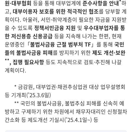
*
원·대부협회
등을 통해 대부업계에
준수
사항을 안내
하
고,
대부이용자 보호를 위한 적극적인 협조
를 당부할 계
획이다.
아울러, 서민·취약계층이 필요한 자금을 지원받
을 수 있도록
정책서민금융 지원
및
우수대부업자를 통
한 저신용층 신용공급
등을 지속해 나가는 한편,
현재
운영중인「
불법사금융 근절 범부처 TF
」를 통해
국민
들의 불법사금융
피해
를 방지하기 위한
제도 개선·보완
**
, 집행 필요사항
등도 지속적으로 검토·추진해 나갈
계획이다.
* 금감원, 대부업권·채권추심업권 대상 업무설명회
등 기개최('25.3.6일)
** 국민의 불법사금융, 불법추심 피해를 신속히 예
방하고 구제하기 위한 차원에서 채무자대리인 신청절차
간소화 등 제도개선 기실시('25.4.1일~) 등