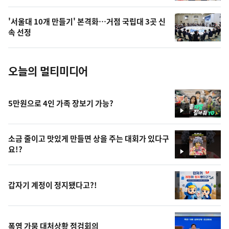
의
'서울대 10개 만들기' 본격화…거점 국립대 3곳 신
사
속 선정
진
오늘의 멀티미디어
5만원으로 4인 가족 장보기 가능?
영
상
소금 줄이고 맛있게 만들면 상을 주는 대회가 있다구
요!?
영
상
갑자기 계정이 정지됐다고?!
폭염 가뭄 대처상황 점검회의