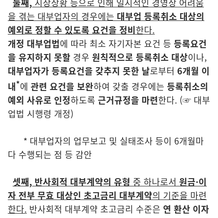
둘
째,
시장상황 등으로 인해 일시적인 경영상 어려움
을 겪는 대부업자의
경우에는
대부업 등록취소 대상의
예외로 정할 수 있도록 요건을 정비
한다.
개정 대부업법
에 따라 최소 자기자본 요건 등
등록요건
을 유지하지 못할
경우
원칙적으로 등록취소 대상
이나,
대부업자가 등록요건을 갖추지 못한 날
로부터
6개월 이
*
내
에
관련 요건을 보완
하여 갖출 경우에는
등록취소의
예외 사유로 인정
하도록
근거규정을 마련
한다. (☞ 대부
업법 시행령 개정)
* 대부업자의 업무보고 및 실태조사 등이 6개월마
다 수행되는 점 등 감안
셋
째,
반사회적 대부계약의 유형
중 하나로서
원금·이
자 전부 무효 대상인
초고금리 대부계약
의 기준을 마련
한다.
반사회적 대부계약 초고금리 수준은
연 환산 이자