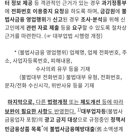
터 정보 제공
등 객관적인 근거가 있는 경우
과기정통부
에
전화번호 이용중지 요청
을
하도록 하며,
금감원
에
불
법사금융 영업행위
가
신고
된 경우
조사·분석
을 위해 신
고인에게
관련 자료
제출
등을
요구
할 수 있도록 절차상
근거를 마련한다. (☞ 대부업법 시행령 개정)
*
(불법사금융 영업행위)
업체명, 업체 전화번호, 주
소, 사업자등록번호, 피해내용,
수사의뢰 유무 등을 기재
(불법대부 전화번호) 불법대부 유형, 전화번호,
문자/전화 수신시각, 위반사유 등을 기재
마지막으로,
다른
법령개정
또는
제도개선
등에 따라
1)
보완이 필요한 사항
도
반영한다.
대부업자등
(불법사
금융업자 포함)의
광고 금지 대상
으로 규정중인
정책서
*
민금융상품 목록
에
불법사금융예방대출
(舊 소액생계