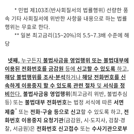
* 민법
제103조(반사회질서의 법률행위) 선량한 풍
속 기타 사회질서에 위반한 사항을 내용으로 하는 법률
행위는 무효로 한다.
** 일본 최고금리(15~20%)의 5.5~7.3배 수준에 해
당
넷째,
누구든지
불법사금융 영업행위 또는 불법대부에
이용된 전화번호를
금감원
등에
신고할 수 있도록
하고,
해당 불법행위를 조사·분석
하거나
해당 전화번호를 신
속하게 이용중지 할 수 있도록 관련 절차
및
서식을 정
비
한다.
불법사금융 영업행위
(최고금리 위반, 불법추심
등) 또는
불법대부 전화번호
는 법정 서식에 따른
서면
*
제출
또는
전화·구술 등으로 신고
할 수 있도록 하고,
전
화번호 이용중지 요청기관
(금감원, 시·도지사, 검찰·경
찰, 서금원)은
전화번호 신고접수
또는
수사기관으로부