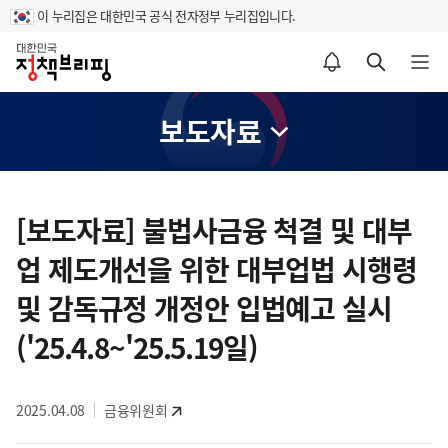
이 누리집은 대한민국 공식 전자정부 누리집입니다.
홈
알림설정 바로가기
검색 바로가기
메뉴 열기
보도자료
콘
텐
[보도자료] 불법사금융 척결 및 대부
츠
업 제도개선을 위한 대부업법 시행령
영
역
및 감독규정 개정안 입법예고 실시
('25.4.8~'25.5.19일)
2025.04.08
금융위원회