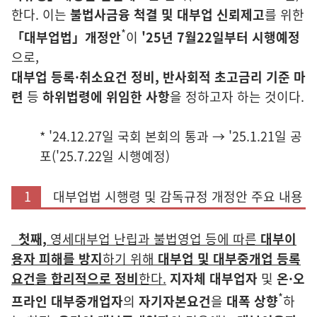
한다. 이는
불법사금융 척결 및 대부업 신뢰제고
를 위한
*
「대부업법」개정안
이
'25년 7월22일부터 시행예정
으로,
대부업 등록·취소요건 정비, 반사회적 초고금리 기준
마
련
등
하위법령에 위임한 사항
을 정하고자 하는 것이다.
* '24.12.27일 국회 본회의 통과 → '25.1.21일 공
포('25.7.22일 시행예정)
1
대부업법 시행령 및 감독규정 개정안 주요 내용
첫
째,
영세대부업 난립과 불법영업 등에 따른
대부이
용자 피해를 방지
하기
위해
대부업 및 대부중개업 등록
요건을 합리적으로 정비
한다.
지자체 대부업자
및
온·오
*
프라인 대부중개업자
의
자기자본요건
을
대폭 상향
하