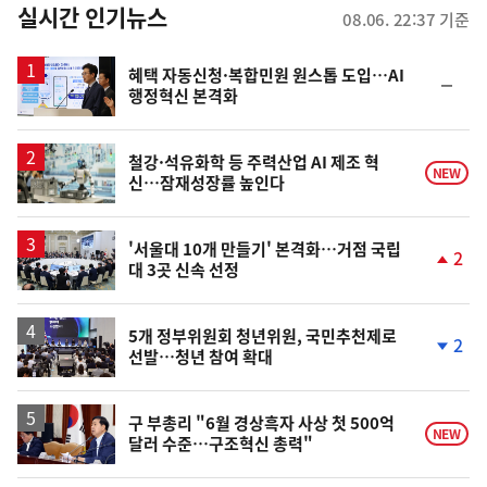
뉴
실시간 인기뉴스
08.06. 22:37 기준
스
혜택 자동신청·복합민원 원스톱 도입…AI
순
행정혁신 본격화
위
동
일
철강·석유화학 등 주력산업 AI 제조 혁
NEW
신…잠재성장률 높인다
'서울대 10개 만들기' 본격화…거점 국립
2
대 3곳 신속 선정
단
계
상
승
5개 정부위원회 청년위원, 국민추천제로
2
선발…청년 참여 확대
단
계
하
락
구 부총리 "6월 경상흑자 사상 첫 500억
NEW
달러 수준…구조혁신 총력"