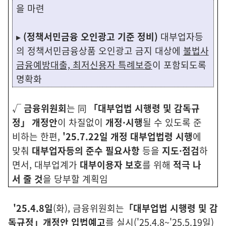
을 마련
▸
(정책서민금융 오인광고 기준 정비)
대부업자등
의 정책서민금융상품 오인광고 금지 대상에
불법사
금융예방대출, 최저신용자 특례보증
이 포함되도록
명확화
√
금융위원회
는 同
「대부업법 시행령 및 감독규
정」 개정안
이 차질없이
개정·시행
될 수 있도록 준
비하는 한편,
'25.7.22일 개정 대부업법령
시행
에
맞춰
대부업자등의 준수 필요사항
등을
지도·점검
하
면서, 대부업계가
대부이용자 보호
를 위해
적극 나
서 줄 것
을 당부할 계획임
'25.4.8일
(화), 금융위원회는
「대부업법 시행령 및 감
독규정」개정안 입법
예고
를 실시('25.4.8~'25.5.19일)