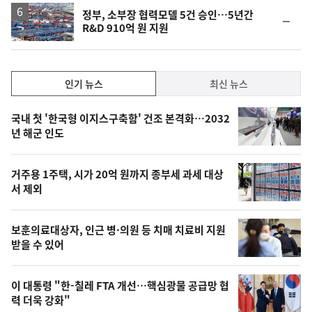
정부, 소부장 협력모델 5건 승인…5년간
순
R&D 910억 원 지원
위
동
일
인
인기 뉴스
최신 뉴스
기,
인
기
최
국내 첫 '한국형 이지스구축함' 건조 본격화…2032
뉴
년 해군 인도
신,
스
오
거주용 1주택, 시가 20억 원까지 종부세 과세 대상
늘
서 제외
의
영
보훈의료대상자, 인근 병·의원 등 치매 치료비 지원
상
받을 수 있어
,
오
이 대통령 "한-칠레 FTA 개선…핵심광물 공급망 협
력 더욱 강화"
늘