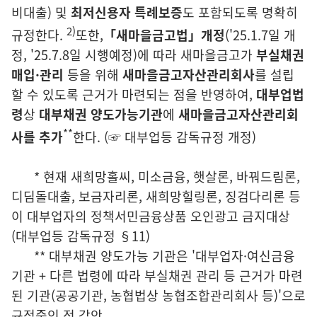
비대출) 및
최저신용자 특례보증
도 포함되도록 명확히
2)
규정한다.
또한,
「새마을금고법」
개정
('25.1.7일 개
정, '25.7.8일 시행예정)에 따라 새마을금고가
부실채권
매입·
관리
등을 위해
새마을금고자산관리회사
를 설립
할 수 있도록 근거가 마련되는 점을 반영하여,
대부업법
령
상
대부채권 양도가능기관
에
새마을금고자산관리회
**
사를 추가
한다. (☞ 대부업등 감독규정 개정)
*
현재 새희망홀씨, 미소금융, 햇살론, 바꿔드림론,
디딤돌대출, 보금자리론, 새희망힐링론,
징검다리론 등
이 대부업자의 정책서민금융상품 오인광고 금지대상
(대부업등 감독규정 §11)
**
대부채권 양도가능 기관은 '대부업자·여신금융
기관 + 다른 법령에 따라 부실채권 관리
등 근거가 마련
된 기관(공공기관, 농협법상 농협조합관리회사 등)'으로
규정중인 점 감안