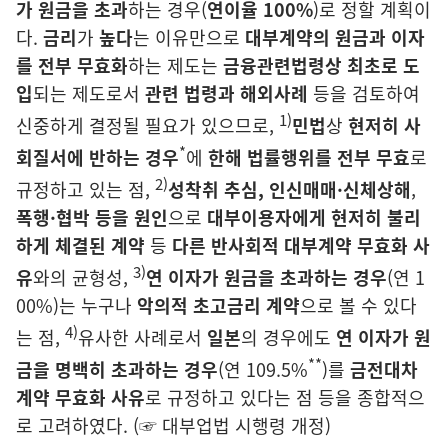
가 원금을 초과
하는 경우(
연이율 100%
)로 정할 계획이
다.
금리
가
높다
는 이유만으로
대부계약의 원금과 이자
를 전부 무효화
하는 제도는
금융관련
법령상 최초로 도
입
되는 제도로서
관련 법령과 해외사례
등을 검토하여
1)
신중하게 결정될 필요가 있으므로,
민법
상
현저히 사
*
회질서에 반하는 경우
에
한해 법률행위를 전부 무효
로
2)
규정하고 있는 점,
성착취 추심,
인신매매·신체상해
,
폭행·협박 등을 원인
으로
대부이용자에게 현저히 불리
하게 체결된 계약
등
다른 반사회적 대부계약 무효화 사
3)
유
와의 균형성,
연 이자가
원금을 초과하는 경우
(연 1
00%)는 누구나
악의적 초고금리 계약
으로 볼 수 있다
4)
는 점,
유사한 사례로서
일본
의 경우에도
연 이자가 원
**
금을 명백히
초과하는 경우
(연 109.5%
)를
금전대차
계약 무효화
사유
로 규정하고 있다는 점 등을 종합적으
로 고려하였다. (☞ 대부업법 시행령 개정)