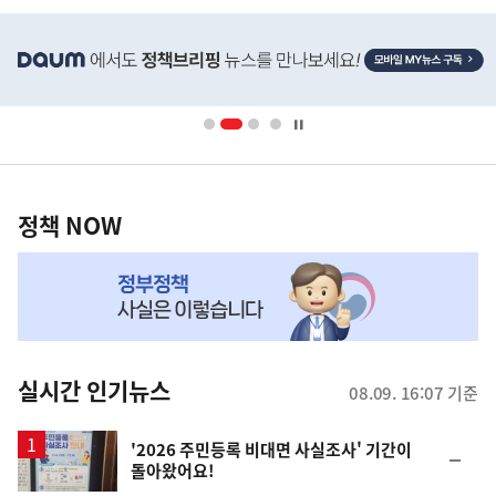
히
단
배
너
영
정
역
책
정책 NOW
NOW,
MY
맞
춤
뉴
실시간 인기뉴스
08.09. 16:07 기준
스
'2026 주민등록 비대면 사실조사' 기간이
순
돌아왔어요!
위
동