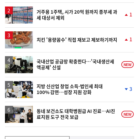
일
거주용 1주택, 시가 20억 원까지 종부세 과
1
세 대상서 제외
단
계
상
승
1
치킨 '용량꼼수' 직접 재보고 제보하기까지
단
계
상
승
국내산업 공급망 확충한다…'국내생산세
NEW
액공제' 신설
지방 신산업 창업 소득·법인세 최대
3
100% 감면…성장 지원 강화
단
계
하
락
동네 보건소도 대학병원급 AI 진료…AI진
NEW
료지원 도구 전국 보급