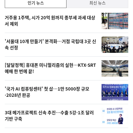
인
인기 뉴스
최신 뉴스
기,
인
기
최
거주용 1주택, 시가 20억 원까지 종부세 과세 대상
뉴
서 제외
신,
스
오
'서울대 10개 만들기' 본격화…거점 국립대 3곳 신
늘
속 선정
의
영
[달달정책] 휴대폰 미니멀리즘의 실현…KTX·SRT
상
예매 한 번에 끝!
,
오
'국가 AI 컴퓨팅센터' 첫 삽…1만 5000장 규모
·2028년 완공
늘
의
3대 메가프로젝트 신속 추진…수출 5강·1조 달러
사
기반 구축
진