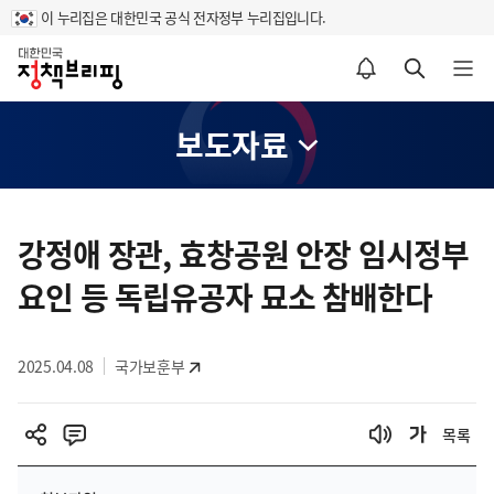
이 누리집은 대한민국 공식 전자정부 누리집입니다.
홈
알림설정 바로가기
검색 바로가기
메뉴 열기
보도자료
콘
텐
강정애 장관, 효창공원 안장 임시정부
츠
요인 등 독립유공자 묘소 참배한다
영
역
2025.04.08
국가보훈부
목록