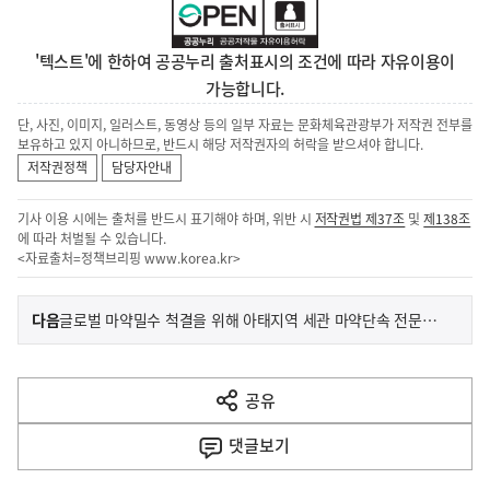
'텍스트'에 한하여 공공누리 출처표시의 조건에 따라 자유이용이
가능합니다.
단, 사진, 이미지, 일러스트, 동영상 등의 일부 자료는 문화체육관광부가 저작권 전부를
보유하고 있지 아니하므로, 반드시 해당 저작권자의 허락을 받으셔야 합니다.
저작권정책
담당자안내
기사 이용 시에는 출처를 반드시 표기해야 하며, 위반 시
저작권법 제37조
및
제138조
에 따라 처벌될 수 있습니다.
<자료출처=정책브리핑
www.korea.kr
>
이
기
다음
글로벌 마약밀수 척결을 위해 아태지역 세관 마약단속 전문가 한자리에 모인다
사
전
다
공유
열
음
기
댓글
보기
기
사