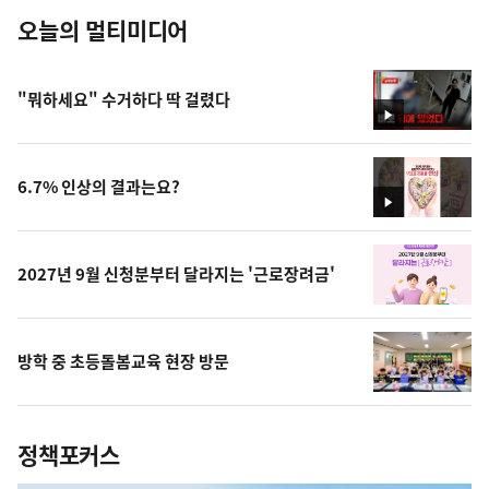
오늘의 멀티미디어
"뭐하세요" 수거하다 딱 걸렸다
영
상
6.7% 인상의 결과는요?
영
상
2027년 9월 신청분부터 달라지는 '근로장려금'
방학 중 초등돌봄교육 현장 방문
정책포커스