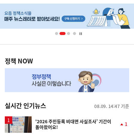
히
단
배
너
영
정
역
책
정책 NOW
NOW,
MY
맞
춤
뉴
실시간 인기뉴스
08.09. 14:47 기준
스
'2026 주민등록 비대면 사실조사' 기간이
1
돌아왔어요!
단