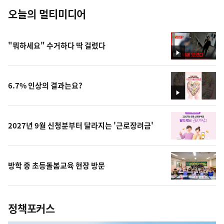
오늘의 멀티미디어
"뭐하세요" 수거하다 딱 걸렸다
영
상
6.7% 인상의 결과는요?
영
상
2027년 9월 신청분부터 달라지는 '근로장려금'
방학 중 초등돌봄교육 현장 방문
정책포커스