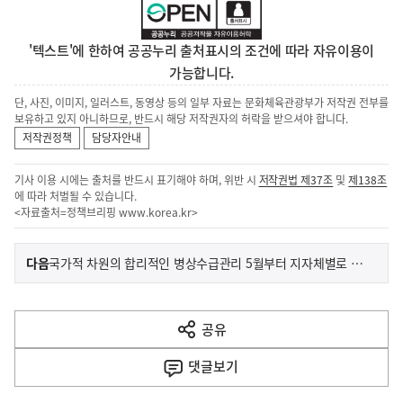
'텍스트'에 한하여 공공누리 출처표시의 조건에 따라 자유이용이
가능합니다.
단, 사진, 이미지, 일러스트, 동영상 등의 일부 자료는 문화체육관광부가 저작권 전부를
보유하고 있지 아니하므로, 반드시 해당 저작권자의 허락을 받으셔야 합니다.
저작권정책
담당자안내
기사 이용 시에는 출처를 반드시 표기해야 하며, 위반 시
저작권법 제37조
및
제138조
에 따라 처벌될 수 있습니다.
<자료출처=정책브리핑
www.korea.kr
>
이
기
다음
국가적 차원의 합리적인 병상수급관리 5월부터 지자체별로 본격 시행
사
전
다
공유
열
음
기
댓글
보기
기
사