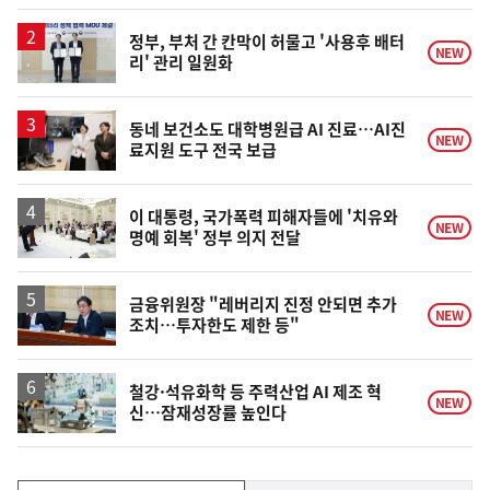
계
상
승
정부, 부처 간 칸막이 허물고 '사용후 배터
NEW
리' 관리 일원화
동네 보건소도 대학병원급 AI 진료…AI진
NEW
료지원 도구 전국 보급
이 대통령, 국가폭력 피해자들에 '치유와
NEW
명예 회복' 정부 의지 전달
금융위원장 "레버리지 진정 안되면 추가
NEW
조치…투자한도 제한 등"
철강·석유화학 등 주력산업 AI 제조 혁
NEW
신…잠재성장률 높인다