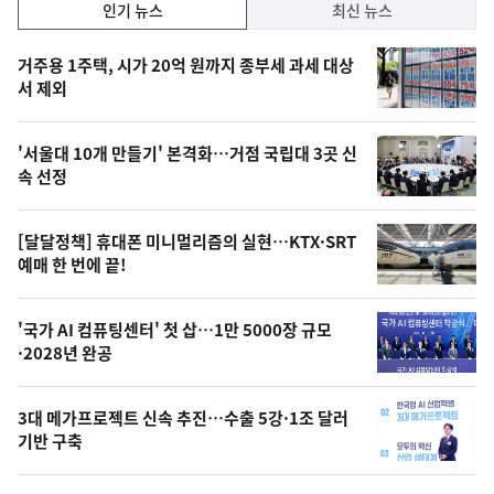
인
인기 뉴스
최신 뉴스
기,
인
기
최
거주용 1주택, 시가 20억 원까지 종부세 과세 대상
뉴
서 제외
신,
스
오
'서울대 10개 만들기' 본격화…거점 국립대 3곳 신
늘
속 선정
의
영
[달달정책] 휴대폰 미니멀리즘의 실현…KTX·SRT
상
예매 한 번에 끝!
,
오
'국가 AI 컴퓨팅센터' 첫 삽…1만 5000장 규모
·2028년 완공
늘
의
3대 메가프로젝트 신속 추진…수출 5강·1조 달러
사
기반 구축
진