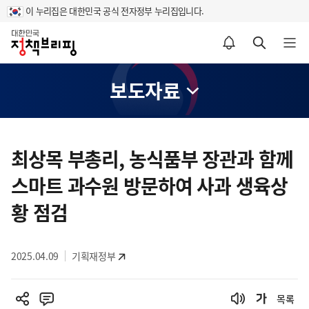
이 누리집은 대한민국 공식 전자정부 누리집입니다.
홈
알림설정 바로가기
검색 바로가기
메뉴 열기
보도자료
콘
텐
최상목 부총리, 농식품부 장관과 함께
츠
스마트 과수원 방문하여 사과 생육상
영
역
황 점검
2025.04.09
기획재정부
목록