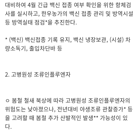
대비하여 4월 긴급 백신 접종 여부 확인을 위한 항체검
사를 실시하고, 한우농가의 백신 접종 관리 및 방역시설
등 방역실태 점검*을 추진한다.
* (백신) 백신접종 기록 유지, 백신 냉장보관, (시설) 차
량소독기, 출입차단바 등
2. 고병원성 조류인플루엔자
ㅇ 봄철 철새 북상에 따라 고병원성 조류인플루엔자의
위험도는 낮아졌으나, 전년대비 야생조류 관찰증가* 등
을 고려할 때 봄철 추가 산발적인 발생** 가능성이 있
다.