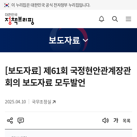
이 누리집은 대한민국 공식 전자정부 누리집입니다.
홈
알림설정 바로가기
검색 바로가기
메뉴 열기
보도자료
콘
텐
[보도자료] 제61회 국정현안관계장관
츠
회의 보도자료 모두발언
영
역
2025.04.10
국무조정실
목록