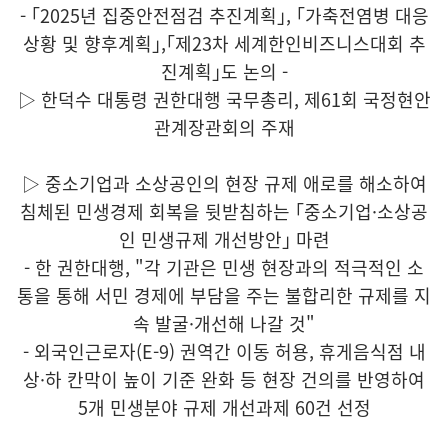
- ｢2025년 집중안전점검 추진계획｣, ｢가축전염병 대응
상황 및 향후계획｣,｢제23차 세계한인비즈니스대회 추
진계획｣도 논의 -
▷ 한덕수 대통령 권한대행 국무총리, 제61회 국정현안
관계장관회의 주재
▷ 중소기업과 소상공인의 현장 규제 애로를 해소하여
침체된 민생경제 회복을 뒷받침하는 ｢중소기업·소상공
인 민생규제 개선방안｣ 마련
- 한 권한대행, "각 기관은 민생 현장과의 적극적인 소
통을 통해 서민 경제에 부담을 주는 불합리한 규제를 지
속 발굴·개선해 나갈 것"
- 외국인근로자(E-9) 권역간 이동 허용, 휴게음식점 내
상·하 칸막이 높이 기준 완화 등 현장 건의를 반영하여
5개 민생분야 규제 개선과제 60건 선정