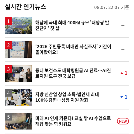
뉴
실시간 인기뉴스
08.07. 22:07 기준
스
해남에 국내 최대 400㎿ 규모 '태양광 발
순
전단지' 첫 삽
위
동
일
'2026 주민등록 비대면 사실조사' 기간이
순
돌아왔어요!
위
동
일
동네 보건소도 대학병원급 AI 진료…AI진
1
료지원 도구 전국 보급
단
계
상
승
지방 신산업 창업 소득·법인세 최대
1
100% 감면…성장 지원 강화
단
계
하
락
미래 AI 인재 키운다! 교실 밖 AI 수업으로
NEW
해답 찾는 힘 키워요