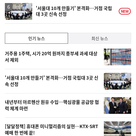
'서울대 10개 만들기' 본격화…거점 국립
NEW
대 3곳 신속 선정
인
인기 뉴스
최신 뉴스
기,
인
기
최
거주용 1주택, 시가 20억 원까지 종부세 과세 대상
뉴
서 제외
신,
스
오
'서울대 10개 만들기' 본격화…거점 국립대 3곳 신
늘
속 선정
의
영
내년부터 아르헨산 원유 수입…핵심광물 공급망 협
상
력 체계 마련
,
오
[달달정책] 휴대폰 미니멀리즘의 실현…KTX·SRT
예매 한 번에 끝!