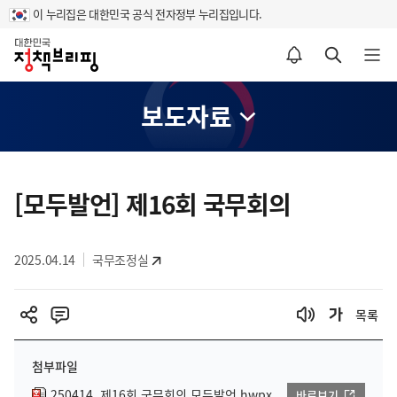
이 누리집은 대한민국 공식 전자정부 누리집입니다.
홈
알림설정 바로가기
검색 바로가기
메뉴 열기
보도자료
콘
텐
[모두발언] 제16회 국무회의
츠
영
2025.04.14
국무조정실
역
목록
첨부파일
250414_제16회 국무회의 모두발언.hwpx
바로보기