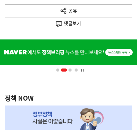
다
공유
열
음
기
댓글
보기
기
사
히
단
배
너
영
정
역
책
정책 NOW
NOW,
MY
맞
춤