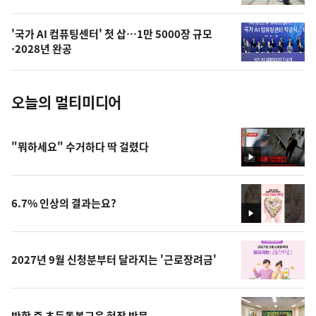
늘
의
'국가 AI 컴퓨팅센터' 첫 삽…1만 5000장 규모
사
·2028년 완공
진
오늘의 멀티미디어
"뭐하세요" 수거하다 딱 걸렸다
영
상
6.7% 인상의 결과는요?
영
상
2027년 9월 신청분부터 달라지는 '근로장려금'
방학 중 초등돌봄교육 현장 방문