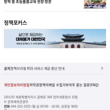
방학 중 초등돌봄교육 현장 방문
정책포커스
공지
정책브리핑 RSS 서비스 제공 중단 안내
개인정보처리방침
저작권정책
이메일 수집거부
자주 묻는 질문(FAQ)
(30119) 세종특별자치시 갈매로 388 정부세종청사 15동
© 문화체육관광부
전화
044-203-3555 (월-금 09:00 - 18:00, 공휴일 제외)