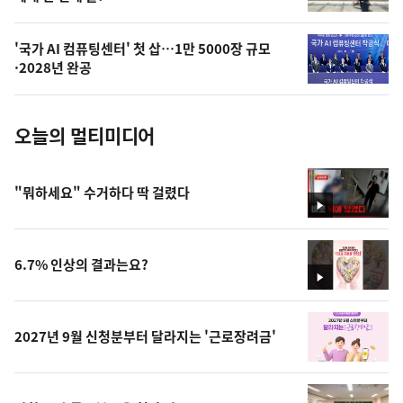
늘
의
'국가 AI 컴퓨팅센터' 첫 삽…1만 5000장 규모
사
·2028년 완공
진
오늘의 멀티미디어
"뭐하세요" 수거하다 딱 걸렸다
영
상
6.7% 인상의 결과는요?
영
상
2027년 9월 신청분부터 달라지는 '근로장려금'