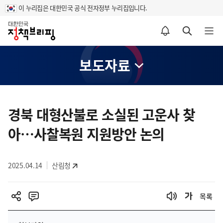
이 누리집은 대한민국 공식 전자정부 누리집입니다.
홈
알림설정 바로가기
검색 바로가기
메뉴 열기
보도자료
콘
텐
경북 대형산불로 소실된 고운사 찾
츠
아…사찰복원 지원방안 논의
영
역
2025.04.14
산림청
목록