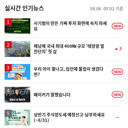
뉴
실시간 인기뉴스
08.08. 05:02 기준
스
사기범이 만든 가짜 투자 화면에 속지 마세
NEW
요
해남에 국내 최대 400㎿ 규모 '태양광 발
3
전단지' 첫 삽
단
계
상
승
우리 아이 열나고, 입안에 물집이 생겼다
NEW
면?
영
페이커가 말했습니다
NEW
상
상반기 주식양도세 예정신고·납부하세요
순
(~8/31)
위
동