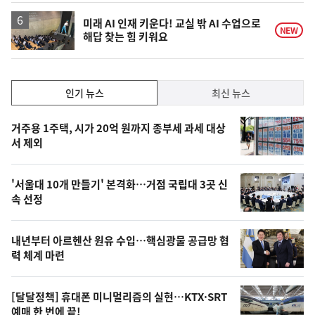
일
미래 AI 인재 키운다! 교실 밖 AI 수업으로
NEW
해답 찾는 힘 키워요
인
인기 뉴스
최신 뉴스
기,
인
기
최
거주용 1주택, 시가 20억 원까지 종부세 과세 대상
뉴
서 제외
신,
스
오
'서울대 10개 만들기' 본격화…거점 국립대 3곳 신
늘
속 선정
의
영
내년부터 아르헨산 원유 수입…핵심광물 공급망 협
상
력 체계 마련
,
오
[달달정책] 휴대폰 미니멀리즘의 실현…KTX·SRT
예매 한 번에 끝!