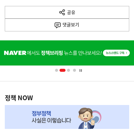
다
공유
열
음
기
댓글
보기
기
사
히
단
배
너
영
정
역
책
정책 NOW
NOW,
MY
맞
춤