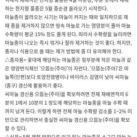
하는 한지형 품종은 5월 중순경 올라오기 시작한다.
마늘종이 올라오는 시기는 마늘이 커지는 때와 일치하므로 제
때 종을 제거하지 않으면 땅속 마늘로 가는 영양분이 줄어 마늘
수확량이 평균 15% 정도 줄게 된다. 따라서 수확량을 늘리려면
마늘종이 나오는 즉시 꺾거나 잘라 제거하는 것이 좋다. 하지만,
종자나 식용으로 쓸 때는 제거 방법에 좀 더 유의해야 한다.
△종자용= 꽃대에 해당하는 마늘종은 윗부분에 작은 마늘과 같
은 영양번식체인 '으뜸눈(주아)'이 자란다. '으뜸눈(주아)'은 마
늘쪽(인편)보다 토양전염병이나 바이러스 감염이 낮아 씨마늘
(종구) 갱신에 활용하기 좋다.
씨마늘 갱신용 으뜸눈(주아)을 확보하려면 전체 재배면적의 6
분의 1에서 10분의 1 정도에 해당하는 마늘종을 마늘 수확 때
까지 남겨 둔다. 이렇게 하면 전체 마늘 수확량 감소를 1~2% 미
만으로 관리하면서 충실한 씨마늘 갱신용 으뜸눈(주아)을 확보
할 수 있다.
△식용= 5월 제철 반찬으로 인기 있는 마늘종은 소규모 마늘 농