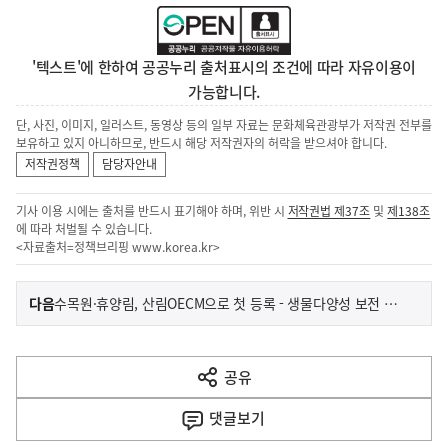
'텍스트'에 한하여 공공누리 출처표시의 조건에 따라 자유이용이
가능합니다.
단, 사진, 이미지, 일러스트, 동영상 등의 일부 자료는 문화체육관광부가 저작권 전부를
보유하고 있지 아니하므로, 반드시 해당 저작권자의 허락을 받으셔야 합니다.
저작권정책
담당자안내
기사 이용 시에는 출처를 반드시 표기해야 하며, 위반 시
저작권법 제37조
및
제138조
에 따라 처벌될 수 있습니다.
<자료출처=정책브리핑
www.korea.kr
>
이
기
다음
수목원·휴양림, 산림OECM으로 첫 등록 - 생물다양성 보전 새 이정표
사
전
다
공유
열
음
기
댓글
보기
기