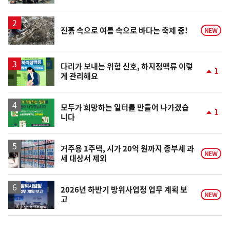
계
상
승
진흙 속으로 여름 속으로 바다는 축제 중!
NEW
다리가 보내는 위험 신호, 하지정맥류 이렇
1
게 관리해요
단
계
상
승
모두가 희망하는 일터를 만들어 나가겠습
1
니다
단
계
상
승
거주용 1주택, 시가 20억 원까지 종부세 과
NEW
세 대상서 제외
2026년 하반기 방위사업청 업무 계획 보
NEW
고