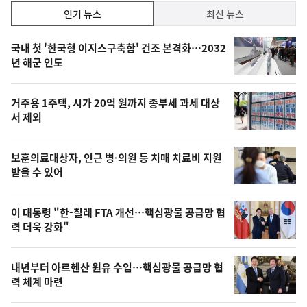
인
인기 뉴스
최신 뉴스
기,
인
기
최
국내 첫 '한국형 이지스구축함' 건조 본격화…2032
뉴
년 해군 인도
신,
스
오
거주용 1주택, 시가 20억 원까지 종부세 과세 대상
늘
서 제외
의
영
보훈의료대상자, 인근 병·의원 등 치매 치료비 지원
상
받을 수 있어
,
오
이 대통령 "한-칠레 FTA 개선…핵심광물 공급망 협
력 더욱 강화"
늘
의
내년부터 아르헨산 원유 수입…핵심광물 공급망 협
사
력 체계 마련
진