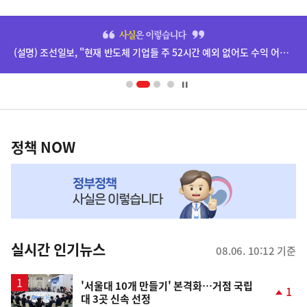
사
히
단
(설명) 조선일보, "현재 반도체 기업들 주 52시간 예외 없어도 수익 어마어마하더라" 기사 등 관련
배
너
영
정
역
책
정책 NOW
NOW,
MY
맞
춤
뉴
실시간 인기뉴스
08.06. 10:12 기준
스
'서울대 10개 만들기' 본격화…거점 국립
1
대 3곳 신속 선정
단