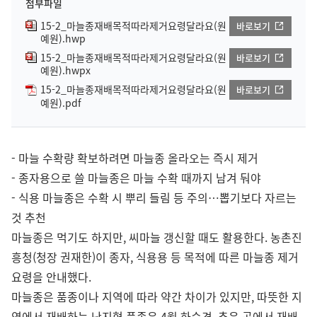
첨부파일
15-2_마늘종재배목적따라제거요령달라요(원
바로보기
예원).hwp
15-2_마늘종재배목적따라제거요령달라요(원
바로보기
예원).hwpx
15-2_마늘종재배목적따라제거요령달라요(원
바로보기
예원).pdf
- 마늘 수확량 확보하려면 마늘종 올라오는 즉시 제거
- 종자용으로 쓸 마늘종은 마늘 수확 때까지 남겨 둬야
- 식용 마늘종은 수확 시 뿌리 들림 등 주의…뽑기보다 자르는
것 추천
마늘종은 먹기도 하지만, 씨마늘 갱신할 때도 활용한다. 농촌진
흥청(청장 권재한)이 종자, 식용용 등 목적에 따른 마늘종 제거
요령을 안내했다.
마늘종은 품종이나 지역에 따라 약간 차이가 있지만, 따뜻한 지
역에서 재배하는 난지형 품종은 4월 하순경, 추운 곳에서 재배