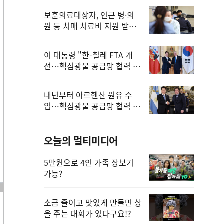
보훈의료대상자, 인근 병·의
원 등 치매 치료비 지원 받을
수 있어
이 대통령 "한-칠레 FTA 개
선…핵심광물 공급망 협력 더
욱 강화"
내년부터 아르헨산 원유 수
입…핵심광물 공급망 협력 체
계 마련
오늘의 멀티미디어
5만원으로 4인 가족 장보기
가능?
소금 줄이고 맛있게 만들면 상
을 주는 대회가 있다구요!?