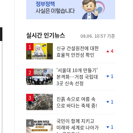
실시간 인기뉴스
08.06. 10:57 기준
신규 건설원전에 대한
4
효율적 안전성 확인
단
계
상
'서울대 10개 만들기'
승
1
본격화…거점 국립대
단
3곳 신속 선정
계
하
락
진흙 속으로 여름 속
1
으로 바다는 축제 중!
단
계
하
국민이 함께 지키고
락
1
미래와 세계로 나아가
단