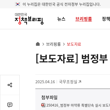
이 누리집은 대한민국 공식 전자정부 누리집입니다.
뉴스
브리핑룸
정
대
한
민
국
정
사
브리핑룸
보도자료
책
홈
브
이
으
[보도자료] 범정부
콘
리
트
로
핑
텐
이
츠
동
영
경
2025.04.16
국무조정실
역
로
공
유
첨부파일
열
기
250416_범정부 마약류 특별단속 실시 보도
댓