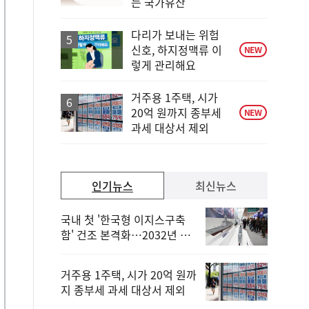
는 국가유산
계
하
락
다리가 보내는 위험
신호, 하지정맥류 이
NEW
렇게 관리해요
거주용 1주택, 시가
20억 원까지 종부세
NEW
과세 대상서 제외
인기뉴스
최신뉴스
국내 첫 '한국형 이지스구축
함' 건조 본격화…2032년 해
군 인도
거주용 1주택, 시가 20억 원까
지 종부세 과세 대상서 제외