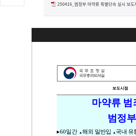
글
250416_범정부 마약류 특별단속 실시 보도자
수
(클
릭
시
댓
글
로
이
동)