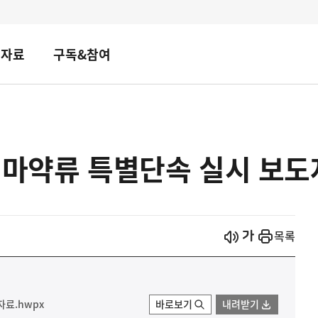
책자료
구독&참여
 마약류 특별단속 실시 보
시작
열기
목록
자료.hwpx
바로보기
내려받기