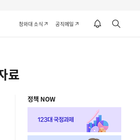
알
청와대 소식
공직메일
림
상
ON
세
검
색
도자료
정책 NOW