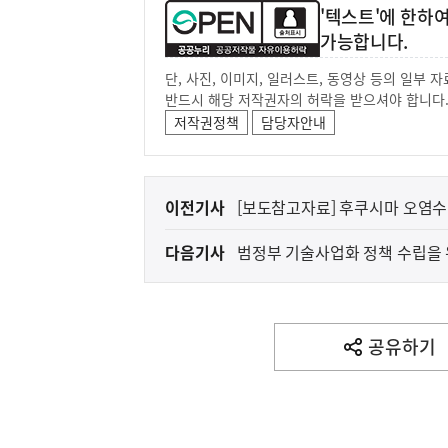
'텍스트'에 한하
가능합니다.
단, 사진, 이미지, 일러스트, 동영상 등의 일부
반드시 해당 저작권자의 허락을 받으셔야 합니다
저작권정책
담당자안내
(보도설명) 정부는
재정경제부
이
이전기사
[보도참고자료] 후쿠시마 오염수 
전
다음기사
다
음
기
사
공유하기
열
기
영
역