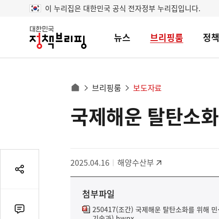
이 누리집은 대한민국 공식 전자정부 누리집입니다.
뉴스
브리핑룸
정
대
한
민
국
정
사
브리핑룸
보도자료
책
홈
브
이
으
국제해운 탈탄소화를
콘
리
트
로
핑
텐
이
츠
동
영
경
2025.04.16
해양수산부
역
로
공
유
첨부파일
열
기
250417(조간) 국제해운 탈탄소화를 위해 
댓
기술과).hwpx