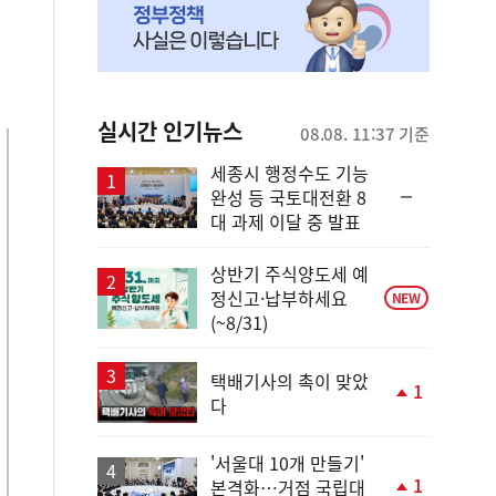
실시간 인기뉴스
08.08. 11:37 기준
세종시 행정수도 기능
순
완성 등 국토대전환 8
위
대 과제 이달 중 발표
동
일
상반기 주식양도세 예
정신고·납부하세요
NEW
(~8/31)
택배기사의 촉이 맞았
1
다
단
계
상
'서울대 10개 만들기'
승
1
본격화…거점 국립대