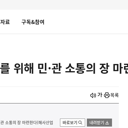
책자료
구독&참여
 위해 민·관 소통의 장 
시작
열기
목록
민·관 소통의 장 마련한다(해사산업
바로보기
내려받기