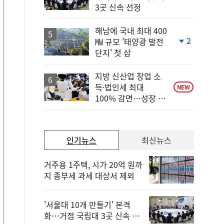
단
3곳 신속 선정
계
상
승
해남에 국내 최대 400
2
㎿ 규모 '태양광 발전
단
단지' 첫 삽
계
하
락
지방 신산업 창업 소
득·법인세 최대
NEW
100% 감면…성장 지
원 강화
인기뉴스
최신뉴스
거주용 1주택, 시가 20억 원까
지 종부세 과세 대상서 제외
'서울대 10개 만들기' 본격
화…거점 국립대 3곳 신속 선