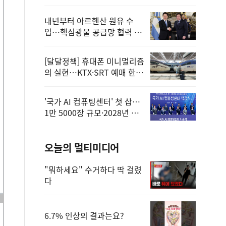
정
내년부터 아르헨산 원유 수
입…핵심광물 공급망 협력 체
계 마련
[달달정책] 휴대폰 미니멀리즘
의 실현…KTX·SRT 예매 한
번에 끝!
'국가 AI 컴퓨팅센터' 첫 삽…
1만 5000장 규모·2028년 완
공
오늘의 멀티미디어
"뭐하세요" 수거하다 딱 걸렸
다
6.7% 인상의 결과는요?