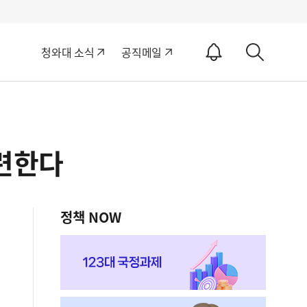
알
청와대 소식
공직메일
림
상
ON
세
검
색
마련한다
정책 NOW