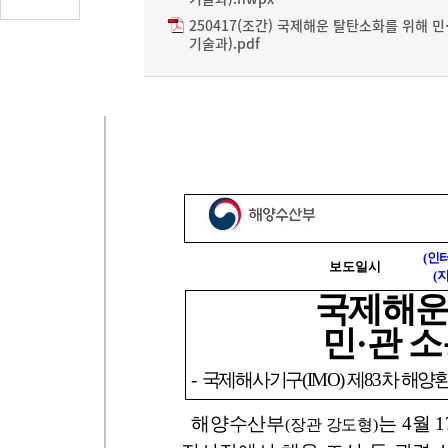
글
250417(조간) 국제해운 탈탄소화를 위해 
수
기술과).pdf
(클
릭
시
댓
글
로
이
동)