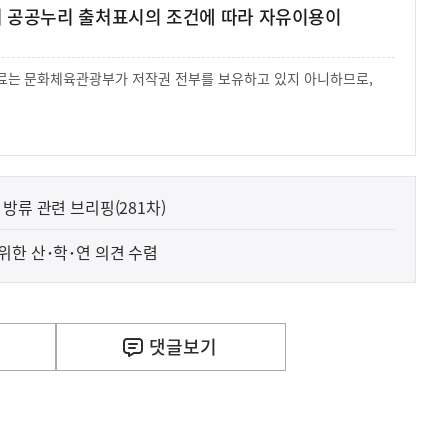
여 공공누리 출처표시의 조건에 따라 자유이용이
 자료는 문화체육관광부가 저작권 전부를 보유하고 있지 아니하므로,
.
사
 거주용 1주택을 두텁게 보호하기 위한 방안을 세제개
실
은
이
방류 관련 브리핑(281차)
렇
습
범정부 기술사업화 정책 수립을 위한 산･학･연 의견 수렴
니
다
댓글
보기