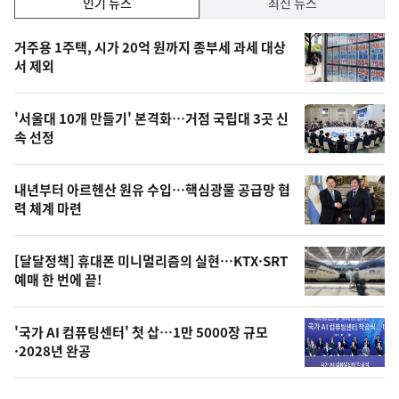
인기 뉴스
최신 뉴스
기,
인
기
최
거주용 1주택, 시가 20억 원까지 종부세 과세 대상
뉴
서 제외
신,
스
오
'서울대 10개 만들기' 본격화…거점 국립대 3곳 신
늘
속 선정
의
영
내년부터 아르헨산 원유 수입…핵심광물 공급망 협
상
력 체계 마련
,
오
[달달정책] 휴대폰 미니멀리즘의 실현…KTX·SRT
예매 한 번에 끝!
늘
의
'국가 AI 컴퓨팅센터' 첫 삽…1만 5000장 규모
사
·2028년 완공
진