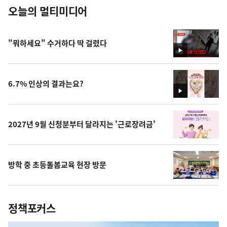
오늘의 멀티미디어
"뭐하세요" 수거하다 딱 걸렸다
영
상
6.7% 인상의 결과는요?
영
상
2027년 9월 신청분부터 달라지는 '근로장려금'
방학 중 초등돌봄교육 현장 방문
정책포커스