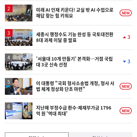
일
미래 AI 인재 키운다! 교실 밖 AI 수업으로
NEW
해답 찾는 힘 키워요
세종시 행정수도 기능 완성 등 국토대전환
3
8대 과제 이달 중 발표
단
계
상
승
'서울대 10개 만들기' 본격화…거점 국립
3
대 3곳 신속 선정
단
계
하
락
이 대통령 "국회 형사소송법 개정, 형사 사
NEW
법 체계 정상화 단초 마련"
지난해 부정수급 환수·제재부가금 1796
NEW
억 원 '역대 최대'
인