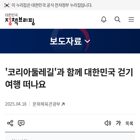
이 누리집은 대한민국 공식 전자정부 누리집입니다.
홈
알림설정 바로가기
검색 바로가기
메뉴 열기
보도자료
콘
텐
'코리아둘레길'과 함께 대한민국 걷기
츠
여행 떠나요
영
역
2025.04.18
문화체육관광부
목록