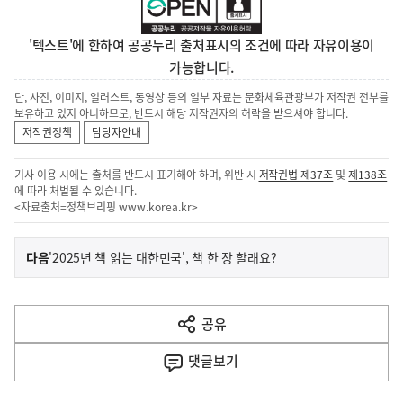
'텍스트'에 한하여 공공누리 출처표시의 조건에 따라 자유이용이
가능합니다.
단, 사진, 이미지, 일러스트, 동영상 등의 일부 자료는 문화체육관광부가 저작권 전부를
보유하고 있지 아니하므로, 반드시 해당 저작권자의 허락을 받으셔야 합니다.
저작권정책
담당자안내
기사 이용 시에는 출처를 반드시 표기해야 하며, 위반 시
저작권법 제37조
및
제138조
에 따라 처벌될 수 있습니다.
<자료출처=정책브리핑
www.korea.kr
>
이
기
다음
'2025년 책 읽는 대한민국', 책 한 장 할래요?
사
전
다
공유
열
음
기
댓글
보기
기
사