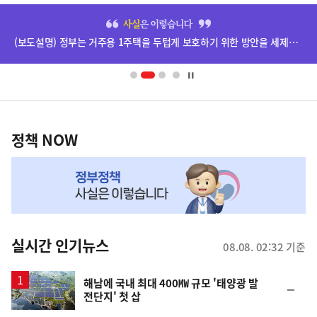
히
단
(보도설명) 정부는 거주용 1주택을 두텁게 보호하기 위한 방안을 세제개편안에 담았습니다.
배
너
영
정
역
책
정책 NOW
NOW,
MY
맞
춤
뉴
실시간 인기뉴스
08.08. 02:32 기준
스
해남에 국내 최대 400㎿ 규모 '태양광 발
순
전단지' 첫 삽
위
동