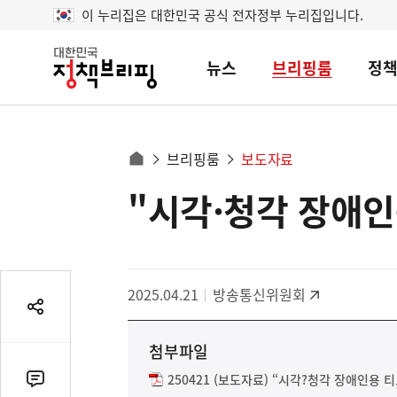
이 누리집은 대한민국 공식 전자정부 누리집입니다.
뉴스
브리핑룸
정
대
한
민
국
정
사
브리핑룸
보도자료
책
홈
브
이
으
"시각·청각 장애인
콘
리
트
로
핑
텐
이
츠
동
영
경
2025.04.21
방송통신위원회
역
로
공
유
첨부파일
열
기
250421 (보도자료) “시각?청각 장애인용 티
댓