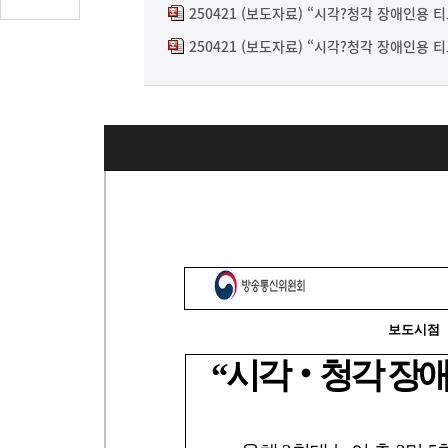
글
250421 (보도자료) “시각?청각 장애인용 티
수
250421 (보도자료) “시각?청각 장애인용 티
(클
릭
시
댓
글
로
이
동)