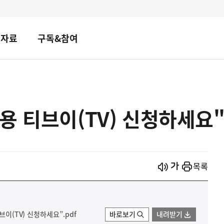
책자료
구독&참여
용 티브이(TV) 신청하세요
시작
열기
목록
브이(TV) 신청하세요”.pdf
바로보기
내려받기