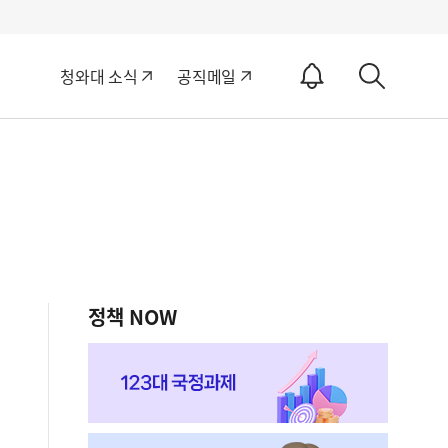
알
청와대 소식
공직메일
림
상
ON
세
검
색
"
정책 NOW