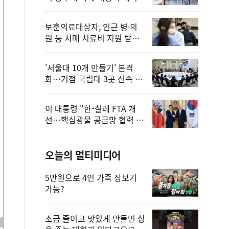
보훈의료대상자, 인근 병·의
원 등 치매 치료비 지원 받을
수 있어
'서울대 10개 만들기' 본격
화…거점 국립대 3곳 신속 선
정
이 대통령 "한-칠레 FTA 개
선…핵심광물 공급망 협력 더
욱 강화"
오늘의 멀티미디어
5만원으로 4인 가족 장보기
가능?
소금 줄이고 맛있게 만들면 상