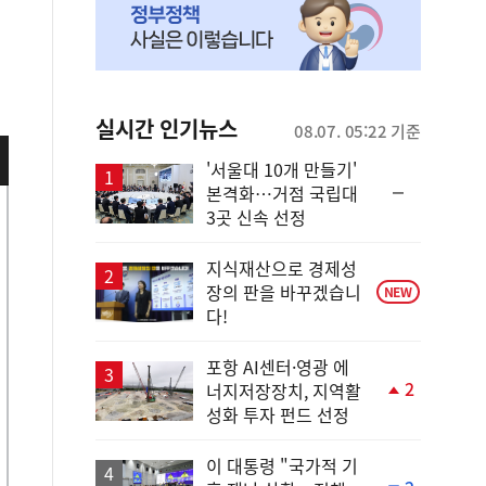
실시간 인기뉴스
08.07. 05:22 기준
'서울대 10개 만들기'
순
본격화…거점 국립대
위
3곳 신속 선정
동
일
지식재산으로 경제성
장의 판을 바꾸겠습니
NEW
다!
포항 AI센터·영광 에
2
너지저장장치, 지역활
단
성화 투자 펀드 선정
계
상
승
이 대통령 "국가적 기