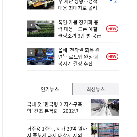
2
후 재난 상황…정책
단
대응 최대치로 올려
계
야"
하
락
폭염·가뭄 장기화 총
력 대응…드론 예찰·
NEW
쿨링조끼 3만 벌 공급
올해 '전작권 회복 원
년'…로드맵 완성·회
NEW
복시기 결정 추진
인기뉴스
최신뉴스
국내 첫 '한국형 이지스구축
함' 건조 본격화…2032년 해
군 인도
거주용 1주택, 시가 20억 원까
지 종부세 과세 대상서 제외