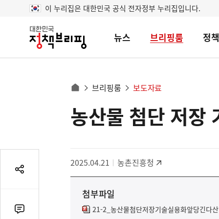
이 누리집은 대한민국 공식 전자정부 누리집입니다.
뉴스
브리핑룸
정
대
한
민
국
정
사
브리핑룸
보도자료
책
홈
브
이
으
농산물 첨단 저장 
콘
리
트
로
핑
텐
이
츠
동
영
경
2025.04.21
농촌진흥청
역
로
공
유
첨부파일
열
기
21-2_농산물첨단저장기술실용화앞당긴다산학
댓