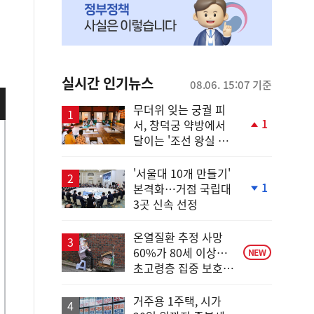
실시간 인기뉴스
08.06. 15:07 기준
무더위 잊는 궁궐 피
1
서, 창덕궁 약방에서
단
달이는 '조선 왕실 보
계
양 비법'
상
승
'서울대 10개 만들기'
1
본격화…거점 국립대
단
3곳 신속 선정
계
하
락
온열질환 추정 사망
60%가 80세 이상…
NEW
초고령층 집중 보호
강화
거주용 1주택, 시가