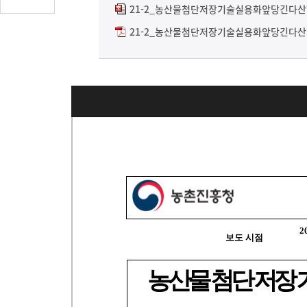
글
21-2_농산물첨단저장기술실용화앞당긴다산학
수
21-2_농산물첨단저장기술실용화앞당긴다산학
(클
릭
시
댓
글
로
이
동)