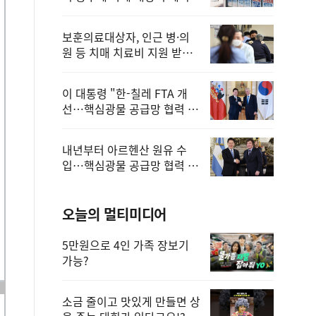
보훈의료대상자, 인근 병·의
원 등 치매 치료비 지원 받을
수 있어
이 대통령 "한-칠레 FTA 개
선…핵심광물 공급망 협력 더
욱 강화"
내년부터 아르헨산 원유 수
입…핵심광물 공급망 협력 체
계 마련
오늘의 멀티미디어
5만원으로 4인 가족 장보기
가능?
소금 줄이고 맛있게 만들면 상