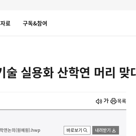
책자료
구독&참여
기술 실용화 산학연 머리 맞
시작
열기
목록
연논의(원예원).hwp
바로보기
내려받기