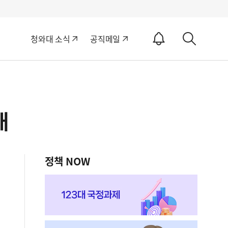
알
청와대 소식
공직메일
림
상
ON
세
검
색
대
정책 NOW