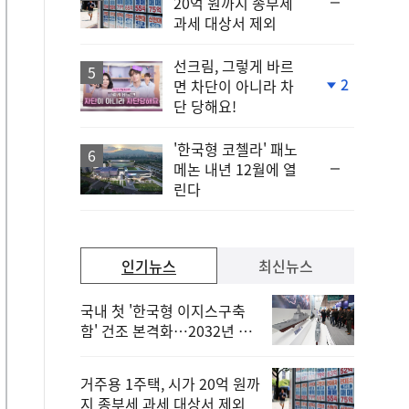
순
20억 원까지 종부세
위
과세 대상서 제외
동
일
선크림, 그렇게 바르
2
면 차단이 아니라 차
단
단 당해요!
계
하
락
'한국형 코첼라' 패노
순
메논 내년 12월에 열
위
린다
동
일
인기뉴스
최신뉴스
국내 첫 '한국형 이지스구축
함' 건조 본격화…2032년 해
군 인도
거주용 1주택, 시가 20억 원까
지 종부세 과세 대상서 제외