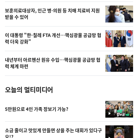
영
보훈의료대상자, 인근 병·의원 등 치매 치료비 지원
상
받을 수 있어
,
오
이 대통령 "한-칠레 FTA 개선…핵심광물 공급망 협
력 더욱 강화"
늘
의
내년부터 아르헨산 원유 수입…핵심광물 공급망 협
사
력 체계 마련
진
오늘의 멀티미디어
5만원으로 4인 가족 장보기 가능?
영
상
소금 줄이고 맛있게 만들면 상을 주는 대회가 있다구
요!?