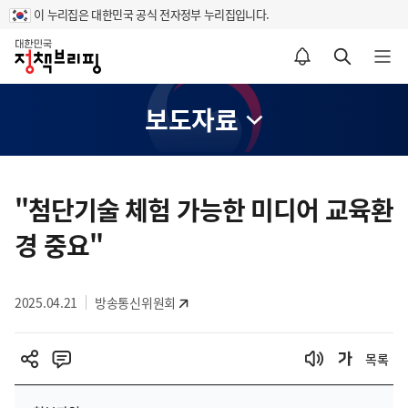
이 누리집은 대한민국 공식 전자정부 누리집입니다.
홈
알림설정 바로가기
검색 바로가기
메뉴 열기
보도자료
콘
텐
"첨단기술 체험 가능한 미디어 교육환
츠
경 중요"
영
역
2025.04.21
방송통신위원회
목록