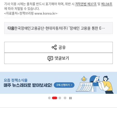
기사 이용 시에는 출처를 반드시 표기해야 하며, 위반 시
저작권법 제37조
및
제138조
에 따라 처벌될 수 있습니다.
<자료출처=정책브리핑
www.korea.kr
>
이
기
다음
한국장애인고용공단-현대자동차(주) '장애인 고용을 통한 ESG경영 실천' 업무협약
사
전
다
공유
열
음
기
댓글
보기
기
사
히
단
배
너
영
정
역