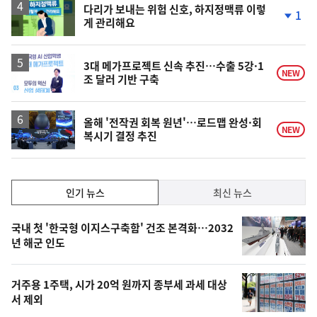
락
다리가 보내는 위험 신호, 하지정맥류 이렇
1
게 관리해요
단
계
하
락
3대 메가프로젝트 신속 추진…수출 5강·1
NEW
조 달러 기반 구축
올해 '전작권 회복 원년'…로드맵 완성·회
NEW
복시기 결정 추진
인
인기 뉴스
최신 뉴스
기,
인
기
최
국내 첫 '한국형 이지스구축함' 건조 본격화…2032
뉴
년 해군 인도
신,
스
오
거주용 1주택, 시가 20억 원까지 종부세 과세 대상
늘
서 제외
의