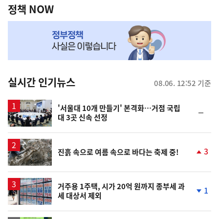
책
정책 NOW
NOW,
MY
맞
춤
뉴
실시간 인기뉴스
08.06. 12:52 기준
스
'서울대 10개 만들기' 본격화…거점 국립
순
대 3곳 신속 선정
위
동
일
3
진흙 속으로 여름 속으로 바다는 축제 중!
단
계
상
승
거주용 1주택, 시가 20억 원까지 종부세 과
1
세 대상서 제외
단
계
하