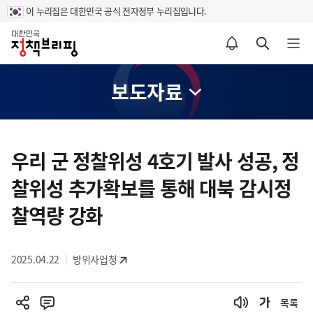
이 누리집은 대한민국 공식 전자정부 누리집입니다.
홈
알림설정 바로가기
검색 바로가기
메뉴 열기
보도자료
콘
텐
우리 군 정찰위성 4호기 발사 성공, 정
츠
찰위성 추가확보를 통해 대북 감시정
영
역
찰역량 강화
2025.04.22
방위사업청
목록