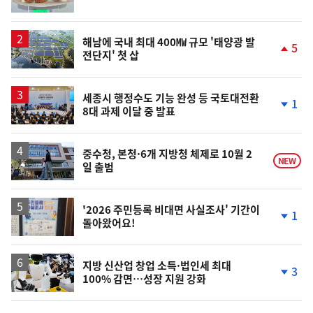
단
계
하
락
해남에 국내 최대 400㎿ 규모 '태양광 발
5
전단지' 첫 삽
단
계
상
승
세종시 행정수도 기능 완성 등 국토대전환
1
8대 과제 이달 중 발표
단
계
하
락
중수청, 본청·6개 지방청 체제로 10월 2
NEW
일 출범
'2026 주민등록 비대면 사실조사' 기간이
1
돌아왔어요!
단
계
하
락
지방 신산업 창업 소득·법인세 최대
3
100% 감면…성장 지원 강화
단
계
하