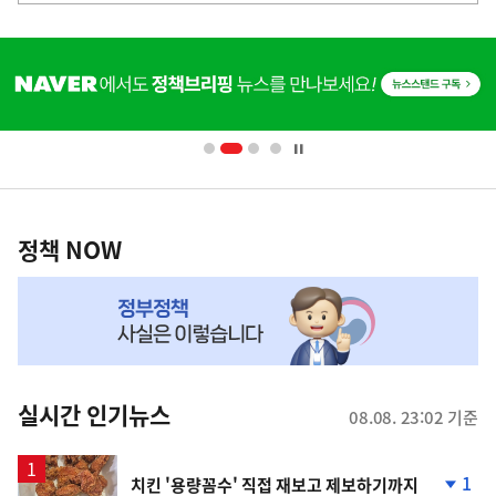
사
히
단
배
너
영
정
역
책
정책 NOW
NOW,
MY
맞
춤
뉴
실시간 인기뉴스
08.08. 23:02 기준
스
1
치킨 '용량꼼수' 직접 재보고 제보하기까지