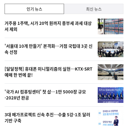
락
인
인기 뉴스
최신 뉴스
기,
인
기
최
거주용 1주택, 시가 20억 원까지 종부세 과세 대상
뉴
서 제외
신,
스
오
'서울대 10개 만들기' 본격화…거점 국립대 3곳 신
늘
속 선정
의
영
[달달정책] 휴대폰 미니멀리즘의 실현…KTX·SRT
상
예매 한 번에 끝!
,
오
'국가 AI 컴퓨팅센터' 첫 삽…1만 5000장 규모
·2028년 완공
늘
의
3대 메가프로젝트 신속 추진…수출 5강·1조 달러
사
기반 구축
진