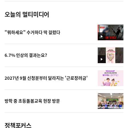
오늘의 멀티미디어
"뭐하세요" 수거하다 딱 걸렸다
영
상
6.7% 인상의 결과는요?
영
상
2027년 9월 신청분부터 달라지는 '근로장려금'
방학 중 초등돌봄교육 현장 방문
정책포커스