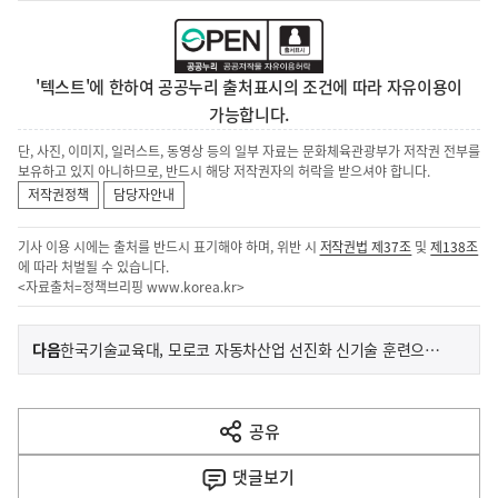
'텍스트'에 한하여 공공누리 출처표시의 조건에 따라 자유이용이
가능합니다.
단, 사진, 이미지, 일러스트, 동영상 등의 일부 자료는 문화체육관광부가 저작권 전부를
보유하고 있지 아니하므로, 반드시 해당 저작권자의 허락을 받으셔야 합니다.
저작권정책
담당자안내
기사 이용 시에는 출처를 반드시 표기해야 하며, 위반 시
저작권법 제37조
및
제138조
에 따라 처벌될 수 있습니다.
<자료출처=정책브리핑
www.korea.kr
>
이
기
다음
한국기술교육대, 모로코 자동차산업 선진화 신기술 훈련으로 앞당긴다
사
전
다
공유
열
음
기
댓글
보기
기