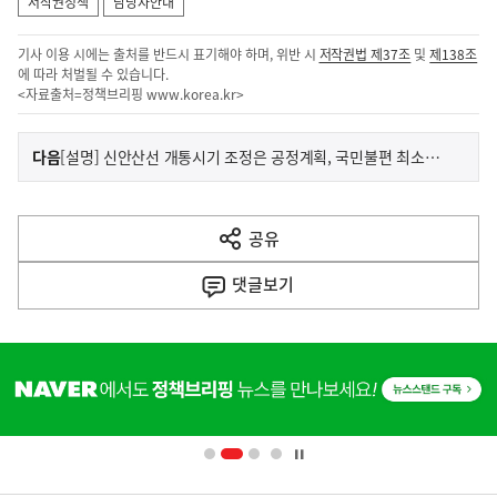
저작권정책
담당자안내
기사 이용 시에는 출처를 반드시 표기해야 하며, 위반 시
저작권법 제37조
및
제138조
에 따라 처벌될 수 있습니다.
<자료출처=정책브리핑
www.korea.kr
>
이
기
다음
[설명] 신안산선 개통시기 조정은 공정계획, 국민불편 최소화 등 철도공단의 전문적 검토를 거쳐 결정되었습니다.
사
전
다
공유
열
음
기
댓글
보기
기
사
히
단
배
너
영