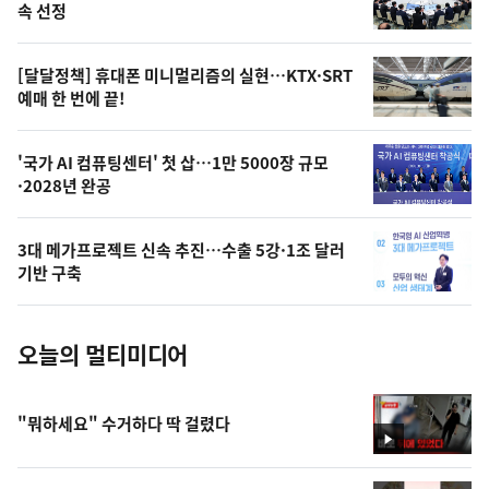
늘
속 선정
의
영
[달달정책] 휴대폰 미니멀리즘의 실현…KTX·SRT
상
예매 한 번에 끝!
,
오
'국가 AI 컴퓨팅센터' 첫 삽…1만 5000장 규모
·2028년 완공
늘
의
3대 메가프로젝트 신속 추진…수출 5강·1조 달러
사
기반 구축
진
오늘의 멀티미디어
"뭐하세요" 수거하다 딱 걸렸다
영
상