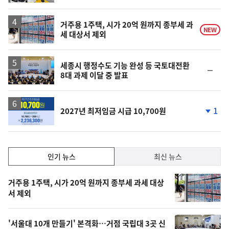
거주용 1주택, 시가 20억 원까지 종부세 과
NEW
세 대상서 제외
세종시 행정수도 기능 완성 등 국토대전환
순
8대 과제 이달 중 발표
위
동
일
1
2027년 최저임금 시급 10,700원
단
계
하
락
인
인기 뉴스
최신 뉴스
기,
인
기
최
거주용 1주택, 시가 20억 원까지 종부세 과세 대상
뉴
서 제외
신,
스
오
'서울대 10개 만들기' 본격화…거점 국립대 3곳 신