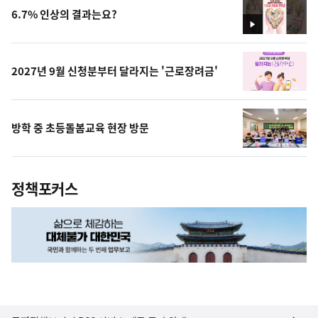
6.7% 인상의 결과는요?
영
상
2027년 9월 신청분부터 달라지는 '근로장려금'
방학 중 초등돌봄교육 현장 방문
정책포커스