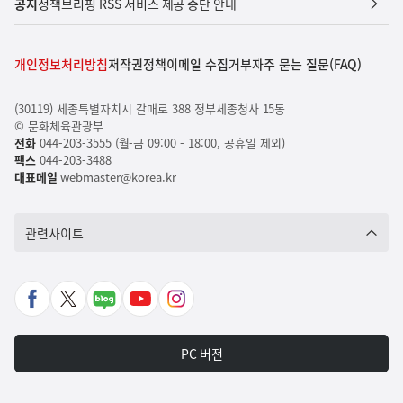
공지
정책브리핑 RSS 서비스 제공 중단 안내
개인정보처리방침
저작권정책
이메일 수집거부
자주 묻는 질문(FAQ)
(30119) 세종특별자치시 갈매로 388 정부세종청사 15동
© 문화체육관광부
전화
044-203-3555 (월-금 09:00 - 18:00, 공휴일 제외)
팩스
044-203-3488
대표메일
webmaster@korea.kr
관련사이트
페
X
네
유
인
이
바
이
튜
스
스
로
버
브
타
PC 버전
북
가
포
바
그
바
기
스
로
램