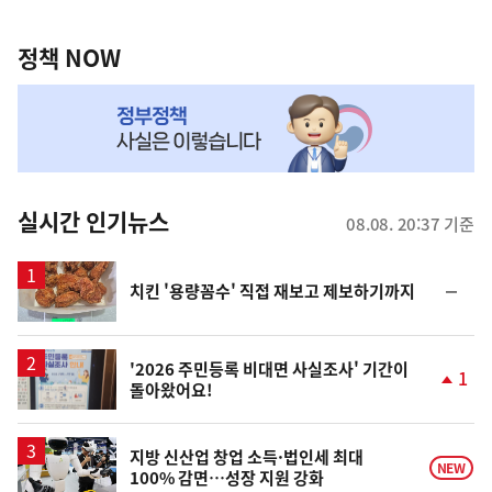
정
역
책
정책 NOW
NOW,
MY
맞
춤
뉴
실시간 인기뉴스
08.08. 20:37 기준
스
순
치킨 '용량꼼수' 직접 재보고 제보하기까지
위
동
일
'2026 주민등록 비대면 사실조사' 기간이
1
돌아왔어요!
단
계
상
승
지방 신산업 창업 소득·법인세 최대
NEW
100% 감면…성장 지원 강화