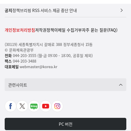
공지
정책브리핑 RSS 서비스 제공 중단 안내
개인정보처리방침
저작권정책
이메일 수집거부
자주 묻는 질문(FAQ)
(30119) 세종특별자치시 갈매로 388 정부세종청사 15동
© 문화체육관광부
전화
044-203-3555 (월-금 09:00 - 18:00, 공휴일 제외)
팩스
044-203-3488
대표메일
webmaster@korea.kr
관련사이트
페
X
네
유
인
이
바
이
튜
스
스
로
버
브
타
PC 버전
북
가
포
바
그