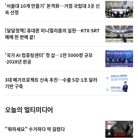
오
'서울대 10개 만들기' 본격화…거점 국립대 3곳 신
늘
속 선정
의
영
[달달정책] 휴대폰 미니멀리즘의 실현…KTX·SRT
상
예매 한 번에 끝!
,
오
'국가 AI 컴퓨팅센터' 첫 삽…1만 5000장 규모
·2028년 완공
늘
의
3대 메가프로젝트 신속 추진…수출 5강·1조 달러
사
기반 구축
진
오늘의 멀티미디어
"뭐하세요" 수거하다 딱 걸렸다
영