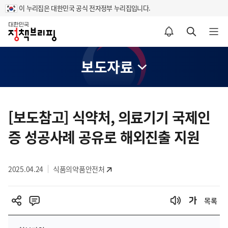
이 누리집은 대한민국 공식 전자정부 누리집입니다.
홈
알림설정 바로가기
검색 바로가기
메뉴 열기
보도자료
콘
텐
[보도참고] 식약처, 의료기기 국제인
츠
증 성공사례 공유로 해외진출 지원
영
역
2025.04.24
식품의약품안전처
목록