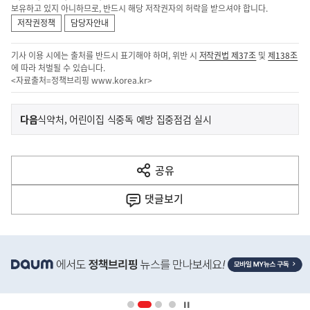
보유하고 있지 아니하므로, 반드시 해당 저작권자의 허락을 받으셔야 합니다.
저작권정책
담당자안내
기사 이용 시에는 출처를 반드시 표기해야 하며, 위반 시
저작권법 제37조
및
제138조
에 따라 처벌될 수 있습니다.
<자료출처=정책브리핑
www.korea.kr
>
이
기
다음
식약처, 어린이집 식중독 예방 집중점검 실시
사
전
다
공유
열
음
기
댓글
보기
기
사
히
단
배
너