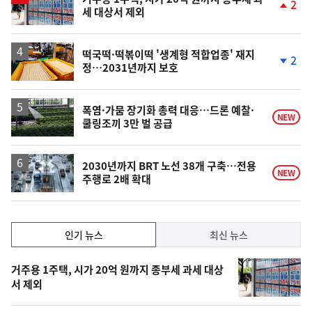
2
세 대상서 제외
단
계
상
승
떡국떡·떡볶이떡 '생계형 적합업종' 재지
2
정…2031년까지 보호
단
계
하
락
폭염·가뭄 장기화 총력 대응…드론 예찰·
NEW
쿨링조끼 3만 벌 공급
2030년까지 BRT 노선 38개 구축…전용
NEW
주행로 2배 확대
인
인기 뉴스
최신 뉴스
기,
인
기
최
거주용 1주택, 시가 20억 원까지 종부세 과세 대상
뉴
서 제외
신,
스