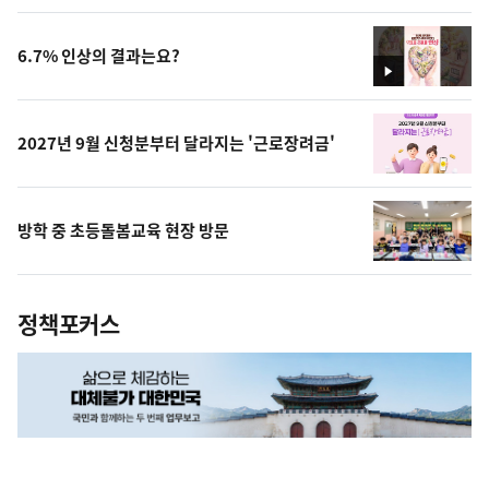
상
6.7% 인상의 결과는요?
영
상
2027년 9월 신청분부터 달라지는 '근로장려금'
방학 중 초등돌봄교육 현장 방문
정책포커스