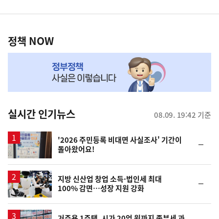
영
정
역
책
정책 NOW
NOW,
MY
맞
춤
뉴
실시간 인기뉴스
08.09. 19:42 기준
스
'2026 주민등록 비대면 사실조사' 기간이
순
돌아왔어요!
위
동
일
지방 신산업 창업 소득·법인세 최대
순
100% 감면…성장 지원 강화
위
동
일
거주용 1주택, 시가 20억 원까지 종부세 과