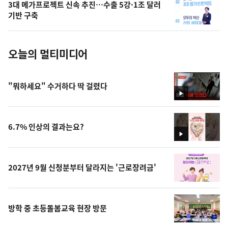
3대 메가프로젝트 신속 추진…수출 5강·1조 달러
사
기반 구축
진
오늘의 멀티미디어
"뭐하세요" 수거하다 딱 걸렸다
영
상
6.7% 인상의 결과는요?
영
상
2027년 9월 신청분부터 달라지는 '근로장려금'
방학 중 초등돌봄교육 현장 방문