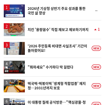
스
2026년 기상청 상반기 주요 성과를 통한
순
국민 삶 향상
위
동
일
1
치킨 '용량꼼수' 직접 재보고 제보하기까지
단
계
상
승
'2026 주민등록 비대면 사실조사' 기간이
NEW
돌아왔어요!
영
"뭐하세요" 수거하다 딱 걸렸다
NEW
상
떡국떡·떡볶이떡 '생계형 적합업종' 재지
NEW
정…2031년까지 보호
이 대통령 칠레 공식방문…"핵심광물·청
NEW