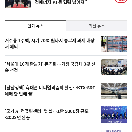
정에너지·AI 등 협력 넓어져"
인
인기 뉴스
최신 뉴스
기,
인
기
최
거주용 1주택, 시가 20억 원까지 종부세 과세 대상
뉴
서 제외
신,
스
오
'서울대 10개 만들기' 본격화…거점 국립대 3곳 신
늘
속 선정
의
영
[달달정책] 휴대폰 미니멀리즘의 실현…KTX·SRT
상
예매 한 번에 끝!
,
오
'국가 AI 컴퓨팅센터' 첫 삽…1만 5000장 규모
·2028년 완공
늘
의