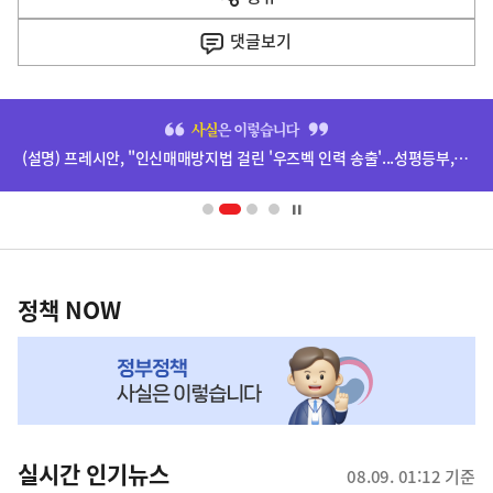
열
음
기
댓글
보기
기
사
히
단
(설명) 프레시안, "인신매매방지법 걸린 '우즈벡 인력 송출'...성평등부,노동·법무부에 개선 요청" 관련
배
너
영
정
역
책
정책 NOW
NOW,
MY
맞
춤
뉴
실시간 인기뉴스
08.09. 01:12 기준