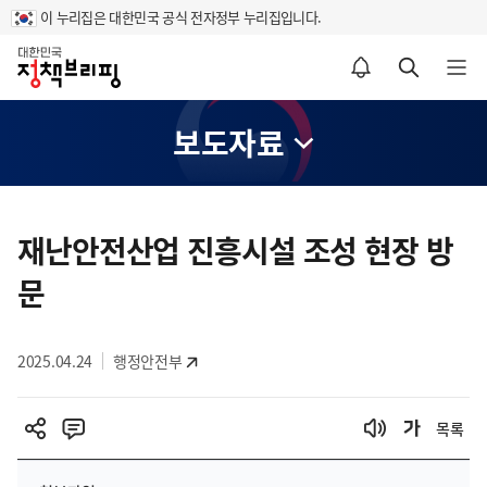
이 누리집은 대한민국 공식 전자정부 누리집입니다.
홈
알림설정 바로가기
검색 바로가기
메뉴 열기
보도자료
콘
텐
재난안전산업 진흥시설 조성 현장 방
츠
문
영
역
2025.04.24
행정안전부
목록