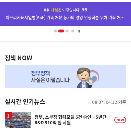
히
단
아프리카돼지열병(ASF) 가축 처분 농가의 경영 안정화를 위해 가축 처분 보상금을 신속하게 지급하겠습니다.
배
너
영
정
역
책
정책 NOW
NOW,
MY
맞
춤
뉴
실시간 인기뉴스
08.07. 04:12 기준
스
정부, 소부장 협력모델 5건 승인…5년간
NEW
R&D 910억 원 지원