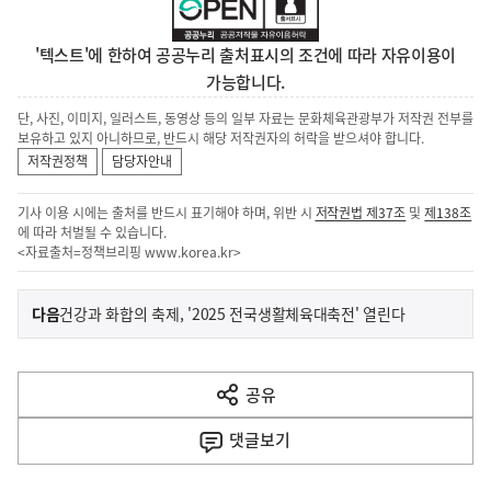
'텍스트'에 한하여 공공누리 출처표시의 조건에 따라 자유이용이
가능합니다.
단, 사진, 이미지, 일러스트, 동영상 등의 일부 자료는 문화체육관광부가 저작권 전부를
보유하고 있지 아니하므로, 반드시 해당 저작권자의 허락을 받으셔야 합니다.
저작권정책
담당자안내
기사 이용 시에는 출처를 반드시 표기해야 하며, 위반 시
저작권법 제37조
및
제138조
에 따라 처벌될 수 있습니다.
<자료출처=정책브리핑
www.korea.kr
>
이
기
다음
건강과 화합의 축제, '2025 전국생활체육대축전' 열린다
사
전
다
공유
열
음
기
댓글
보기
기
사