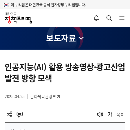
이 누리집은 대한민국 공식 전자정부 누리집입니다.
홈
알림설정 바로가기
검색 바로가기
메뉴 열기
보도자료
콘
텐
인공지능(AI) 활용 방송영상·광고산업
츠
발전 방향 모색
영
역
2025.04.25
문화체육관광부
목록