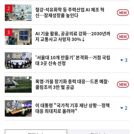
철강·석유화학 등 주력산업 AI 제조 혁
NEW
신…잠재성장률 높인다
AI 기술 활용, 공공의료 강화…2030년까
NEW
지 교통사고 사망자 30%↓
'서울대 10개 만들기' 본격화…거점 국립
3
대 3곳 신속 선정
단
계
하
락
폭염·가뭄 장기화 총력 대응…드론 예찰·
NEW
쿨링조끼 3만 벌 공급
이 대통령 "국가적 기후 재난 상황…정책
2
대응 최대치로 올려야"
단
계
하
락
인