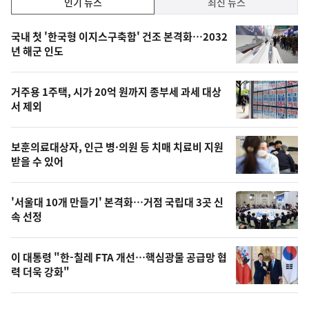
인기 뉴스
최신 뉴스
기,
인
기
최
국내 첫 '한국형 이지스구축함' 건조 본격화…2032
뉴
년 해군 인도
신,
스
오
거주용 1주택, 시가 20억 원까지 종부세 과세 대상
늘
서 제외
의
영
보훈의료대상자, 인근 병·의원 등 치매 치료비 지원
상
받을 수 있어
,
오
'서울대 10개 만들기' 본격화…거점 국립대 3곳 신
속 선정
늘
의
이 대통령 "한-칠레 FTA 개선…핵심광물 공급망 협
사
력 더욱 강화"
진