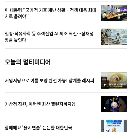
,
오
이 대통령 "국가적 기후 재난 상황…정책 대응 최대
치로 올려야"
늘
의
철강·석유화학 등 주력산업 AI 제조 혁신…잠재성
사
장률 높인다
진
오늘의 멀티미디어
저염저당으로 여름 보양 완전 가능! 삼계롤 레시피
영
상
기상청 직원, 이번엔 최산 챌린지까지?!
영
상
함께해요 '을지연습' 든든한 대한민국