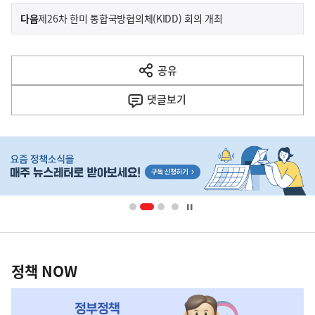
이
기
다음
제26차 한미 통합국방협의체(KIDD) 회의 개최
사
전
다
공유
열
음
기
댓글
보기
기
사
히
단
배
너
영
정
역
책
정책 NOW
NOW,
MY