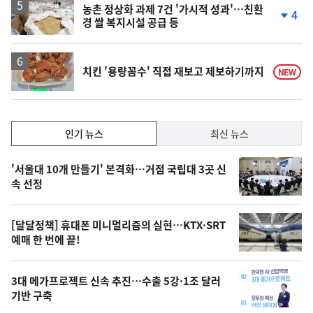
농촌 정상화 과제 7건 '가시적 성과'…친환
4
경 쌀 복지시설 공급 등
단
계
하
락
치킨 '용량꼼수' 직접 재보고 제보하기까지
NEW
인
인기 뉴스
최신 뉴스
기,
인
기
최
'서울대 10개 만들기' 본격화…거점 국립대 3곳 신
뉴
속 선정
신,
스
오
[달달정책] 휴대폰 미니멀리즘의 실현…KTX·SRT
늘
예매 한 번에 끝!
의
영
3대 메가프로젝트 신속 추진…수출 5강·1조 달러
상
기반 구축