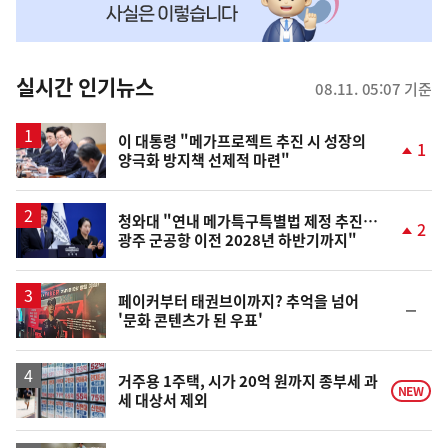
맞
춤
뉴
실시간 인기뉴스
08.11. 05:07 기준
스
이 대통령 "메가프로젝트 추진 시 성장의
1
양극화 방지책 선제적 마련"
단
계
상
승
청와대 "연내 메가특구특별법 제정 추진…
2
광주 군공항 이전 2028년 하반기까지"
단
계
상
승
페이커부터 태권브이까지? 추억을 넘어
순
'문화 콘텐츠가 된 우표'
위
동
일
거주용 1주택, 시가 20억 원까지 종부세 과
NEW
세 대상서 제외