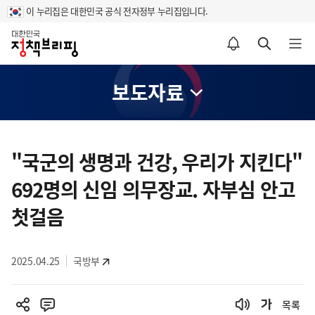
이 누리집은 대한민국 공식 전자정부 누리집입니다.
홈
알림설정 바로가기
검색 바로가기
메뉴 열기
보도자료
콘
텐
"국군의 생명과 건강, 우리가 지킨다"
츠
692명의 신임 의무장교. 자부심 안고
영
역
첫걸음
2025.04.25
국방부
목록