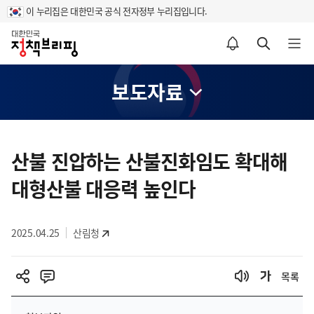
이 누리집은 대한민국 공식 전자정부 누리집입니다.
홈
알림설정 바로가기
검색 바로가기
메뉴 열기
보도자료
콘
텐
산불 진압하는 산불진화임도 확대해
츠
대형산불 대응력 높인다
영
역
2025.04.25
산림청
목록