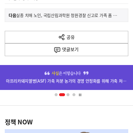
이
기
다음
실종 치매 노인, 국립산림과학원 청원경찰 신고로 가족 품 되찾다
사
전
다
공유
열
음
기
댓글
보기
기
사
히
단
아프리카돼지열병(ASF) 가축 처분 농가의 경영 안정화를 위해 가축 처분 보상금을 신속하게 지급하겠습니다.
배
너
영
정
역
책
정책 NOW
NOW,