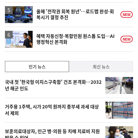
올해 '전작권 회복 원년'…로드맵 완성·회
NEW
복시기 결정 추진
혜택 자동신청·복합민원 원스톱 도입…AI
NEW
행정혁신 본격화
인
인기 뉴스
최신 뉴스
기,
인
기
최
국내 첫 '한국형 이지스구축함' 건조 본격화…2032
뉴
년 해군 인도
신,
스
오
거주용 1주택, 시가 20억 원까지 종부세 과세 대상
늘
서 제외
의
영
보훈의료대상자, 인근 병·의원 등 치매 치료비 지원
받을 수 있어