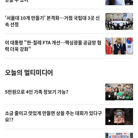
상
,
오
'서울대 10개 만들기' 본격화…거점 국립대 3곳 신
속 선정
늘
의
이 대통령 "한-칠레 FTA 개선…핵심광물 공급망 협
사
력 더욱 강화"
진
오늘의 멀티미디어
5만원으로 4인 가족 장보기 가능?
영
상
소금 줄이고 맛있게 만들면 상을 주는 대회가 있다구
요!?
영
상