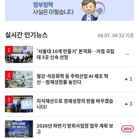
MY
맞
춤
뉴
실시간 인기뉴스
08.07. 04:32 기준
스
'서울대 10개 만들기' 본격화…거점 국립
순
대 3곳 신속 선정
위
동
일
철강·석유화학 등 주력산업 AI 제조 혁
1
신…잠재성장률 높인다
단
계
상
승
지식재산으로 경제성장의 판을 바꾸겠습
3
니다!
단
계
상
승
2026년 하반기 방위사업청 업무 계획 보
NEW
고